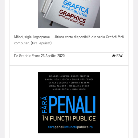
Mărci, sigle, logograme – Ultima carte disponibilă din seria Grafică fără
computer. (tiraj epuizat)
De
Graphic Front
23 Aprilie, 2020
5241