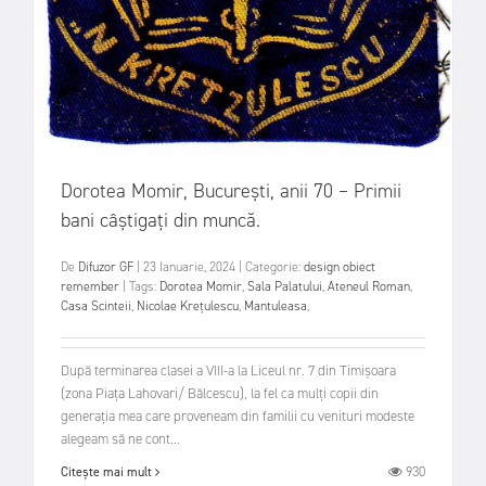
Dorotea Momir, București, anii 70 – Primii
bani câștigați din muncă.
De
Difuzor GF
|
23 Ianuarie, 2024
|
Categorie:
design obiect
remember
|
Tags:
Dorotea Momir
,
Sala Palatului
,
Ateneul Roman
,
Casa Scinteii
,
Nicolae Krețulescu
,
Mantuleasa
,
După terminarea clasei a VIII-a la Liceul nr. 7 din Timișoara
(zona Piața Lahovari/ Bălcescu), la fel ca mulți copii din
generația mea care proveneam din familii cu venituri modeste
alegeam să ne cont...
930
Citește mai mult