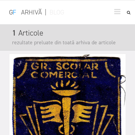
G
F
ARHIVĂ
|
BLOG
1
Articole
rezultate preluate din toată arhiva de articole