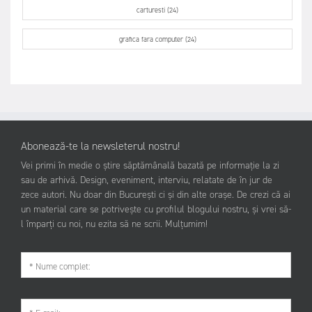
carturesti (24)
grafica fara computer (24)
Abonează-te la newsleterul nostru!
Vei primi în medie o știre săptămânală bazată pe informație la zi
sau de arhivă. Design, eveniment, interviu, relatate de în jur de
zece autori. Nu doar din București ci și din alte orașe. De crezi că ai
un material care se potrivește cu profilul blogului nostru, și vrei să-
l împarți cu noi, nu ezita să ne scrii. Mulțumim!