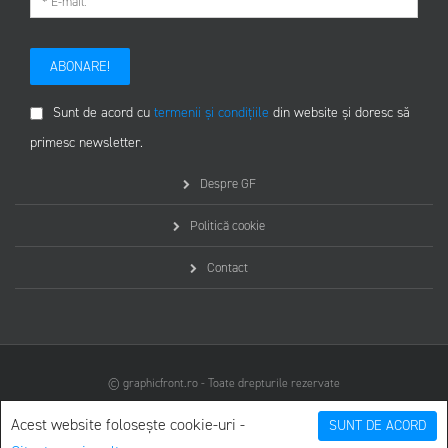
ABONARE!
Sunt de acord cu
termenii și condițiile
din website și doresc să
primesc newsletter.
Despre GF
Politică cookie
Contact
© graphicfront.ro - Toate drepturile rezervate
Acest website folosește cookie-uri -
SUNT DE ACORD