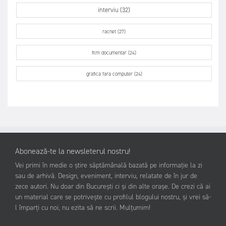
interviu (32)
racnet (27)
film documentar (24)
grafica fara computer (24)
Abonează-te la newsleterul nostru!
Vei primi în medie o știre săptămânală bazată pe informație la zi
sau de arhivă. Design, eveniment, interviu, relatate de în jur de
zece autori. Nu doar din București ci și din alte orașe. De crezi că ai
un material care se potrivește cu profilul blogului nostru, și vrei să-
l împarți cu noi, nu ezita să ne scrii. Mulțumim!