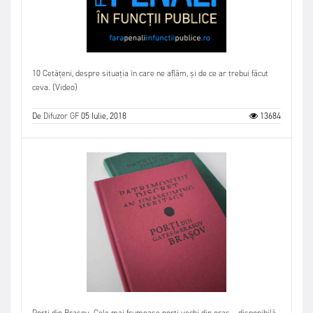
10 Cetățeni, despre situația în care ne aflăm, și de ce ar trebui făcut
ceva. (Video)
De
Difuzor GF
05 Iulie, 2018
13684
Porți din Brașov. Cele mai frumoase porți vechi din oraș – disponibilă