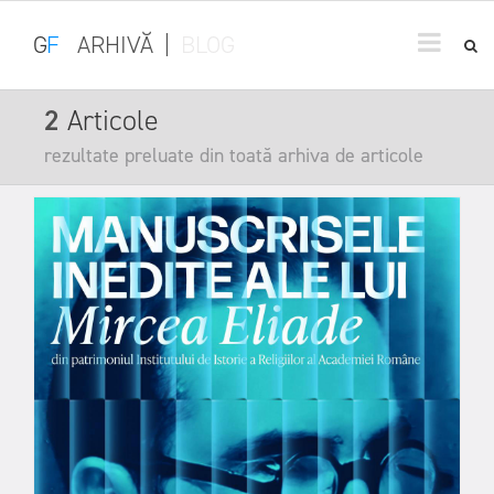
G
F
ARHIVĂ
|
BLOG
2
Articole
rezultate preluate din toată arhiva de articole