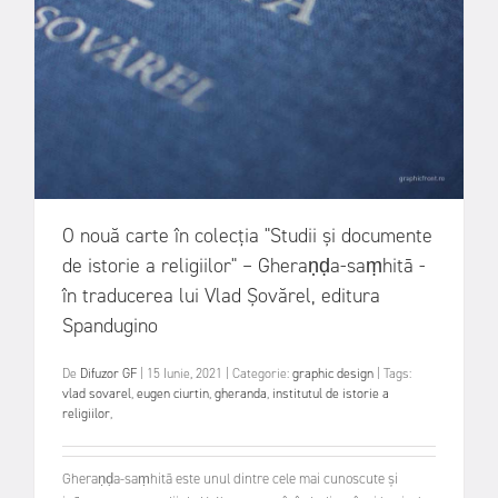
O nouă carte în colecția "Studii și documente
de istorie a religiilor" – Gheraṇḍa-saṃhitā -
în traducerea lui Vlad Șovărel, editura
Spandugino
De
Difuzor GF
|
15 Iunie, 2021
|
Categorie:
graphic design
|
Tags:
vlad sovarel
,
eugen ciurtin
,
gheranda
,
institutul de istorie a
religiilor
,
Gheraṇḍa-saṃhitā este unul dintre cele mai cunoscute și