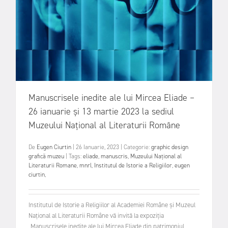
Manuscrisele inedite ale lui Mircea Eliade –
26 ianuarie și 13 martie 2023 la sediul
Muzeului Național al Literaturii Române
De
Eugen Ciurtin
|
26 Ianuarie, 2023
|
Categorie:
graphic design
grafică
muzeu
|
Tags:
eliade
,
manuscris
,
Muzeului Național al
Literaturii Romane
,
mnrl
,
Institutul de Istorie a Religiilor
,
eugen
ciurtin
,
Institutul de Istorie a Religiilor al Academiei Române și Muzeul
Național al Literaturii Române vă invită la expoziția
„Manuscrisele inedite ale lui Mircea Eliade din patrimoniul