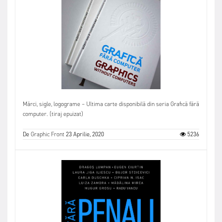
Mărci, sigle, logograme – Ultima carte disponibilă din seria Grafică fără
computer. (tiraj epuizat)
De
Graphic Front
23 Aprilie, 2020
5236