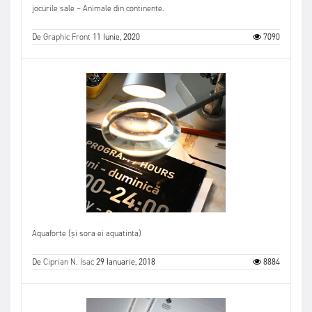
jocurile sale – Animale din continente.
De
Graphic Front
11 Iunie, 2020
7090
Aquaforte (și sora ei aquatinta)
De
Ciprian N. Isac
29 Ianuarie, 2018
8884