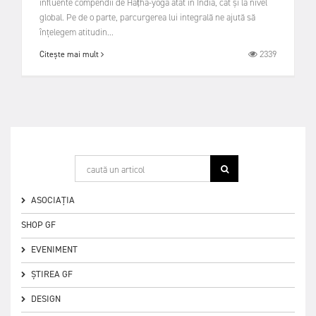
influente compendii de Haṭha-yoga atât în India, cât și la nivel
global. Pe de o parte, parcurgerea lui integrală ne ajută să
înțelegem atitudin...
2339
Citește mai mult
ASOCIAȚIA
SHOP GF
EVENIMENT
ȘTIREA GF
DESIGN