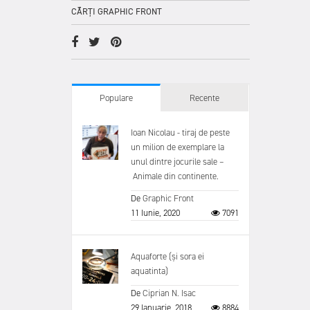
CĂRȚI GRAPHIC FRONT
Populare
Recente
Ioan Nicolau - tiraj de peste
un milion de exemplare la
unul dintre jocurile sale –
Animale din continente.
De
Graphic Front
11 Iunie, 2020
7091
Aquaforte (și sora ei
aquatinta)
De
Ciprian N. Isac
29 Ianuarie, 2018
8884