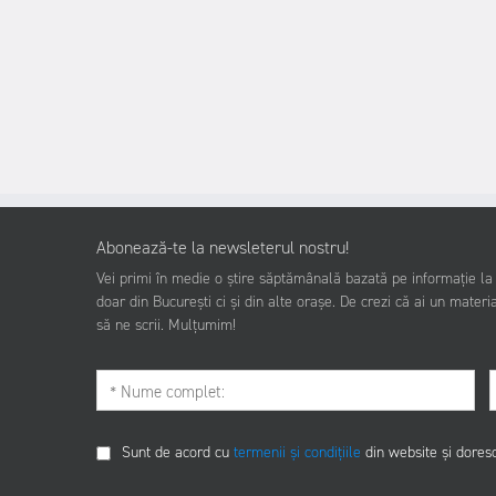
Abonează-te la newsleterul nostru!
Vei primi în medie o știre săptămânală bazată pe informație la z
doar din București ci și din alte orașe. De crezi că ai un materia
să ne scrii. Mulțumim!
Sunt de acord cu
termenii și condițiile
din website și dores