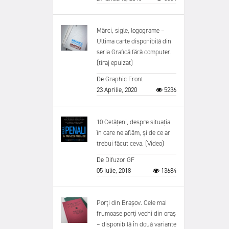
Mărci, sigle, logograme –
Ultima carte disponibilă din
seria Grafică fără computer.
(tiraj epuizat)
De
Graphic Front
23 Aprilie, 2020
5236
10 Cetățeni, despre situația
în care ne aflăm, și de ce ar
trebui făcut ceva. (Video)
De
Difuzor GF
05 Iulie, 2018
13684
Porți din Brașov. Cele mai
frumoase porți vechi din oraș
– disponibilă în două variante