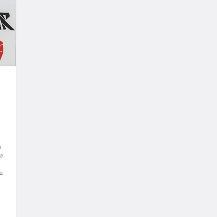
a
a
u
,