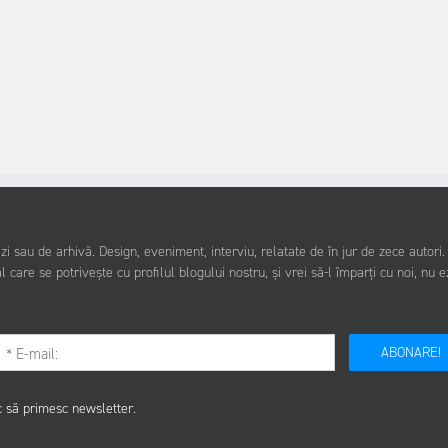
i sau de arhivă. Design, eveniment, interviu, relatate de în jur de zece autori
l care se potrivește cu profilul blogului nostru, și vrei să-l împarți cu noi, nu e
ABONARE!
c să primesc newsletter.