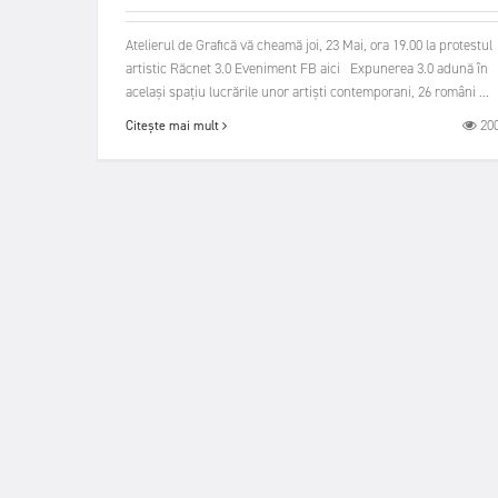
Atelierul de Grafică vă cheamă joi, 23 Mai, ora 19.00 la protestul
artistic Răcnet 3.0 Eveniment FB aici Expunerea 3.0 adună în
același spațiu lucrările unor artiști contemporani, 26 români ...
20
Citește mai mult