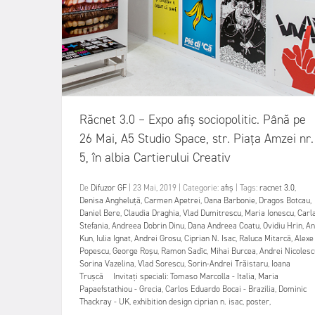
Răcnet 3.0 – Expo afiș sociopolitic. Până pe
26 Mai, A5 Studio Space, str. Piața Amzei nr.
5, în albia Cartierului Creativ
De
Difuzor GF
|
23 Mai, 2019
|
Categorie:
afiș
|
Tags:
racnet 3.0
,
Denisa Angheluță
,
Carmen Apetrei
,
Oana Barbonie
,
Dragos Botcau
,
Daniel Bere
,
Claudia Draghia
,
Vlad Dumitrescu
,
Maria Ionescu
,
Carl
Stefania
,
Andreea Dobrin Dinu
,
Dana Andreea Coatu
,
Ovidiu Hrin
,
An
Kun
,
Iulia Ignat
,
Andrei Grosu
,
Ciprian N. Isac
,
Raluca Mitarcă
,
Alexe
Popescu
,
George Roșu
,
Ramon Sadîc
,
Mihai Burcea
,
Andrei Nicolesc
Sorina Vazelina
,
Vlad Sorescu
,
Sorin-Andrei Trăistaru
,
Ioana
Trușcă Invitați speciali: Tomaso Marcolla - Italia
,
Maria
Papaefstathiou - Grecia
,
Carlos Eduardo Bocai - Brazilia
,
Dominic
Thackray - UK
,
exhibition design ciprian n. isac
,
poster
,