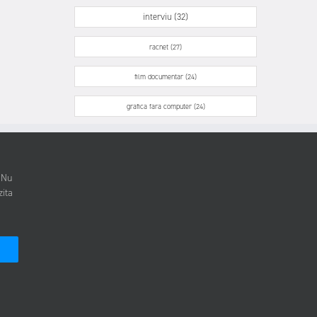
interviu (32)
racnet (27)
film documentar (24)
grafica fara computer (24)
. Nu
zita