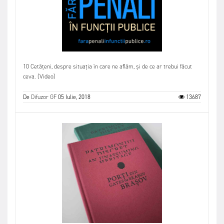
10 Cetățeni, despre situația în care ne aflăm, și de ce ar trebui făcut
ceva. (Video)
De
Difuzor GF
05 Iulie, 2018
13687