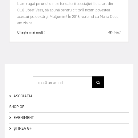
L-am rugat pe unul dintre fondatorii asociației Illustrart din
Cluj, Jósef Vass, să spună pentru cititorii noștri povestea
acestui joc de cărți. Mulțumim! În 2016, vorbind cu Maria Cucu,
am zis ce ...
4467
Citește mai mult
ASOCIAȚIA
SHOP GF
EVENIMENT
ȘTIREA GF