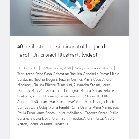
40 de ilustratori și minunatul lor joc de
Tarot, Un proiect Illustrart. (video)
De
Difuzor GF
|
19 Noiembrie, 2020
|
Categorie:
graphic design
|
Tags:
tarot
,
Dana Sosa
,
Sebastian Baculea
,
Annabella Orosz
,
Maria
Surducan
,
Nicolae Negura
,
Răzvan Cornici
,
Maria Cucu
,
Andrei
Nicolescu
,
Raluca Băraru
,
Tuan Nini
,
Alexandra Stoian
,
Laura
Dumitru
,
Benczédi Anna Júlia
,
Iulia Ignat
,
Bianca Mocan
,
Fekete
Szabolcs
,
Vadim Ciocazan
,
Ileana Surducan
,
Studio CO+LOR
,
Andreea Ilisăi
,
Ioana Harasim
,
József Vass
,
Vero Neacşu
,
Norbert
Somosi
,
Livia Coloji
,
Xenia Pamfil
,
Roma Gavrilă
,
Alina Marinescu
,
Paula Rusu
,
Ioana Şopov
,
Laura Măhăleanu
,
Teodora Oprea
,
Stella
Caraman
,
Oana Ispir
,
Pojum Edith
,
Tücske
,
Andrei Puică
,
Aniela
Ariton
,
Sorina Vazelina
,
ilustratie
,