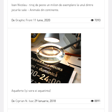
Ioan Nicolau - tiraj de peste un milion de exemplare la unul dintre
jocurile sale – Animale din continente.
De
Graphic Front
11 Iunie, 2020
7093
Aquaforte (și sora ei aquatinta)
De
Ciprian N. Isac
29 Ianuarie, 2018
8891