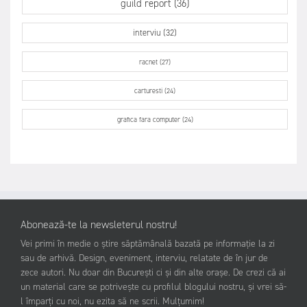
guild report (36)
interviu (32)
racnet (27)
carturesti (24)
grafica fara computer (24)
Abonează-te la newsleterul nostru!
Vei primi în medie o știre săptămânală bazată pe informație la zi
sau de arhivă. Design, eveniment, interviu, relatate de în jur de
zece autori. Nu doar din București ci și din alte orașe. De crezi că ai
un material care se potrivește cu profilul blogului nostru, și vrei să-
l împarți cu noi, nu ezita să ne scrii. Mulțumim!