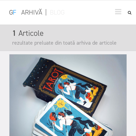
G
F
ARHIVĂ
|
BLOG
1
Articole
rezultate preluate din toată arhiva de articole