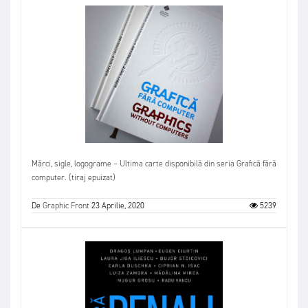
Mărci, sigle, logograme – Ultima carte disponibilă din seria Grafică fără
computer. (tiraj epuizat)
De
Graphic Front
23 Aprilie, 2020
5239