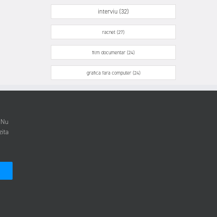
interviu (32)
racnet (27)
film documentar (24)
grafica fara computer (24)
. Nu
zita