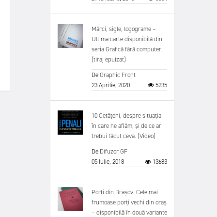
Mărci, sigle, logograme –
Ultima carte disponibilă din
seria Grafică fără computer.
(tiraj epuizat)
De
Graphic Front
23 Aprilie, 2020
5235
10 Cetățeni, despre situația
în care ne aflăm, și de ce ar
trebui făcut ceva. (Video)
De
Difuzor GF
05 Iulie, 2018
13683
Porți din Brașov. Cele mai
frumoase porți vechi din oraș
– disponibilă în două variante