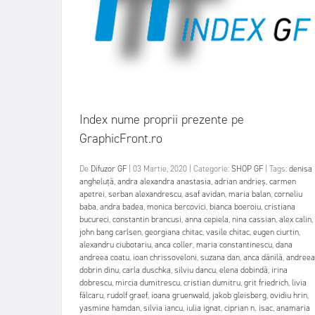
Index nume proprii prezente pe
GraphicFront.ro
De
Difuzor GF
|
03 Martie, 2020
|
Categorie:
SHOP GF
|
Tags:
denisa
angheluță
,
andra alexandra anastasia
,
adrian andrieș
,
carmen
apetrei
,
serban alexandrescu
,
asaf avidan
,
maria balan
,
corneliu
baba
,
andra badea
,
monica bercovici
,
bianca boeroiu
,
cristiana
bucureci
,
constantin brancusi
,
anna cepiela
,
nina cassian
,
alex calin
,
john bang carlsen
,
georgiana chitac
,
vasile chitac
,
eugen ciurtin
,
alexandru ciubotariu
,
anca coller
,
maria constantinescu
,
dana
andreea coatu
,
ioan chrissoveloni
,
suzana dan
,
anca dănilă
,
andreea
dobrin dinu
,
carla duschka
,
silviu dancu
,
elena dobindă
,
irina
dobrescu
,
mircia dumitrescu
,
cristian dumitru
,
grit friedrich
,
livia
fălcaru
,
rudolf graef
,
ioana gruenwald
,
jakob gleisberg
,
ovidiu hrin
,
yasmine hamdan
,
silvia iancu
,
iulia ignat
,
ciprian n. isac
,
anamaria