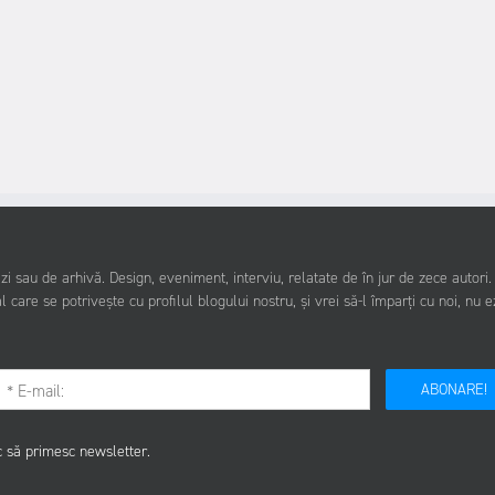
i sau de arhivă. Design, eveniment, interviu, relatate de în jur de zece autori
l care se potrivește cu profilul blogului nostru, și vrei să-l împarți cu noi, nu e
ABONARE!
c să primesc newsletter.