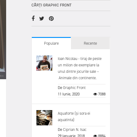
CĂRȚI GRAPHIC FRONT
Populare
Recente
Ioan Nicolau - tiraj de peste
un milion de exemplare la
unul dintre jocurile sale –
Animale din continente.
De
Graphic Front
11 Iunie, 2020
7088
Aquaforte (și sora ei
aquatinta)
De
Ciprian N. Isac
29 Ianuarie, 2018
8884