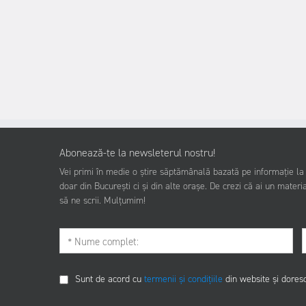
Abonează-te la newsleterul nostru!
Vei primi în medie o știre săptămânală bazată pe informație la z
doar din București ci și din alte orașe. De crezi că ai un materia
să ne scrii. Mulțumim!
Sunt de acord cu
termenii și condițiile
din website și dores