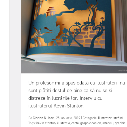
Un profesor mi-a spus odată că ilustratorii nu
sunt plătiți destul de bine ca să nu se și
distreze în lucrările lor. Interviu cu
ilustratorul Kevin Stanton.
De
Ciprian N. Isac
|
25 Ianuarie, 2019
|
Categorie:
Ilustratori străini
|
Tags:
kevin stanton
,
ilustratie
,
carte
,
graphic design
,
interviu
,
graphic