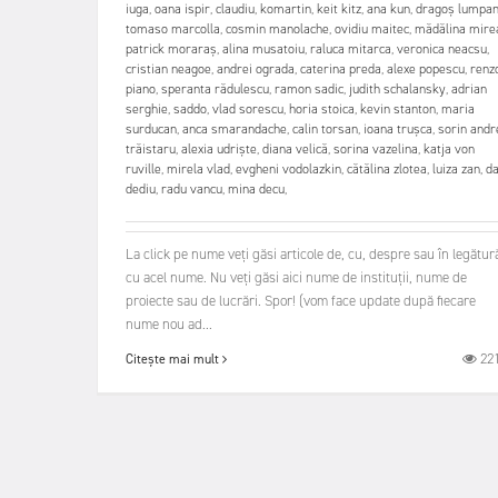
iuga
,
oana ispir
,
claudiu
,
komartin
,
keit kitz
,
ana kun
,
dragoș lumpa
tomaso marcolla
,
cosmin manolache
,
ovidiu maitec
,
mădălina mire
patrick moraraș
,
alina musatoiu
,
raluca mitarca
,
veronica neacsu
,
cristian neagoe
,
andrei ograda
,
caterina preda
,
alexe popescu
,
renz
piano
,
speranta rădulescu
,
ramon sadic
,
judith schalansky
,
adrian
serghie
,
saddo
,
vlad sorescu
,
horia stoica
,
kevin stanton
,
maria
surducan
,
anca smarandache
,
calin torsan
,
ioana trușca
,
sorin andr
trăistaru
,
alexia udriște
,
diana velică
,
sorina vazelina
,
katja von
ruville
,
mirela vlad
,
evgheni vodolazkin
,
cătălina zlotea
,
luiza zan
,
d
dediu
,
radu vancu
,
mina decu
,
La click pe nume veți găsi articole de, cu, despre sau în legătur
cu acel nume. Nu veți găsi aici nume de instituții, nume de
proiecte sau de lucrări. Spor! (vom face update după fiecare
nume nou ad...
22
Citește mai mult