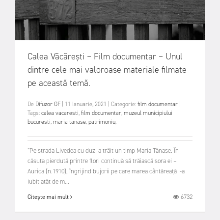
Calea Văcărești – Film documentar – Unul
dintre cele mai valoroase materiale filmate
pe această temă.
De
Difuzor GF
|
11 Ianuarie, 2021
|
Categorie:
film documentar
|
Tags:
calea vacaresti
,
film documentar
,
muzeul municipiului
bucuresti
,
maria tanase
,
patrimoniu
,
“Pe strada Livedea cu duzi a trăit un timp Maria Tănase. În
căsuța pierdută printre flori continuă să trăiască sora ei –
Aurica (n.1910), îngrijind bujorii pe care marea cântăreață i-a
iubit atât de m...
6732
Citește mai mult