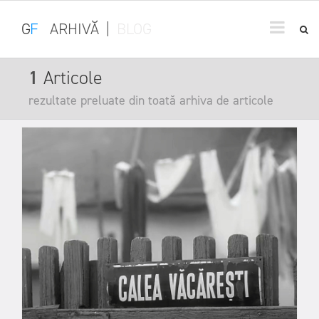
G
F
ARHIVĂ
|
BLOG
1
Articole
rezultate preluate din toată arhiva de articole