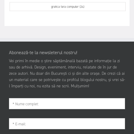
grafica fara computer (24)
Abonează-te la newsleterul nostru!
Vei primi în medie o știre săptămânală bazată pe informație la zi
sau de arhivă. Design, eveniment, interviu, relatate de în jur de
zece autori. Nu doar din București ci și din alte orașe. De crezi că ai
un material care se potrivește cu profilul blogului nostru, și vrei să-
l împarți cu noi, nu ezita să ne scrii. Mulțumim!