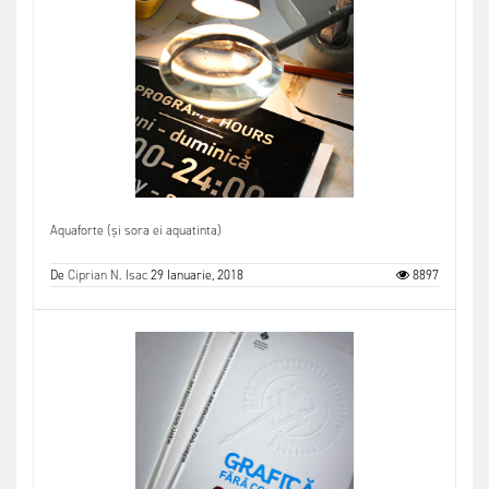
Aquaforte (și sora ei aquatinta)
De
Ciprian N. Isac
29 Ianuarie, 2018
8897