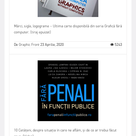
Mărci, sigle, logograme – Ultima carte disponibilă din seria Grafică fără
computer. (tiraj epuizat)
De
Graphic Front
23 Aprilie, 2020
5243
10 Cetățeni, despre situația în care ne aflăm, și de ce ar trebui făcut