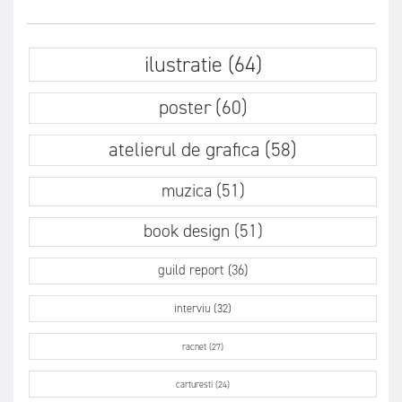
ilustratie (64)
poster (60)
atelierul de grafica (58)
muzica (51)
book design (51)
guild report (36)
interviu (32)
racnet (27)
carturesti (24)