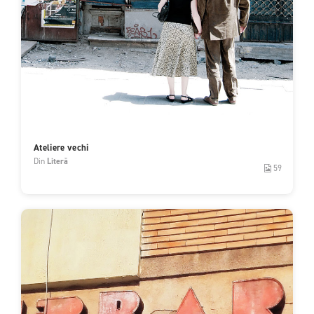
Ateliere vechi
Din
Literă
59