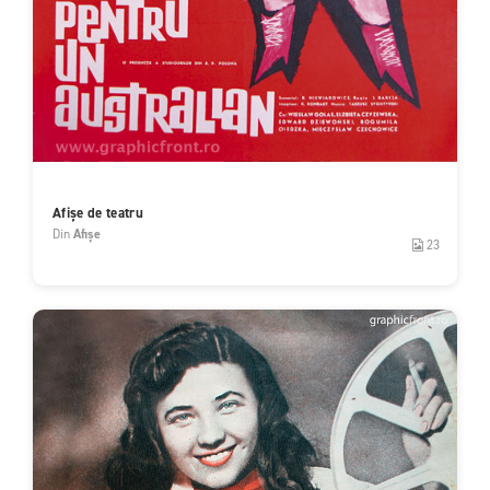
Afișe de teatru
Din
Afișe
23