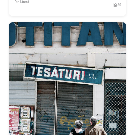
Din
Literă
60