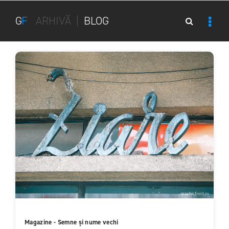
G
F
ARHIVĂ
|
BLOG
Magazine - Semne și nume vechi