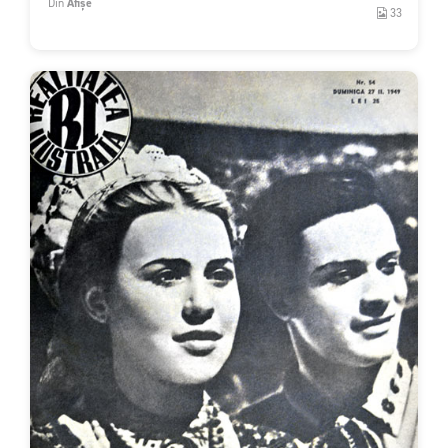
Din
Afișe
33