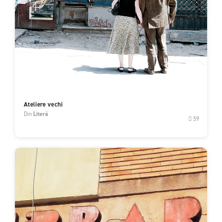
Ateliere vechi
Din
Literă
59