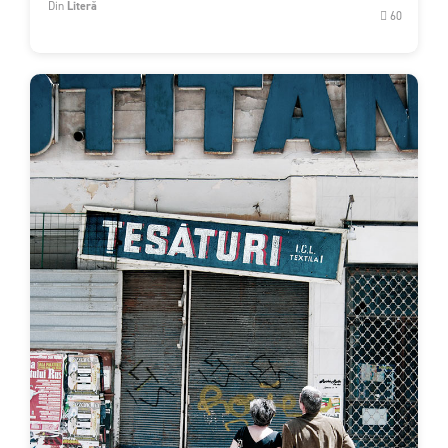
Din
Literă
60