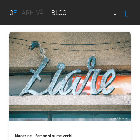
G
F
ARHIVĂ
|
BLOG
Magazine - Semne și nume vechi