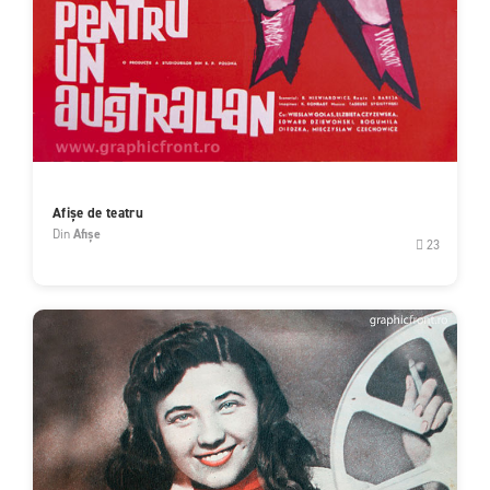
Afișe de teatru
Din
Afișe
23