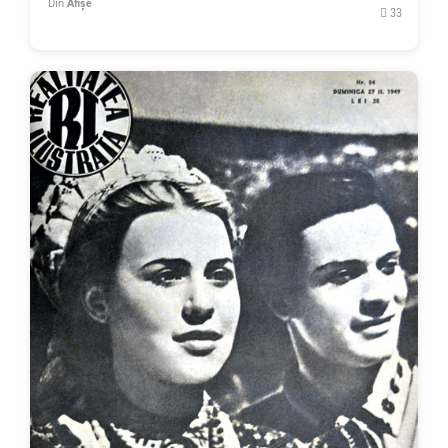
Din
Afișe
33