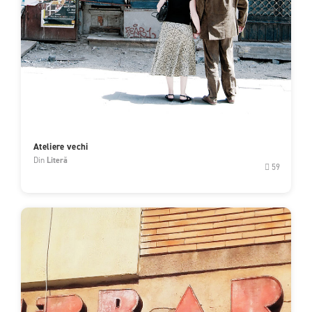
Ateliere vechi
Din
Literă
59