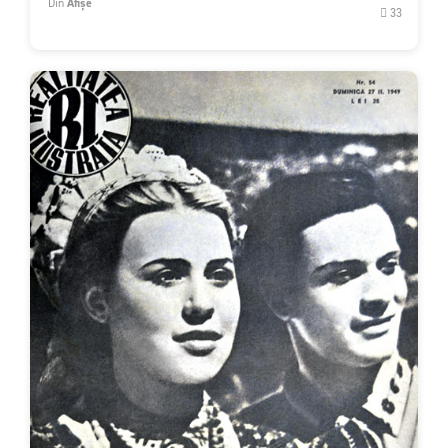
Din
Afișe
33