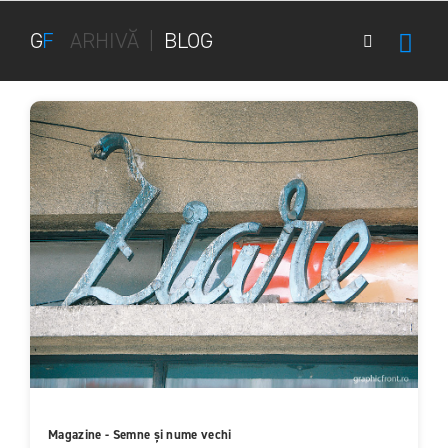
G
F
ARHIVĂ
|
BLOG
Magazine - Semne și nume vechi