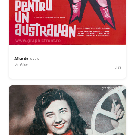
Afișe de teatru
Din
Afișe
23