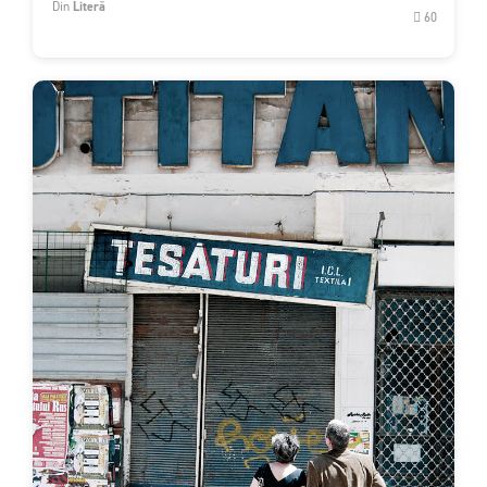
Din
Literă
60