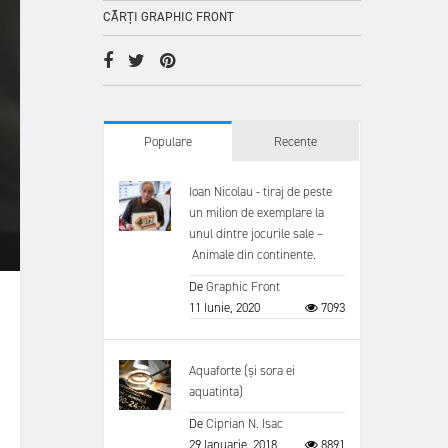
CĂRȚI GRAPHIC FRONT
Populare
Recente
Ioan Nicolau - tiraj de peste
un milion de exemplare la
unul dintre jocurile sale –
Animale din continente.
De
Graphic Front
11 Iunie, 2020
7093
Aquaforte (și sora ei
aquatinta)
De
Ciprian N. Isac
29 Ianuarie, 2018
8891