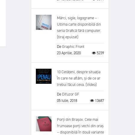
Mărci, sigle, logograme –
Ultima carte disponibilă din
seria Grafică fără computer.
(tiraj epuizat)
De
Graphic Front
23 Aprilie, 2020
5239
10 Cetățeni, despre situația
în care ne aflăm, și de ce ar
trebui făcut ceva. (Video)
De
Difuzor GF
05 Iulie, 2018
13687
Porți din Brașov. Cele mai
frumoase porți vechi din oraș
– disponibilă în două variante