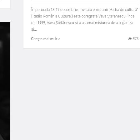
În perioada 13-17 decembrie, invitata emisiunii „Vorba de cultură”
(Radio România Cultural) este coregrafa Vava Ștefănescu. Încă
din 1999, Vava Ștefănescu și-a asumat misiunea de a organiza
și...
973
Citește mai mult