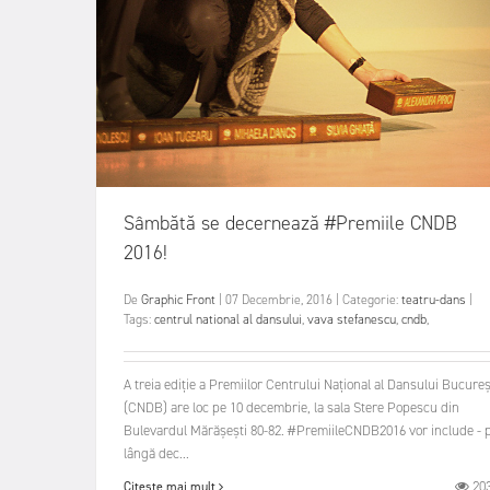
Sâmbătă se decernează #Premiile CNDB
2016!
De
Graphic Front
|
07 Decembrie, 2016
|
Categorie:
teatru-dans
|
Tags:
centrul national al dansului
,
vava stefanescu
,
cndb
,
A treia ediție a Premiilor Centrului Național al Dansului Bucureș
(CNDB) are loc pe 10 decembrie, la sala Stere Popescu din
Bulevardul Mărășești 80-82. #PremiileCNDB2016 vor include - 
lângă dec...
20
Citește mai mult