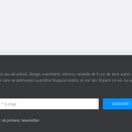
i sau de arhivă. Design, eveniment, interviu, relatate de în jur de zece autori
l care se potrivește cu profilul blogului nostru, și vrei să-l împarți cu noi, nu e
ABONARE!
c să primesc newsletter.