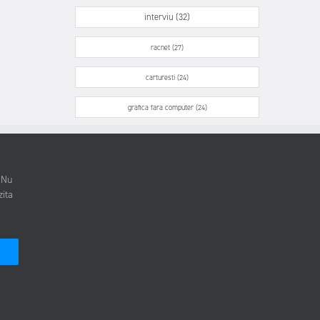
interviu (32)
racnet (27)
carturesti (24)
grafica fara computer (24)
. Nu
zita