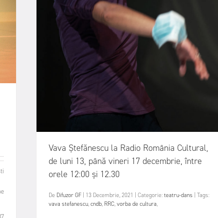
Vava Ştefănescu la Radio România Cultural,
de luni 13, până vineri 17 decembrie, între
ti
orele 12:00 şi 12.30
pe
De
Difuzor GF
|
13 Decembrie, 2021
|
Categorie:
teatru-dans
|
Tags:
vava stefanescu
,
cndb
,
RRC
,
vorba de cultura
,
37