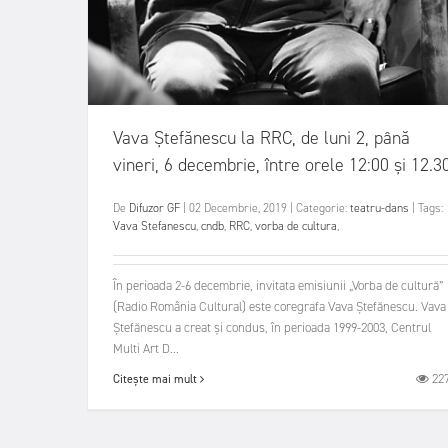
Vava Ştefănescu la RRC, de luni 2, până
vineri, 6 decembrie, între orele 12:00 şi 12.3
De
Difuzor GF
|
02 Decembrie, 2019
|
Categorie:
teatru-dans
|
Tags:
Vava Stefanescu
,
cndb
,
RRC
,
vorba de cultura
,
În perioada 2-6 decembrie, invitata emisiunii „Vorba de cultură”
(Radio România Cultural) este coregrafa Vava Ștefănescu. Vava
Ştefănescu a creat și condus, în perioada 1999-2003, Centrul
Multi Art D...
22
Citește mai mult