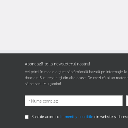
Abonează-te la newsleterul nostru!
Vei primi în medie o știre săptămânală bazată pe informație la z
doar din București ci și din alte orașe. De crezi că ai un materia
să ne scrii. Mulțumim!
Sunt de acord cu
termenii și condițiile
din website și dores