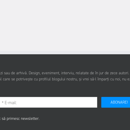
i sau de arhivă. Design, eveniment, interviu, relatate de în jur de zece autori
l care se potrivește cu profilul blogului nostru, și vrei să-l împarți cu noi, nu e
ABONARE!
c să primesc newsletter.