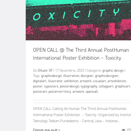
OPEN CALL @ The Third Annual PostHuman
International Poster Exhibition – Toxicity
De
Difuzor GF
|
17 Decembrie, 2023
|
Categorie:
graphic design
|
Tags:
graphicdesign
,
illustration
,
designer
,
graphicdesigner
,
digitalart
,
illustrator
,
exhibition
,
artwork
,
visualart
,
artexhibition
,
poster
,
typosters
,
posterdesign
,
typography
,
collageart
,
graphicart
,
posterart
,
posterterritory
,
artwork
,
opencall
,
OPEN CALL Calling All Human The Third Annual PostHuman
International Poster Exhibition – Toxicity Organized by Institut
Teknologi Telkom Purwokerto – Central Java – Indones...
15
Citește mai mult