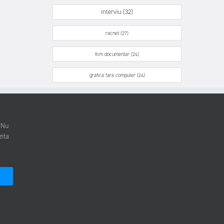
interviu (32)
racnet (27)
film documentar (24)
grafica fara computer (24)
. Nu
zita