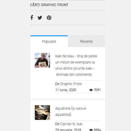
CĂRȚI GRAPHIC FRONT
Populare
Recente
Ioan Nicolau - tiraj de peste
un milion de exemplare la
unul dintre jocurile sale –
Animale din continente.
De
Graphic Front
11 Iunie, 2020
7091
Aquaforte (și sora ei
aquatinta)
De
Ciprian N. Isac
29 Ianuarie, 2018
8884