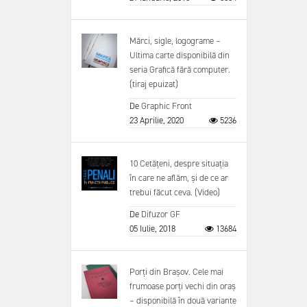
Mărci, sigle, logograme –
Ultima carte disponibilă din
seria Grafică fără computer.
(tiraj epuizat)
De
Graphic Front
23 Aprilie, 2020
5236
10 Cetățeni, despre situația
în care ne aflăm, și de ce ar
trebui făcut ceva. (Video)
De
Difuzor GF
05 Iulie, 2018
13684
Porți din Brașov. Cele mai
frumoase porți vechi din oraș
– disponibilă în două variante