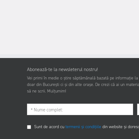
Abonează-te la newsleterul nostru!
Vei primi în medie o știre săptămânală bazată pe informație la z
doar din București ci și din alte orașe. De crezi că ai un materia
să ne scrii. Mulțumim!
Sunt de acord cu
termenii și condițiile
din website și dores