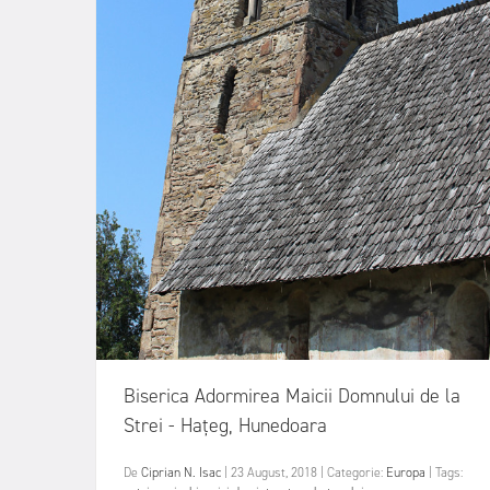
Biserica Adormirea Maicii Domnului de la
Strei - Hațeg, Hunedoara
De
Ciprian N. Isac
|
23 August, 2018
|
Categorie:
Europa
|
Tags: