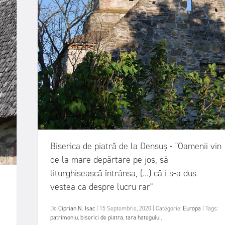
Biserica de piatră de la Densuș - "Oamenii vin
de la mare depărtare pe jos, să
liturghisească întrânsa, (...) că i s-a dus
vestea ca despre lucru rar"
De
Ciprian N. Isac
|
15 Septembrie, 2020
|
Categorie:
Europa
|
Tags:
patrimoniu
,
biserici de piatra
,
tara hategului
,