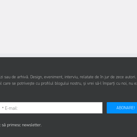
i sau de arhivă. Design, eveniment, interviu, relatate de în jur de zece autori
l care se potrivește cu profilul blogului nostru, și vrei să-l împarți cu noi, nu e
ABONARE!
c să primesc newsletter.