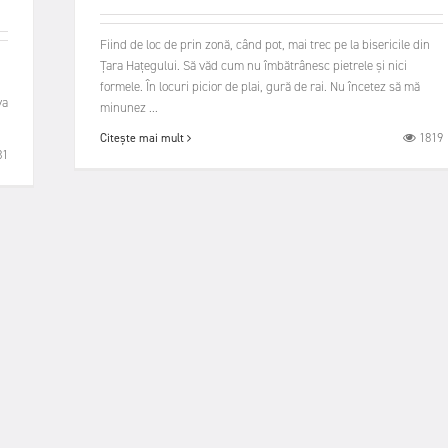
Fiind de loc de prin zonă, când pot, mai trec pe la bisericile din
Țara Hațegului. Să văd cum nu îmbătrânesc pietrele și nici
formele. În locuri picior de plai, gură de rai. Nu încetez să mă
va
minunez ...
1819
Citește mai mult
31