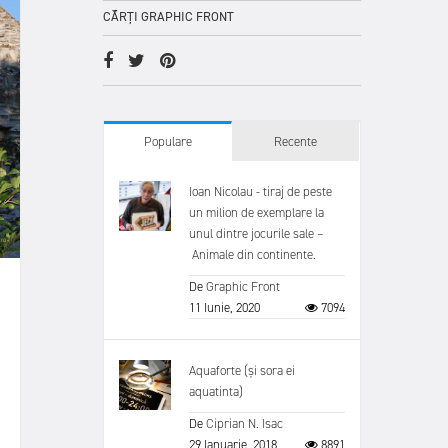
CĂRȚI GRAPHIC FRONT
Populare
Recente
Ioan Nicolau - tiraj de peste
un milion de exemplare la
unul dintre jocurile sale –
Animale din continente.
De
Graphic Front
11 Iunie, 2020
7094
Aquaforte (și sora ei
aquatinta)
De
Ciprian N. Isac
29 Ianuarie, 2018
8891