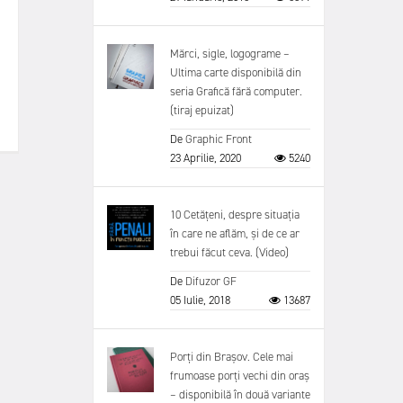
Mărci, sigle, logograme –
Ultima carte disponibilă din
seria Grafică fără computer.
(tiraj epuizat)
De
Graphic Front
23 Aprilie, 2020
5240
10 Cetățeni, despre situația
în care ne aflăm, și de ce ar
trebui făcut ceva. (Video)
De
Difuzor GF
05 Iulie, 2018
13687
Porți din Brașov. Cele mai
frumoase porți vechi din oraș
– disponibilă în două variante