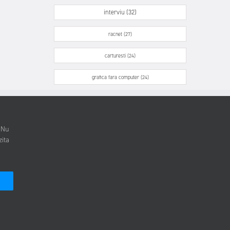
interviu (32)
racnet (27)
carturesti (24)
grafica fara computer (24)
. Nu
zita