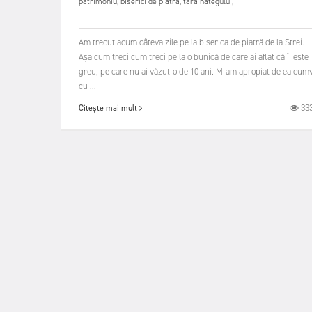
patrimoniu
,
biserici de piatra
,
tara hategului
,
Am trecut acum câteva zile pe la biserica de piatră de la Strei.
Așa cum treci cum treci pe la o bunică de care ai aflat că îi este
greu, pe care nu ai văzut-o de 10 ani. M-am apropiat de ea cum
cu ...
33
Citește mai mult