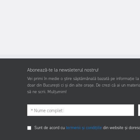
Abonează-te la newsleterul nostru!
Vei primi în medie o știre săptămânală bazată pe informație la z
doar din București ci și din alte orașe. De crezi că ai un materia
să ne scrii. Mulțumim!
Sunt de acord cu
termenii și condițiile
din website și dores