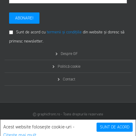
ABONARE!
Sunt de acord cu
termenii și condițiile
din website și doresc să
primesc newsletter.
Despre GF
Politică cookie
Contact
© graphicfront.ro - Toate drepturile rezervate
Acest website folosește cookie-uri -
SUNT DE ACORD
Citește mai mult