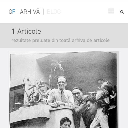
G
F
ARHIVĂ
|
BLOG
1
Articole
rezultate preluate din toată arhiva de articole