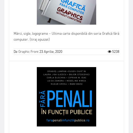
Mărci, sigle, logograme – Ultima carte disponibilă din seria Grafică fără
computer. (tiraj epuizat)
De
Graphic Front
23 Aprilie, 2020
5238