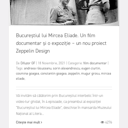
Bucureștiul lui Mircea Eliade. Un film
documentar și o expoziție – un nou proiect
Zeppelin Design
De
Difuzor GF
|
18 Noiembrie, 2021
|
Categorie:
film documentar
|
Tags:
andreea răsuceanu
,
sorin alexandrescu
,
eugen ciurtin
,
cosmina goagea
,
constantin goagea
,
zeppelin
,
mugur grosu
,
mircea
eliade
,
Vă invităm să călătorim prin Bucureștiul interbelic într-un
video-tur ghidat, în 4 episoade, ca preambul al expoziției
“Bucureștiul lui Mircea Eliade”, deschise în mansarda Muzeului
Național al Litera...
4276
Citește mai mult