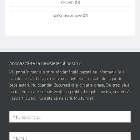
carturesti (24)
grafica fara computer (24)
Abonează-te la newsleterul nostru!
Vei primi în medie o știre săptămânală bazată pe informație la zi
sau de arhivă. Design, eveniment, interviu, relatate de în jur de
zece autori. Nu doar din București ci și din alte orașe. De crezi că ai
un material care se potrivește cu profilul blogului nostru, și vrei să-
l împarți cu noi, nu ezita să ne scrii. Mulțumim!