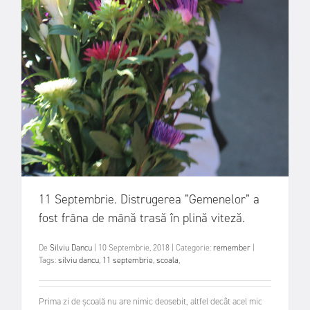
11 Septembrie. Distrugerea ”Gemenelor” a
fost frâna de mână trasă în plină viteză.
De
Silviu Dancu
|
10 Septembrie, 2018
|
Categorie:
remember
|
Tags:
silviu dancu
,
11 septembrie
,
scoala
,
Prima zi de școală nu are nimic deosebit, altfel decât acel mic