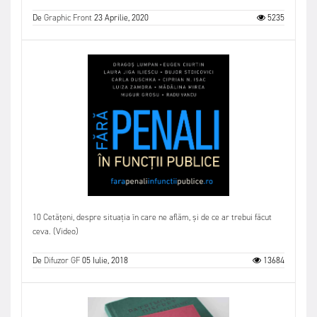
De
Graphic Front
23 Aprilie, 2020
5235
10 Cetățeni, despre situația în care ne aflăm, și de ce ar trebui făcut
ceva. (Video)
De
Difuzor GF
05 Iulie, 2018
13684