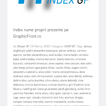
Index nume proprii prezente pe
GraphicFront.ro
De
Difuzor GF
|
03 Martie, 2020
|
Categorie:
SHOP GF
|
Tags:
denisa
angheluță
,
andra alexandra anastasia
,
adrian andrieș
,
carmen
apetrei
,
serban alexandrescu
,
asaf avidan
,
maria balan
,
corneliu
baba
,
andra badea
,
monica bercovici
,
bianca boeroiu
,
cristiana
bucureci
,
constantin brancusi
,
anna cepiela
,
nina cassian
,
alex calin
,
john bang carlsen
,
georgiana chitac
,
vasile chitac
,
eugen ciurtin
,
alexandru ciubotariu
,
anca coller
,
maria constantinescu
,
dana
andreea coatu
,
ioan chrissoveloni
,
suzana dan
,
anca dănilă
,
andreea
dobrin dinu
,
carla duschka
,
silviu dancu
,
elena dobindă
,
irina
dobrescu
,
mircia dumitrescu
,
cristian dumitru
,
grit friedrich
,
livia
fălcaru
,
rudolf graef
,
ioana gruenwald
,
jakob gleisberg
,
ovidiu hrin
,
yasmine hamdan
,
silvia iancu
,
iulia ignat
,
ciprian n. isac
,
anamaria
iuga
,
oana ispir
,
claudiu
,
komartin
,
keit kitz
,
ana kun
,
dragoș
lumpan
,
tomaso marcolla
,
cosmin manolache
,
ovidiu maitec
,
mădălina mirea
,
patrick moraraș
,
alina musatoiu
,
raluca mitarca
,