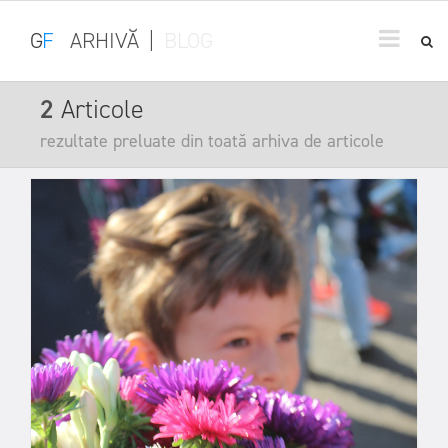
G
F
ARHIVĂ
|
BLOG
2
Articole
rezultate preluate din toată arhiva de articole