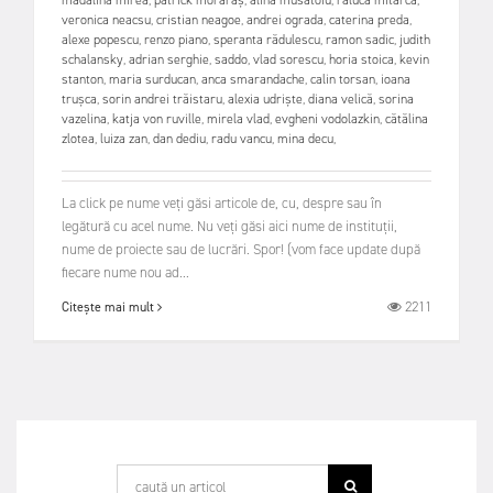
veronica neacsu
,
cristian neagoe
,
andrei ograda
,
caterina preda
,
alexe popescu
,
renzo piano
,
speranta rădulescu
,
ramon sadic
,
judith
schalansky
,
adrian serghie
,
saddo
,
vlad sorescu
,
horia stoica
,
kevin
stanton
,
maria surducan
,
anca smarandache
,
calin torsan
,
ioana
trușca
,
sorin andrei trăistaru
,
alexia udriște
,
diana velică
,
sorina
vazelina
,
katja von ruville
,
mirela vlad
,
evgheni vodolazkin
,
cătălina
zlotea
,
luiza zan
,
dan dediu
,
radu vancu
,
mina decu
,
La click pe nume veți găsi articole de, cu, despre sau în
legătură cu acel nume. Nu veți găsi aici nume de instituții,
nume de proiecte sau de lucrări. Spor! (vom face update după
fiecare nume nou ad...
2211
Citește mai mult