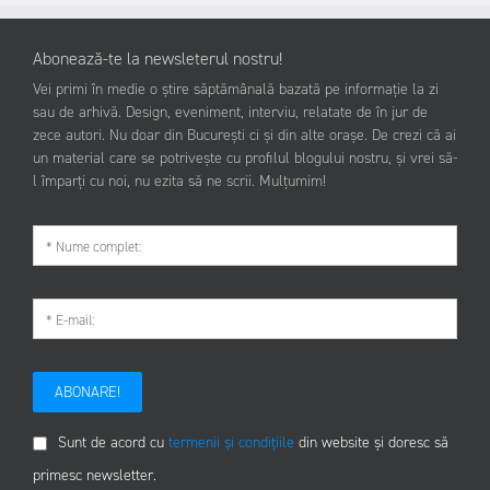
Abonează-te la newsleterul nostru!
Vei primi în medie o știre săptămânală bazată pe informație la zi
sau de arhivă. Design, eveniment, interviu, relatate de în jur de
zece autori. Nu doar din București ci și din alte orașe. De crezi că ai
un material care se potrivește cu profilul blogului nostru, și vrei să-
l împarți cu noi, nu ezita să ne scrii. Mulțumim!
ABONARE!
Sunt de acord cu
termenii și condițiile
din website și doresc să
primesc newsletter.