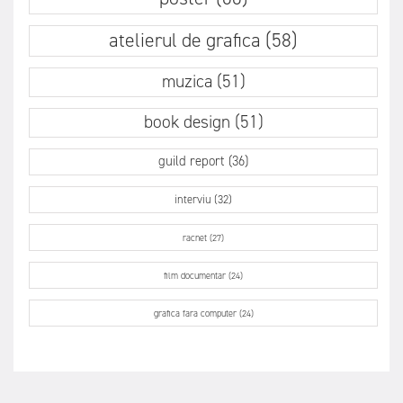
atelierul de grafica (58)
muzica (51)
book design (51)
guild report (36)
interviu (32)
racnet (27)
film documentar (24)
grafica fara computer (24)