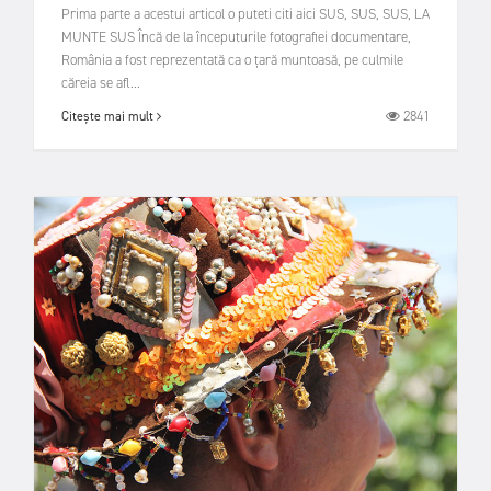
Prima parte a acestui articol o puteti citi aici SUS, SUS, SUS, LA
MUNTE SUS Încă de la începuturile fotografiei documentare,
România a fost reprezentată ca o țară muntoasă, pe culmile
căreia se afl...
2841
Citește mai mult