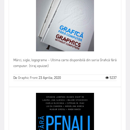
Mărci, sigle, logograme – Ultima carte disponibilă din seria Grafică fără
computer. (tiraj epuizat)
De
Graphic Front
23 Aprilie, 2020
5237