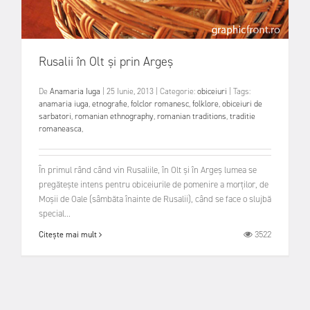
Rusalii în Olt și prin Argeș
De
Anamaria Iuga
|
25 Iunie, 2013
|
Categorie:
obiceiuri
|
Tags:
anamaria iuga
,
etnografie
,
folclor romanesc
,
folklore
,
obiceiuri de
sarbatori
,
romanian ethnography
,
romanian traditions
,
traditie
romaneasca
,
În primul rând când vin Rusaliile, în Olt și în Argeș lumea se
pregătește intens pentru obiceiurile de pomenire a morților, de
Moșii de Oale (sâmbăta înainte de Rusalii), când se face o slujbă
special...
3522
Citește mai mult