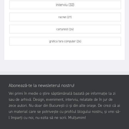
interviu (32)
racnet (27)
carturesti (24)
grafica fara computer (24)
Abonează-te la newsleterul nostru!
Vei primi în medie o știre săptămânală bazată pe informație la zi
sau de arhivă. Design, eveniment, interviu, relatate de în jur de
zece autori. Nu doar din București ci și din alte orașe. De crezi că ai
un material care se potrivește cu profilul blogului nostru, și vrei să-
l împarți cu noi, nu ezita să ne scrii. Mulțumim!