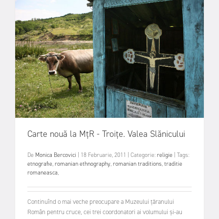
Carte nouă la MțR - Troițe. Valea Slănicului
De
Monica Bercovici
|
18 Februarie, 2011
|
Categorie:
religie
|
Tags:
etnografie
,
romanian ethnography
,
romanian traditions
,
traditie
romaneasca
,
Continuînd o mai veche preocupare a Muzeului țăranului
Român pentru cruce, cei trei coordonatori ai volumului și-au