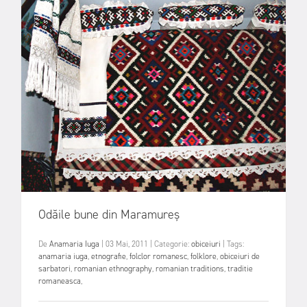
Odăile bune din Maramureș
De
Anamaria Iuga
|
03 Mai, 2011
|
Categorie:
obiceiuri
|
Tags:
anamaria iuga
,
etnografie
,
folclor romanesc
,
folklore
,
obiceiuri de
sarbatori
,
romanian ethnography
,
romanian traditions
,
traditie
romaneasca
,