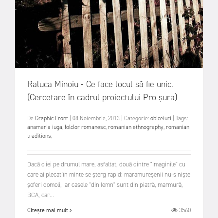
Raluca Minoiu - Ce face locul să fie unic.
(Cercetare în cadrul proiectului Pro șura)
De
Graphic Front
|
08 Noiembrie, 2013
|
Categorie:
obiceiuri
|
Tags:
anamaria iuga
,
folclor romanesc
,
romanian ethnography
,
romanian
traditions
,
Dacă o iei pe drumul mare, asfaltat, două dintre "imaginile" cu
care ai plecat în minte se şterg rapid: maramureşenii nu-s nişte
şoferi domoli, iar casele "din lemn" sunt din piatră, marmură,
BCA, car...
3560
Citește mai mult