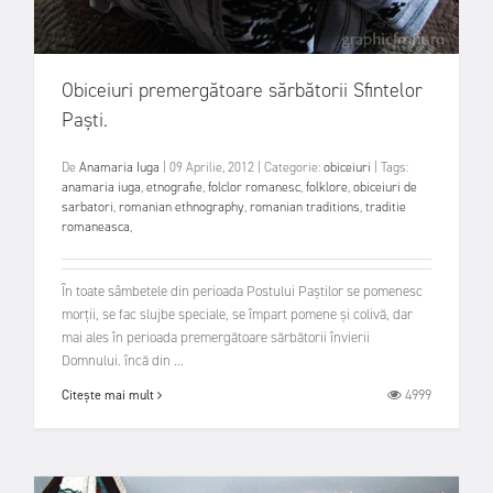
Obiceiuri premergătoare sărbătorii Sfintelor
Paști.
De
Anamaria Iuga
|
09 Aprilie, 2012
|
Categorie:
obiceiuri
|
Tags:
anamaria iuga
,
etnografie
,
folclor romanesc
,
folklore
,
obiceiuri de
sarbatori
,
romanian ethnography
,
romanian traditions
,
traditie
romaneasca
,
În toate sâmbetele din perioada Postului Paștilor se pomenesc
morții, se fac slujbe speciale, se împart pomene și colivă, dar
mai ales în perioada premergătoare sărbătorii învierii
Domnului. încă din ...
4999
Citește mai mult