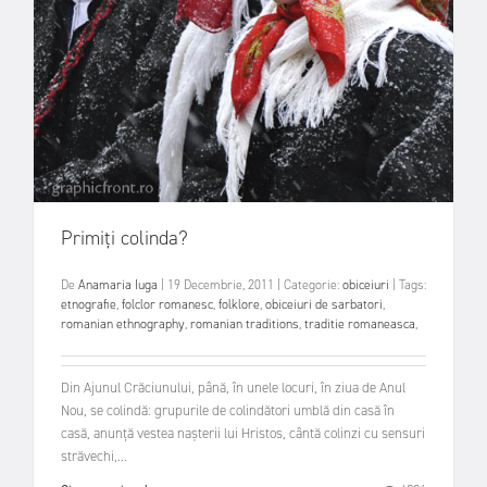
Primiți colinda?
De
Anamaria Iuga
|
19 Decembrie, 2011
|
Categorie:
obiceiuri
|
Tags:
etnografie
,
folclor romanesc
,
folklore
,
obiceiuri de sarbatori
,
romanian ethnography
,
romanian traditions
,
traditie romaneasca
,
Din Ajunul Crăciunului, până, în unele locuri, în ziua de Anul
Nou, se colindă: grupurile de colindători umblă din casă în
casă, anunță vestea nașterii lui Hristos, cântă colinzi cu sensuri
străvechi,...