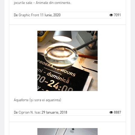
jocurile sale – Animale din continente.
De
Graphic Front
11 Iunie, 2020
7091
Aquaforte (și sora ei aquatinta)
De
Ciprian N. Isac
29 Ianuarie, 2018
8887