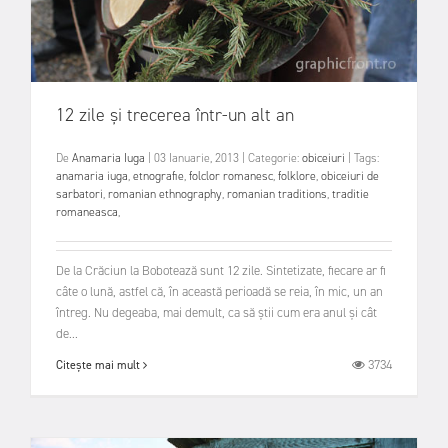
12 zile și trecerea într-un alt an
De
Anamaria Iuga
|
03 Ianuarie, 2013
|
Categorie:
obiceiuri
|
Tags:
anamaria iuga
,
etnografie
,
folclor romanesc
,
folklore
,
obiceiuri de
sarbatori
,
romanian ethnography
,
romanian traditions
,
traditie
romaneasca
,
De la Crăciun la Bobotează sunt 12 zile. Sintetizate, fiecare ar fi
câte o lună, astfel că, în această perioadă se reia, în mic, un an
întreg. Nu degeaba, mai demult, ca să știi cum era anul și cât
de...
3734
Citește mai mult