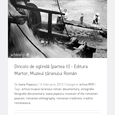
Dincolo de oglindă (partea II) - Editura
Martor, Muzeul țăranului Român
De
Ioana Popescu
|
14 Februarie, 2013
|
Categorie:
arhiva MȚR
|
Tags:
arhiva muzeul taranului roman
,
documentary
,
etnografie
,
fotografie documentara
,
ioana popescu
,
museum of the romanian
peasant
,
romanian ethnography
,
romanian traditions
,
traditie
romaneasca
,