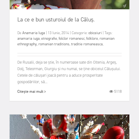
La ce e bun usturoiul de la Căluş.
De
Anamaria Iuga
|
13 Iunie, 2014
|
Categorie:
obiceiuri
|
Tags:
anamaria iuga
,
etnografie
,
folclor romanesc
,
folklore
,
romanian
ethnography
,
romanian traditions
,
traditie romaneasca
,
De Rusalii, deja se știe, în numeroase sate din Oltenia, Argeș,
Dolj, Teleorman, Giurgiu și nu numai, se ține obiceiul Călușului.
Cetele de călușari joacă pentru a aduce prosperitate
gospodăriilor, să...
5118
Citește mai mult