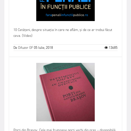
10 Cetățeni, despre situația în care ne aflăm, și de ce ar trebui făcut
ceva. (Video)
De
Difuzor GF
05 Iulie, 2018
13685
Porți din Brașov. Cele mai frumoase porți vechi din oraș – disponibilă