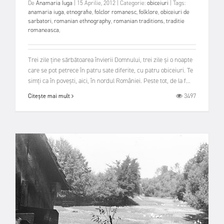
De
Anamaria Iuga
|
15 Aprilie, 2012
|
Categorie:
obiceiuri
|
Tags:
anamaria iuga
,
etnografie
,
folclor romanesc
,
folklore
,
obiceiuri de
sarbatori
,
romanian ethnography
,
romanian traditions
,
traditie
romaneasca
,
Trei zile ține sărbătoarea învierii Domnului, trei zile și o noapte
care se pot petrece în patru sate diferite, cu patru obiceiuri. Te
simți ca în povești, aici, în nordul României. Peste tot, de la f...
3497
Citește mai mult