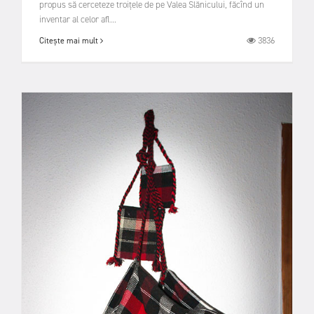
propus să cerceteze troițele de pe Valea Slănicului, făcînd un
inventar al celor afl...
3836
Citește mai mult