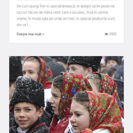
De cum ajungi într-o casă ţărănească, te aştepţi să fie peste tot
lucruri făcute de mâna celor care o locuiesc, însă în ultima
vreme, în multe sate pe unde am fost, în special ţesăturile sunt
din ce î...
3902
Citește mai mult