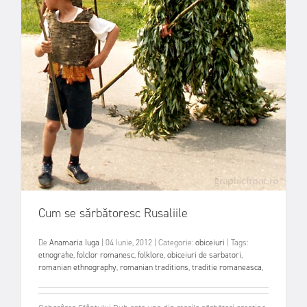
Cum se sărbătoresc Rusaliile
De
Anamaria Iuga
|
04 Iunie, 2012
|
Categorie:
obiceiuri
|
Tags:
etnografie
,
folclor romanesc
,
folklore
,
obiceiuri de sarbatori
,
romanian ethnography
,
romanian traditions
,
traditie romaneasca
,