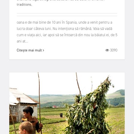
traditions
,
oana e de mai bine de 10 ani în Spania, unde a venit pentru a
lucra doar câteva luni. Nu intenționa să rămână. Voia să vadă
cum e viața aici, iar apoi să se întoarcă din nou la băiatul ei, de 5
ani at...
3090
Citește mai mult