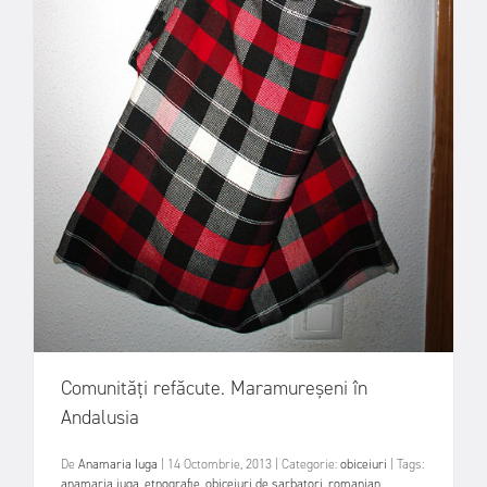
Comunități refăcute. Maramureșeni în
Andalusia
De
Anamaria Iuga
|
14 Octombrie, 2013
|
Categorie:
obiceiuri
|
Tags:
anamaria iuga
,
etnografie
,
obiceiuri de sarbatori
,
romanian