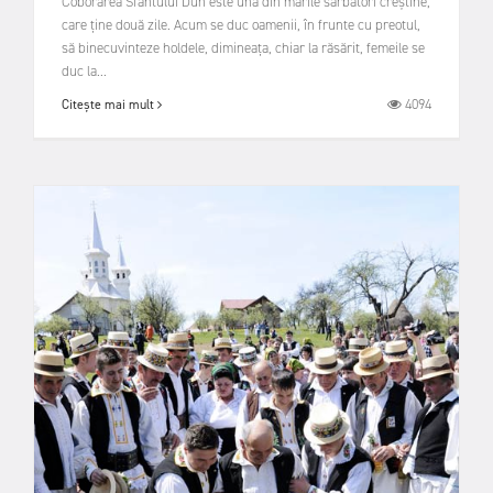
Coborârea Sfântului Duh este una din marile sărbători creştine,
care ţine două zile. Acum se duc oamenii, în frunte cu preotul,
să binecuvinteze holdele, dimineaţa, chiar la răsărit, femeile se
duc la...
4094
Citește mai mult