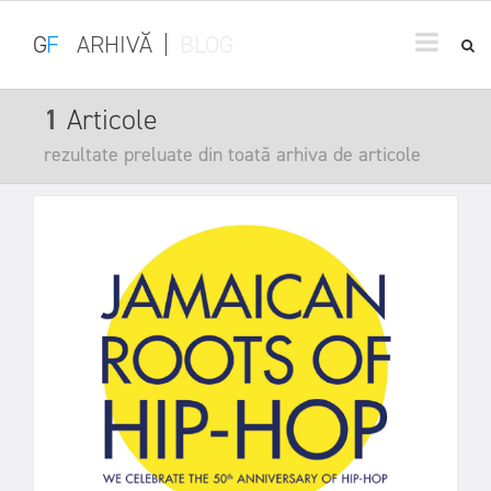
G
F
ARHIVĂ
|
BLOG
1
Articole
rezultate preluate din toată arhiva de articole