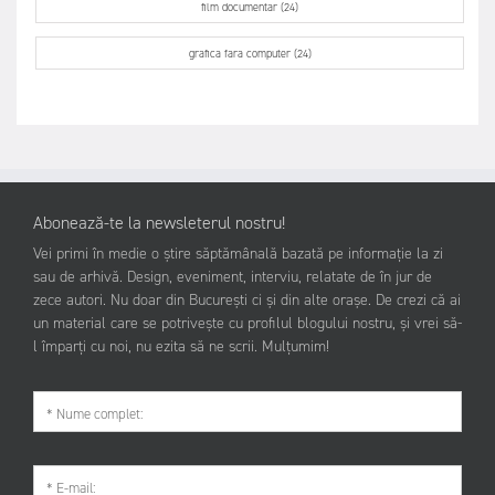
film documentar (24)
grafica fara computer (24)
Abonează-te la newsleterul nostru!
Vei primi în medie o știre săptămânală bazată pe informație la zi
sau de arhivă. Design, eveniment, interviu, relatate de în jur de
zece autori. Nu doar din București ci și din alte orașe. De crezi că ai
un material care se potrivește cu profilul blogului nostru, și vrei să-
l împarți cu noi, nu ezita să ne scrii. Mulțumim!