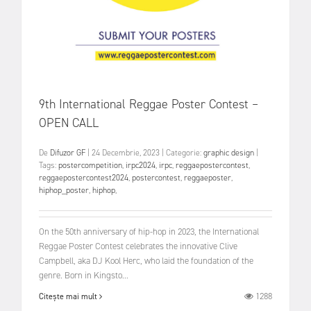
9th International Reggae Poster Contest –
OPEN CALL
De
Difuzor GF
|
24 Decembrie, 2023
|
Categorie:
graphic design
|
Tags:
postercompetition
,
irpc2024
,
irpc
,
reggaepostercontest
,
reggaepostercontest2024
,
postercontest
,
reggaeposter
,
hiphop_poster
,
hiphop
,
On the 50th anniversary of hip-hop in 2023, the International
Reggae Poster Contest celebrates the innovative Clive
Campbell, aka DJ Kool Herc, who laid the foundation of the
genre. Born in Kingsto...
1288
Citește mai mult