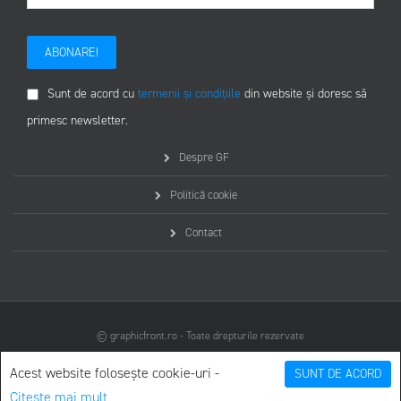
ABONARE!
Sunt de acord cu
termenii și condițiile
din website și doresc să
primesc newsletter.
Despre GF
Politică cookie
Contact
© graphicfront.ro - Toate drepturile rezervate
Acest website folosește cookie-uri -
SUNT DE ACORD
Citește mai mult