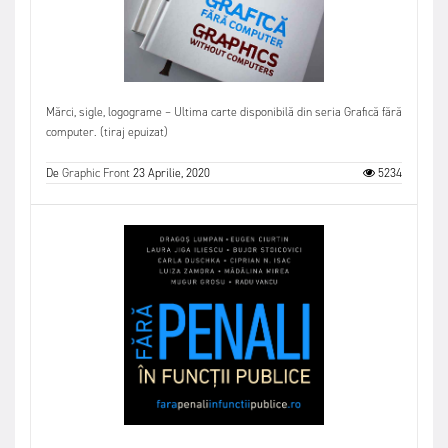
Mărci, sigle, logograme – Ultima carte disponibilă din seria Grafică fără
computer. (tiraj epuizat)
De
Graphic Front
23 Aprilie, 2020
5234