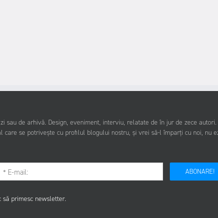
i sau de arhivă. Design, eveniment, interviu, relatate de în jur de zece autori
l care se potrivește cu profilul blogului nostru, și vrei să-l împarți cu noi, nu e
ABONARE!
c să primesc newsletter.