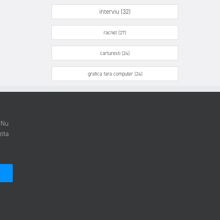
interviu (32)
racnet (27)
carturesti (24)
grafica fara computer (24)
. Nu
zita