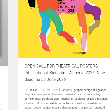
OPEN CALL FOR THEATRICAL POSTERS
International Biennale - Armenia 2026. New
deadline 30 June 2026
De
Difuzor GF
|
26 Mai, 2026
|
Categorie:
graphic design
afiș
grafică
|
Tags:
armenia
,
poster
,
biennale
,
theatre
,
music
,
dance
,
singing
,
performance
,
graphicdesign
,
illustration
,
designer
,
graphic designer
,
digitalart illustrator
,
exhibition
,
artwork
,
visualart
,
artexhibition
,
poster
,
poster design
,
typography
,
collageart
,
graphicart
,
opencall
,