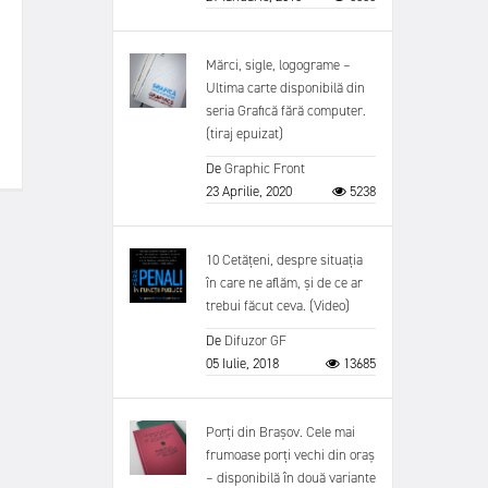
Mărci, sigle, logograme –
Ultima carte disponibilă din
seria Grafică fără computer.
(tiraj epuizat)
De
Graphic Front
23 Aprilie, 2020
5238
10 Cetățeni, despre situația
în care ne aflăm, și de ce ar
trebui făcut ceva. (Video)
De
Difuzor GF
05 Iulie, 2018
13685
Porți din Brașov. Cele mai
frumoase porți vechi din oraș
– disponibilă în două variante