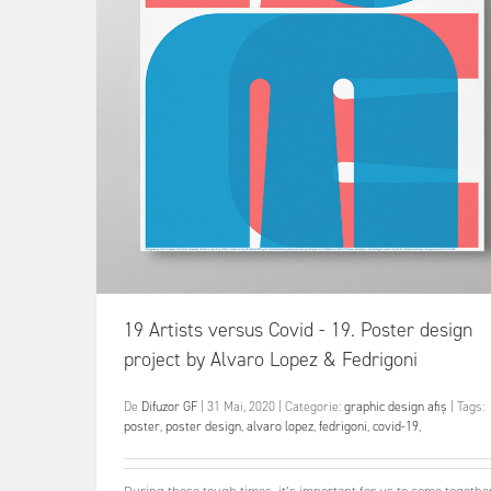
19 Artists versus Covid - 19. Poster design
project by Alvaro Lopez & Fedrigoni
De
Difuzor GF
|
31 Mai, 2020
|
Categorie:
graphic design
afiș
|
Tags:
poster
,
poster design
,
alvaro lopez
,
fedrigoni
,
covid-19
,