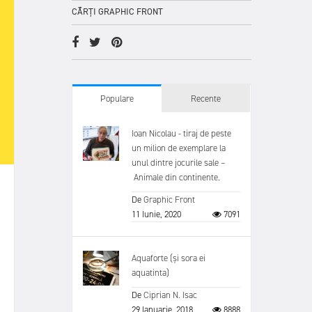
CĂRȚI GRAPHIC FRONT
Populare
Recente
Ioan Nicolau - tiraj de peste
un milion de exemplare la
unul dintre jocurile sale –
Animale din continente.
De
Graphic Front
11 Iunie, 2020
7091
Aquaforte (și sora ei
aquatinta)
De
Ciprian N. Isac
29 Ianuarie, 2018
8888