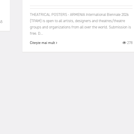
r
THEATRICAL POSTERS - ARMENIA International Biennale 2026
(TPAM) is open to all artists, designers and theatres/theatre
65
groups and organizations from all over the world. Submission is
free. D...
278
Citește mai mult