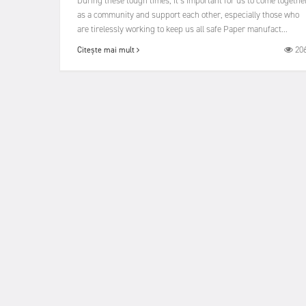
During these tough times, it’s important for us to come togethe
as a community and support each other, especially those who
are tirelessly working to keep us all safe Paper manufact...
20
Citește mai mult