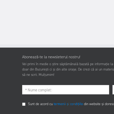
Abonează-te la newsleterul nostru!
Vei primi în medie o știre săptămânală bazată pe informație la z
doar din București ci și din alte orașe. De crezi că ai un materia
să ne scrii. Mulțumim!
Sunt de acord cu
termenii și condițiile
din website și dores