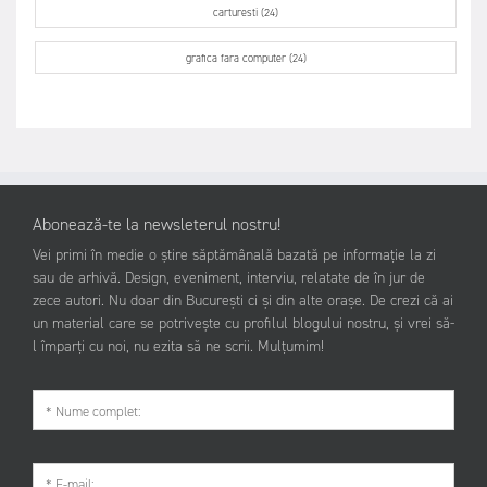
carturesti (24)
grafica fara computer (24)
Abonează-te la newsleterul nostru!
Vei primi în medie o știre săptămânală bazată pe informație la zi
sau de arhivă. Design, eveniment, interviu, relatate de în jur de
zece autori. Nu doar din București ci și din alte orașe. De crezi că ai
un material care se potrivește cu profilul blogului nostru, și vrei să-
l împarți cu noi, nu ezita să ne scrii. Mulțumim!