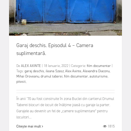
Garaj deschis. Episodul 4 – Camera
suplimentară.
De
ALEX AXINTE
|
18 Ianuarie, 2022
|
Categorie:
film documentar
|
Tags:
garaj deschis
,
ileana Szasz
,
Alex Axinte
,
Alexandra Diaconu
,
Mihai Oroveanu
,
drumul taberei
,
film documentar
,
autoturisme
,
pitesti
,
În anii ’70 au fost construite în zona Buclei din cartierul Drumul
Taberei blocuri de locuit de înălțime joasă cu garaje la parter.
Garajele au devenit un fel de „camere suplimentare” pentru
locuitori...
1815
Citește mai mult