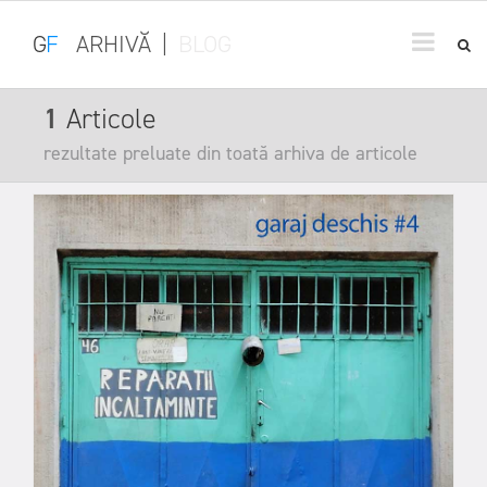
G
F
ARHIVĂ
|
BLOG
1
Articole
rezultate preluate din toată arhiva de articole