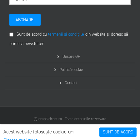
ABONARE!
Sunt de acord cu
termenii și condițiile
din website și doresc să
primesc newsletter.
Despre GF
Politică cookie
Contact
© graphicfront.ro - Toate drepturile rezervate
Acest website folosește cookie-uri -
SUNT DE ACORD