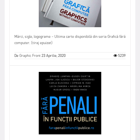
Mărci, sigle, logograme – Ultima carte disponibilă din seria Grafică fără
computer. (tiraj epuizat)
De
Graphic Front
23 Aprilie, 2020
5239