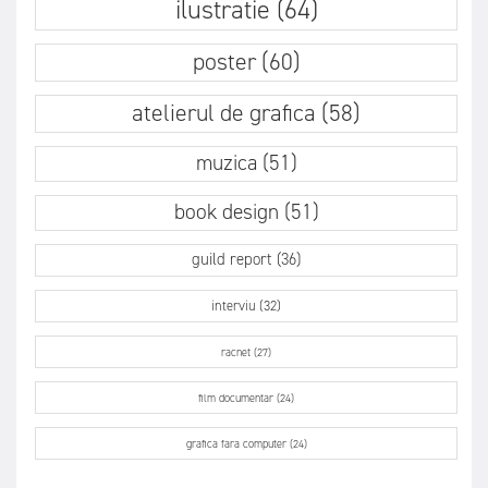
ilustratie (64)
poster (60)
atelierul de grafica (58)
muzica (51)
book design (51)
guild report (36)
interviu (32)
racnet (27)
film documentar (24)
grafica fara computer (24)