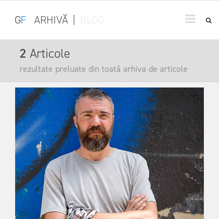
G
F
ARHIVĂ
|
BLOG
2
Articole
rezultate preluate din toată arhiva de articole