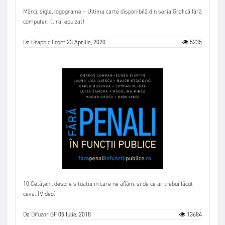
Mărci, sigle, logograme – Ultima carte disponibilă din seria Grafică fără
computer. (tiraj epuizat)
De
Graphic Front
23 Aprilie, 2020
5235
10 Cetățeni, despre situația în care ne aflăm, și de ce ar trebui făcut
ceva. (Video)
De
Difuzor GF
05 Iulie, 2018
13684