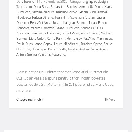
De
Difuzor GF
|
19 Noiembrie, 2020
|
Categorie:
graphic design
|
Tags:
tarot
,
Dana Sosa
,
Sebastian Baculea
,
Annabella Orosz
,
Maria
Surducan
,
Nicolae Negura
,
Răzvan Cornici
,
Maria Cucu
,
Andrei
Nicolescu
,
Raluca Băraru
,
Tuan Nini
,
Alexandra Stoian
,
Laura
Dumitru
,
Benczédi Anna Júlia
,
Iulia Ignat
,
Bianca Mocan
,
Fekete
Szabolcs
,
Vadim Ciocazan
,
Ileana Surducan
,
Studio CO+LOR
,
Andreea Ilisăi
,
Ioana Harasim
,
József Vass
,
Vero Neacşu
,
Norbert
Somosi
,
Livia Coloji
,
Xenia Pamfil
,
Roma Gavrilă
,
Alina Marinescu
,
Paula Rusu
,
Ioana Şopov
,
Laura Măhăleanu
,
Teodora Oprea
,
Stella
Caraman
,
Oana Ispir
,
Pojum Edith
,
Tücske
,
Andrei Puică
,
Aniela
Ariton
,
Sorina Vazelina
,
ilustratie
,
L-am rugat pe unul dintre fondatorii asociației Illustrart din
Cluj, Jósef Vass, să spună pentru cititorii noștri povestea
acestui joc de cărți. Mulțumim! În 2016, vorbind cu Maria Cucu,
am zis ce ...
4460
Citește mai mult