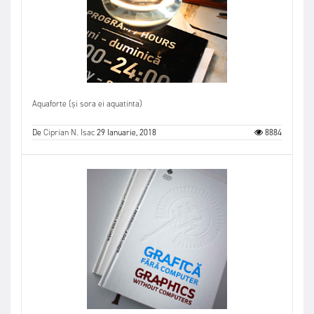
Aquaforte (și sora ei aquatinta)
De
Ciprian N. Isac
29 Ianuarie, 2018
8884