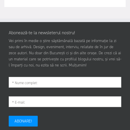
Abonează-te la newsleterul nostru!
Vei primi în medie o știre săptămânală bazată pe informație la zi
sau de arhivă. Design, eveniment, interviu, relatate de în jur de
zece autori. Nu doar din București ci și din alte orașe. De crezi că ai
un material care se potrivește cu profilul blogului nostru, și vrei să-
l împarți cu noi, nu ezita să ne scrii. Mulțumim!
ABONARE!