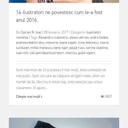
14 ilustratori ne povestesc cum le-a fost
anul 2016.
De
Ciprian N. Isac
|
28 Ianuarie, 2017
|
Categorie:
ilustratori
românia
|
Tags:
Alexandru ciubotariu
,
alexia udriste
,
andra badea
,
andreea dobrin dinu
,
meserie
,
ioana sopov
,
irina dobrescu
,
maria
surducan
,
mihai manescu
,
oana ispir
,
paula rusu
,
sorina vazelina
,
tuan nini
,
vali petrideanilustratori
,
interviu
,
guild report
,
Sunt mai mult de 10 și puteau fi mai mulți. Asta contează cel
mai puțin. Sunt cei care au răspuns strigării mele, dintr-un
număr de 24. Deci nu e vreun top, vreo selecție sau vreun
clasament. Ei aparț...
8807
Citește mai mult