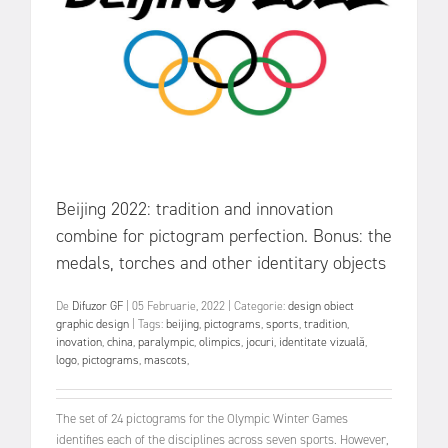
Beijing 2022: tradition and innovation
combine for pictogram perfection. Bonus: the
medals, torches and other identitary objects
De
Difuzor GF
|
05 Februarie, 2022
|
Categorie:
design obiect
graphic design
|
Tags:
beijing
,
pictograms
,
sports
,
tradition
,
inovation
,
china
,
paralympic
,
olimpics
,
jocuri
,
identitate vizuală
,
logo
,
pictograms
,
mascots
,
The set of 24 pictograms for the Olympic Winter Games
identifies each of the disciplines across seven sports. However,