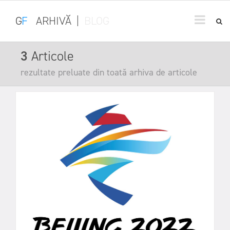
G
F
ARHIVĂ
|
BLOG
3
Articole
rezultate preluate din toată arhiva de articole