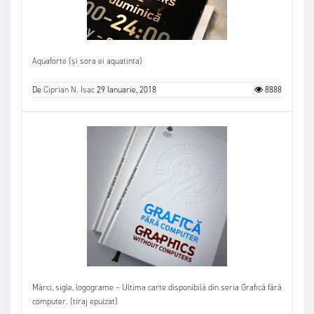
Aquaforte (și sora ei aquatinta)
De
Ciprian N. Isac
29 Ianuarie, 2018
8888
Mărci, sigle, logograme – Ultima carte disponibilă din seria Grafică fără
computer. (tiraj epuizat)