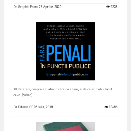
De
Graphic Front
23 Aprilie, 2020
5238
10 Cetățeni, despre situația în care ne aflăm, și de ce ar trebui făcut
ceva. (Video)
De
Difuzor GF
05 Iulie, 2018
13686