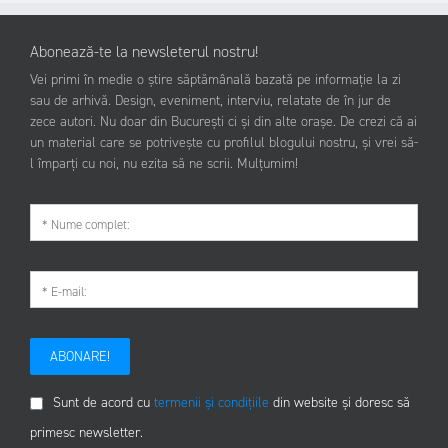
Abonează-te la newsleterul nostru!
Vei primi în medie o știre săptămânală bazată pe informație la zi
sau de arhivă. Design, eveniment, interviu, relatate de în jur de
zece autori. Nu doar din București ci și din alte orașe. De crezi că ai
un material care se potrivește cu profilul blogului nostru, și vrei să-
l împarți cu noi, nu ezita să ne scrii. Mulțumim!
ABONARE!
Sunt de acord cu
termenii și condițiile
din website și doresc să
primesc newsletter.