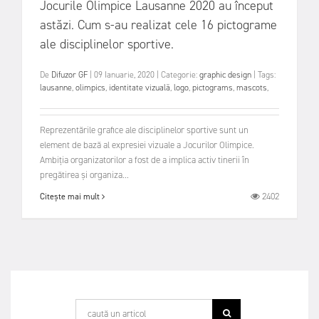
Jocurile Olimpice Lausanne 2020 au început
astăzi. Cum s-au realizat cele 16 pictograme
ale disciplinelor sportive.
De
Difuzor GF
|
09 Ianuarie, 2020
|
Categorie:
graphic design
|
Tags:
lausanne
,
olimpics
,
identitate vizuală
,
logo
,
pictograms
,
mascots
,
Reprezentările grafice ale disciplinelor sportive sunt un
element de bază al expresiei vizuale a Jocurilor Olimpice.
Ambiția organizatorilor a fost de a implica activ tinerii în
pregătirea și organiza...
2402
Citește mai mult