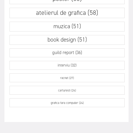
atelierul de grafica (58)
muzica (51)
book design (51)
guild report (36)
interviu (32)
racnet (27)
carturesti (24)
grafica fara computer (24)