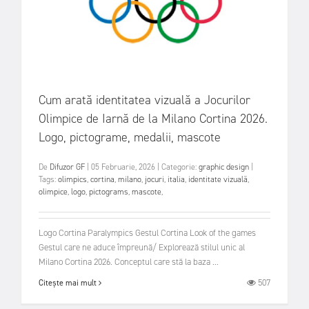
Cum arată identitatea vizuală a Jocurilor
Olimpice de Iarnă de la Milano Cortina 2026.
Logo, pictograme, medalii, mascote
De
Difuzor GF
|
05 Februarie, 2026
|
Categorie:
graphic design
|
Tags:
olimpics
,
cortina
,
milano
,
jocuri
,
italia
,
identitate vizuală
,
olimpice
,
logo
,
pictograms
,
mascote
,
Logo Cortina Paralympics Gestul Cortina Look of the games
Gestul care ne aduce împreună/ Explorează stilul unic al
Milano Cortina 2026. Conceptul care stă la baza ...
507
Citește mai mult