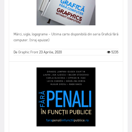
Mărci, sigle, logograme – Ultima carte disponibilă din seria Grafică fără
computer. (tiraj epuizat)
De
Graphic Front
23 Aprilie, 2020
5235