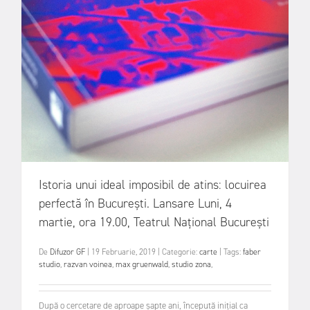
Istoria unui ideal imposibil de atins: locuirea
perfectă în București. Lansare Luni, 4
martie, ora 19.00, Teatrul Național București
De
Difuzor GF
|
19 Februarie, 2019
|
Categorie:
carte
|
Tags:
faber
studio
,
razvan voinea
,
max gruenwald
,
studio zona
,
După o cercetare de aproape șapte ani, începută inițial ca