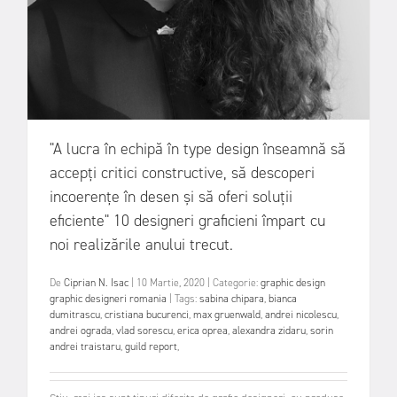
"A lucra în echipă în type design înseamnă să
accepți critici constructive, să descoperi
incoerențe în desen și să oferi soluții
eficiente" 10 designeri graficieni împart cu
noi realizările anului trecut.
De
Ciprian N. Isac
|
10 Martie, 2020
|
Categorie:
graphic design
graphic designeri romania
|
Tags:
sabina chipara
,
bianca
dumitrascu
,
cristiana bucurenci
,
max gruenwald
,
andrei nicolescu
,
andrei ograda
,
vlad sorescu
,
erica oprea
,
alexandra zidaru
,
sorin
andrei traistaru
,
guild report
,