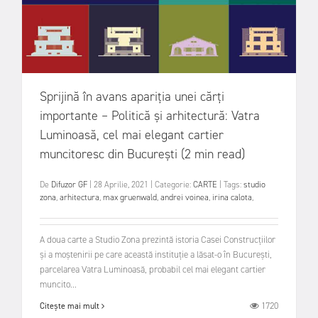
Sprijină în avans apariția unei cărți
importante – Politică și arhitectură: Vatra
Luminoasă, cel mai elegant cartier
muncitoresc din București (2 min read)
De
Difuzor GF
|
28 Aprilie, 2021
|
Categorie:
CARTE
|
Tags:
studio
zona
,
arhitectura
,
max gruenwald
,
andrei voinea
,
irina calota
,
A doua carte a Studio Zona prezintă istoria Casei Construcțiilor
și a moștenirii pe care această instituție a lăsat-o în București,
parcelarea Vatra Luminoasă, probabil cel mai elegant cartier
muncito...
1720
Citește mai mult