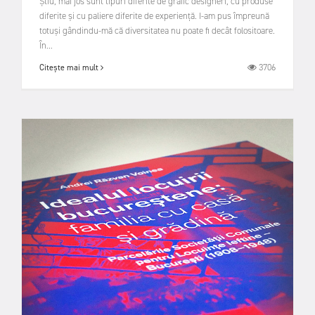
Știu, mai jos sunt tipuri diferite de grafic designeri, cu produse
diferite și cu paliere diferite de experiență. I-am pus împreună
totuși gândindu-mă că diversitatea nu poate fi decât folositoare.
În...
3706
Citește mai mult