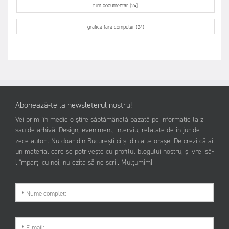
film documentar (24)
grafica fara computer (24)
Abonează-te la newsleterul nostru!
Vei primi în medie o știre săptămânală bazată pe informație la zi
sau de arhivă. Design, eveniment, interviu, relatate de în jur de
zece autori. Nu doar din București ci și din alte orașe. De crezi că ai
un material care se potrivește cu profilul blogului nostru, și vrei să-
l împarți cu noi, nu ezita să ne scrii. Mulțumim!