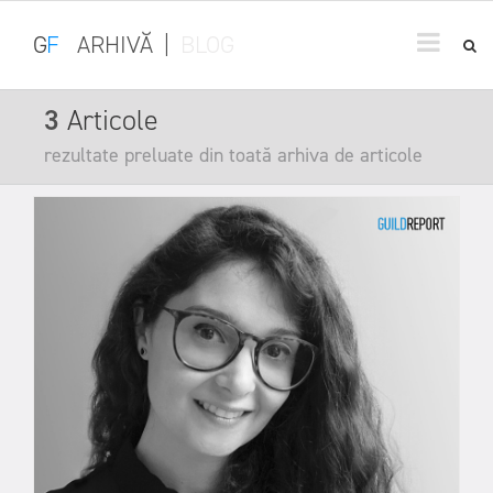
G
F
ARHIVĂ
|
BLOG
3
Articole
rezultate preluate din toată arhiva de articole