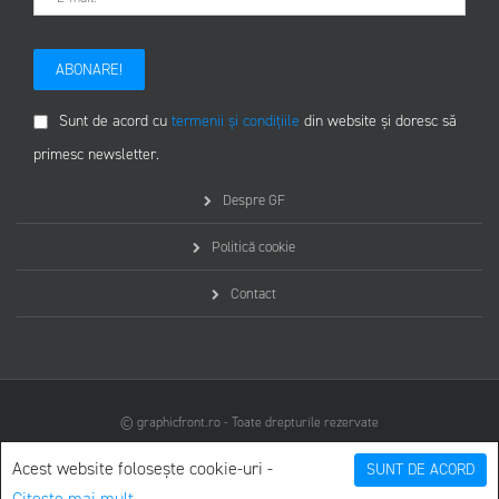
ABONARE!
Sunt de acord cu
termenii și condițiile
din website și doresc să
primesc newsletter.
Despre GF
Politică cookie
Contact
© graphicfront.ro - Toate drepturile rezervate
Acest website folosește cookie-uri -
SUNT DE ACORD
Citește mai mult