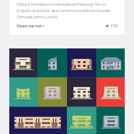
hobby și încheiată la Universitatea de Pittsburgh într-un
program de doctorat, apare prima cartea dedicată Societății
Comunale pentru Locuinț...
3158
Citește mai mult