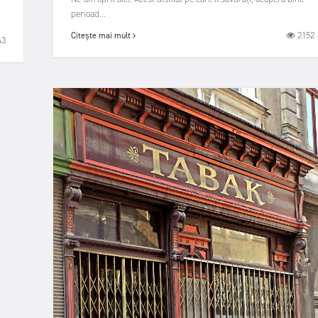
perioad...
2152
Citește mai mult
43