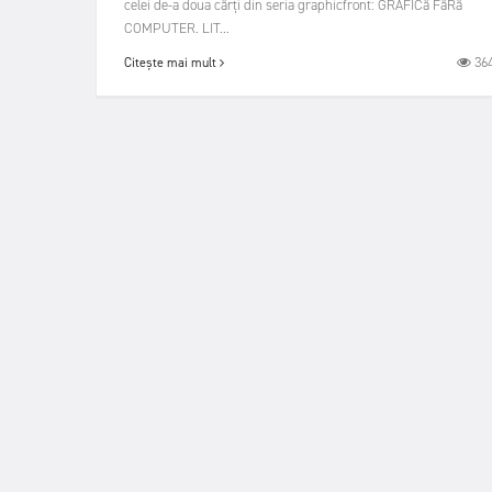
celei de-a doua cărți din seria graphicfront: GRAFICă FăRă
COMPUTER. LIT...
36
Citește mai mult