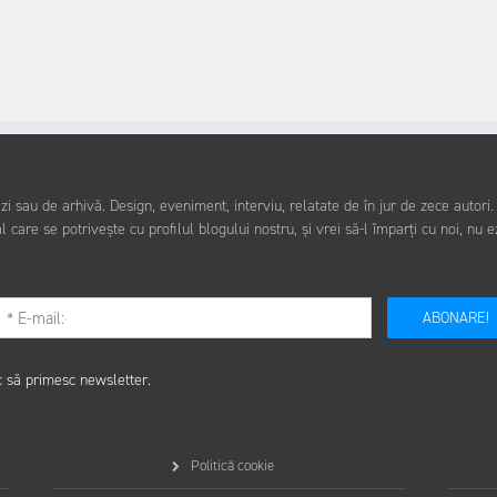
i sau de arhivă. Design, eveniment, interviu, relatate de în jur de zece autori
l care se potrivește cu profilul blogului nostru, și vrei să-l împarți cu noi, nu e
ABONARE!
c să primesc newsletter.
Politică cookie