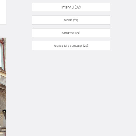
interviu (32)
racnet (27)
carturesti (24)
grafica fara computer (24)