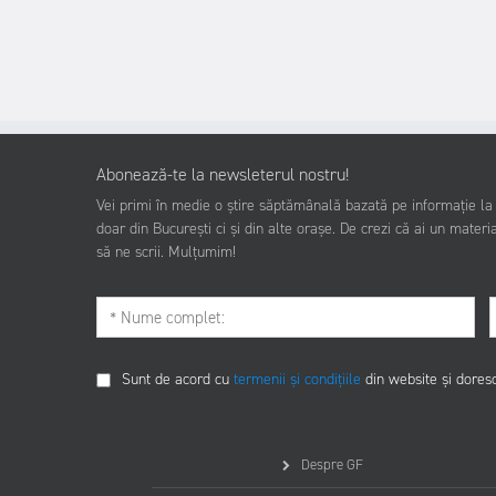
Abonează-te la newsleterul nostru!
Vei primi în medie o știre săptămânală bazată pe informație la z
doar din București ci și din alte orașe. De crezi că ai un materia
să ne scrii. Mulțumim!
Sunt de acord cu
termenii și condițiile
din website și dores
Despre GF