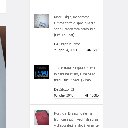
Mărci, sigle, logograme –
Ultima carte disponibilă din
seria Grafică fără computer.
(tiraj epuizat)
De
Graphic Front
23 Aprilie, 2020
5237
10 Cetățeni, despre situația
în care ne aflăm, și de ce ar
trebui făcut ceva. (Video)
De
Difuzor GF
05 Iulie, 2018
13685
Porți din Brașov. Cele mai
frumoase porți vechi din oraș
– disponibilă în două variante