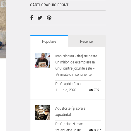
CĂRȚI GRAPHIC FRONT
Populare
Recente
Ioan Nicolau - tiraj de peste
un milion de exemplare la
unul dintre jocurile sale –
Animale din continente.
De
Graphic Front
11 Iunie, 2020
7091
Aquaforte (și sora ei
aquatinta)
De
Ciprian N. Isac
29 Ianuarie, 2018
8887