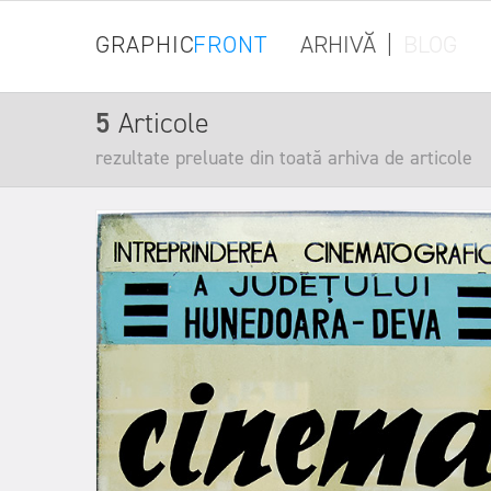
GRAPHIC
FRONT
ARHIVĂ
|
BLOG
5
Articole
rezultate preluate din toată arhiva de articole