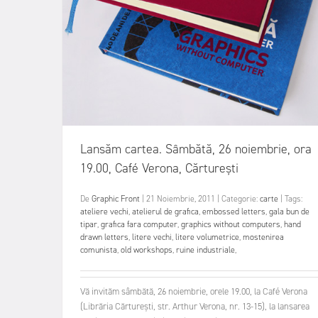
Lansăm cartea. Sâmbătă, 26 noiembrie, ora
19.00, Café Verona, Cărturești
De
Graphic Front
|
21 Noiembrie, 2011
|
Categorie:
carte
|
Tags:
ateliere vechi
,
atelierul de grafica
,
embossed letters
,
gala bun de
tipar
,
grafica fara computer
,
graphics without computers
,
hand
drawn letters
,
litere vechi
,
litere volumetrice
,
mostenirea
comunista
,
old workshops
,
ruine industriale
,
Vă invităm sâmbătă, 26 noiembrie, orele 19.00, la Café Verona
(Librăria Cărturești, str. Arthur Verona, nr. 13-15), la lansarea