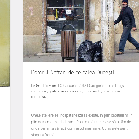
Domnul Naftan, de pe calea Dudești
De
Graphic Front
|
30 Ianuarie, 2016
|
Categorie:
litere
|
Tags:
comunism
,
grafica fara computer
,
litere vechi
,
mostenirea
comunista
,
Unele ateliere se încăpățânează să existe, în plin capitalism, în
plin demers de globalizare. Doar ca să nu ne lase să uităm de
unde venim și să facă contrastul mai mare. Cumva ele sunt
singura formă ...