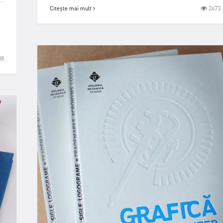
2473
Citește mai mult
88