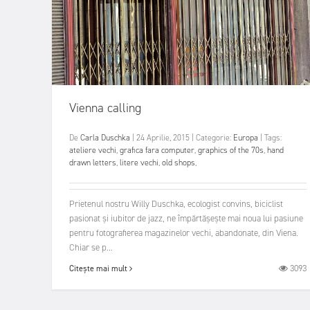
Vienna calling
De
Carla Duschka
|
24 Aprilie, 2015
|
Categorie:
Europa
|
Tags:
ateliere vechi
,
grafica fara computer
,
graphics of the 70s
,
hand
drawn letters
,
litere vechi
,
old shops
,
Prietenul nostru Willy Duschka, ecologist convins, biciclist
pasionat și iubitor de jazz, ne împărtășește mai noua lui pasiune
pentru fotografierea magazinelor vechi, abandonate, din Viena.
Chiar se p...
3093
Citește mai mult