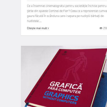
Ce a însemnat cinematograful pentru societăţile închise pentru
ţările din spatele Cortinei de Fier? Ceea ce a reprezentat cumva
gaura făcută în scândura care-i separa pe nudiştii bărbaţi de
nudistele ...
25
Citește mai mult