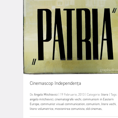
Cinemascop Independenţa
De
Angelo Mitchievici
|
19 Februarie, 2013
|
Categorie:
litere
|
Tags:
angelo mitchievici
,
cinematografe vechi
,
communism in Eastern
Europe
,
communist visual communication
,
comunism
,
litere vechi
,
litere volumetrice
,
mostenirea comunista
,
old cinemas
,