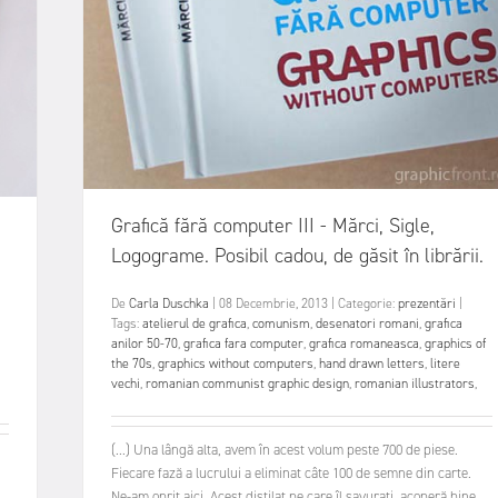
Grafică fără computer III - Mărci, Sigle,
Logograme. Posibil cadou, de găsit în librării.
De
Carla Duschka
|
08 Decembrie, 2013
|
Categorie:
prezentări
|
Tags:
atelierul de grafica
,
comunism
,
desenatori romani
,
grafica
anilor 50-70
,
grafica fara computer
,
grafica romaneasca
,
graphics of
the 70s
,
graphics without computers
,
hand drawn letters
,
litere
vechi
,
romanian communist graphic design
,
romanian illustrators
,
(...) Una lângă alta, avem în acest volum peste 700 de piese.
Fiecare fază a lucrului a eliminat câte 100 de semne din carte.
Ne-am oprit aici. Acest distilat pe care îl savurați, acoperă bine