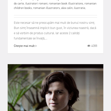
de carte
,
ilustratori romani
,
romanian book illustrations
,
romanian
children books
,
romanian illustrators
,
alex calin
,
ilustratie
,
Este necesar să ne preocupăm mai mult de bunul nostru simț.
Bun simț înseamnă implicit bun gust, în viziunea noastră, dacă
e să vorbim de produs cultural. Iar aceste 2 calități
fundamentale se învață,...
4088
Citește mai mult