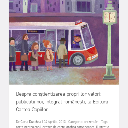
Despre conștientizarea propriilor valori:
publicații noi, integral românești, la Editura
Cartea Copiilor
De
Carla Duschka
|
04 Aprilie, 2013
|
Categorie:
prezentări
|
Tags:
carte pentru copii
,
grafica de carte
,
grafica romaneasca
,
ilustratie