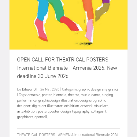
OPEN CALL FOR THEATRICAL POSTERS
International Biennale - Armenia 2026. New
deadline 30 June 2026
De
Difuzor GF
|
26 Mai, 2026
|
Categorie:
graphic design
afiș
grafică
|
Tags:
armenia
,
poster
,
biennale
,
theatre
,
music
,
dance
,
singing
,
performance
,
graphicdesign
,
illustration
,
designer
,
graphic
designer
,
digitalart illustrator
,
exhibition
,
artwork
,
visualart
,
artexhibition
,
poster
,
poster design
,
typography
,
collageart
,
graphicart
,
opencall
,
THEATRICAL POSTERS - ARMENIA International Biennale 2026