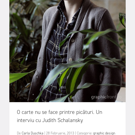
O carte nu se face printre picături. Un
interviu cu Judith Schalansky
De
Carla Duschka
|
28 Februarie, 2013
|
Categorie:
graphic design