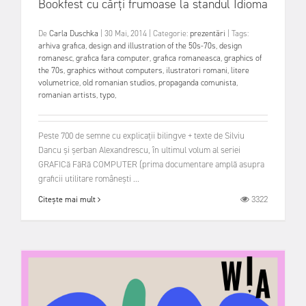
Bookfest cu cărți frumoase la standul Idioma
De
Carla Duschka
|
30 Mai, 2014
|
Categorie:
prezentări
|
Tags:
arhiva grafica
,
design and illustration of the 50s-70s
,
design
romanesc
,
grafica fara computer
,
grafica romaneasca
,
graphics of
the 70s
,
graphics without computers
,
ilustratori romani
,
litere
volumetrice
,
old romanian studios
,
propaganda comunista
,
romanian artists
,
typo
,
Peste 700 de semne cu explicații bilingve + texte de Silviu
Dancu și șerban Alexandrescu, în ultimul volum al seriei
GRAFICă FăRă COMPUTER (prima documentare amplă asupra
graficii utilitare românești ...
3322
Citește mai mult