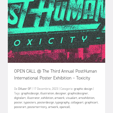
OPEN CALL @ The Third Annual PostHuman
International Poster Exhibition – Toxicity
De
Difuzor GF
|
17 Decembrie, 2023
|
Categorie:
graphic design
|
Tags:
graphicdesign
,
illustration
,
designer
,
graphicdesigner
,
digitalart
,
illustrator
,
exhibition
,
artwork
,
visualart
,
artexhibition
,
poster
,
typosters
,
posterdesign
,
typography
,
collageart
,
graphicart
,
posterart
,
posterterritory
,
artwork
,
opencall
,