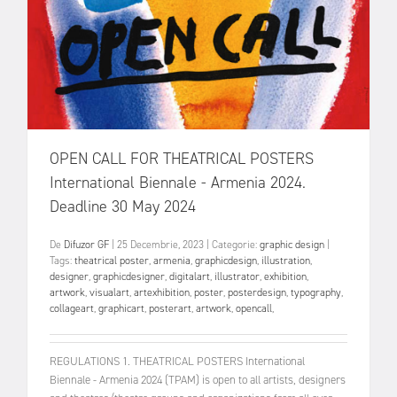
OPEN CALL FOR THEATRICAL POSTERS
International Biennale - Armenia 2024.
Deadline 30 May 2024
De
Difuzor GF
|
25 Decembrie, 2023
|
Categorie:
graphic design
|
Tags:
theatrical poster
,
armenia
,
graphicdesign
,
illustration
,
designer
,
graphicdesigner
,
digitalart
,
illustrator
,
exhibition
,
artwork
,
visualart
,
artexhibition
,
poster
,
posterdesign
,
typography
,
collageart
,
graphicart
,
posterart
,
artwork
,
opencall
,
REGULATIONS 1. THEATRICAL POSTERS International
Biennale - Armenia 2024 (TPAM) is open to all artists, designers