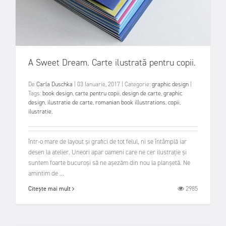
A Sweet Dream. Carte ilustrată pentru copii.
De
Carla Duschka
|
03 Ianuarie, 2017
|
Categorie:
graphic design
|
Tags:
book design
,
carte pentru copii
,
design de carte
,
graphic
design
,
ilustratie de carte
,
romanian book illustrations
,
copii
,
ilustratie
,
într-o mare de layout și grafici de tot felul, ni se întâmplă iar
desen la atelier. Uneori apar oameni care ne cer ilustrație și
suntem foarte bucuroși să ne așezăm din nou la planșetă. Ne
amintim de ...
2985
Citește mai mult