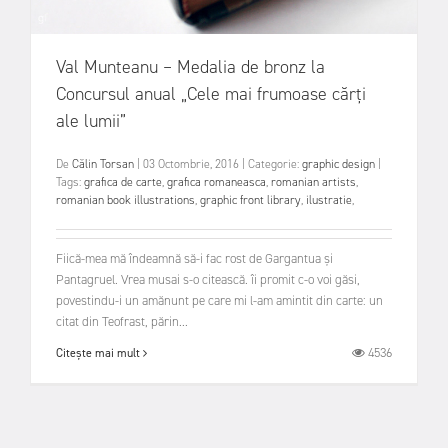
Val Munteanu – Medalia de bronz la
Concursul anual „Cele mai frumoase cărți
ale lumii”
De
Călin Torsan
|
03 Octombrie, 2016
|
Categorie:
graphic design
|
Tags:
grafica de carte
,
grafica romaneasca
,
romanian artists
,
romanian book illustrations
,
graphic front library
,
ilustratie
,
Fiică-mea mă îndeamnă să-i fac rost de Gargantua și
Pantagruel. Vrea musai s-o citească. îi promit c-o voi găsi,
povestindu-i un amănunt pe care mi l-am amintit din carte: un
citat din Teofrast, părin...
4536
Citește mai mult