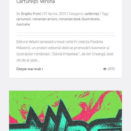
Cărturești Verona
De
Graphic Front
|
07 Aprilie, 2015
|
Categorie:
conferințe
|
Tags:
carturesti
,
romanian artists
,
romanian book illustrations
,
ilustratie
,
Editura Vellant lansează o nouă carte în colecția Pasărea
Măiastră, un proiect editorial dedicat promovării basmelor și
ilustrațiilor românești. "Dănilă Prepeleac", de Ion Creangă, este
cel de-al șase...
2870
Citește mai mult