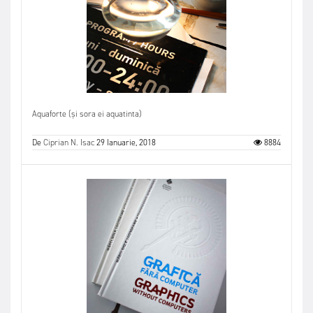
Aquaforte (și sora ei aquatinta)
De
Ciprian N. Isac
29 Ianuarie, 2018
8884