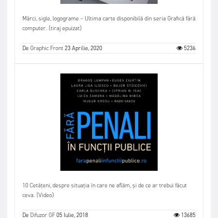
Mărci, sigle, logograme – Ultima carte disponibilă din seria Grafică fără
computer. (tiraj epuizat)
De
Graphic Front
23 Aprilie, 2020
5236
10 Cetățeni, despre situația în care ne aflăm, și de ce ar trebui făcut
ceva. (Video)
De
Difuzor GF
05 Iulie, 2018
13685