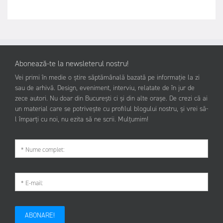
Abonează-te la newsleterul nostru!
Vei primi în medie o știre săptămânală bazată pe informație la zi
sau de arhivă. Design, eveniment, interviu, relatate de în jur de
zece autori. Nu doar din București ci și din alte orașe. De crezi că ai
un material care se potrivește cu profilul blogului nostru, și vrei să-
l împarți cu noi, nu ezita să ne scrii. Mulțumim!
ABONARE!