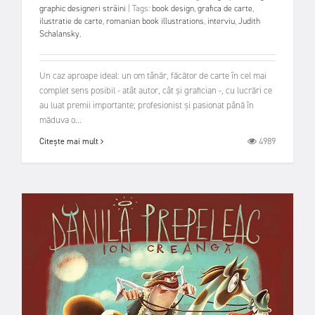
graphic designeri străini
|
Tags:
book design
,
grafica de carte
,
ilustratie de carte
,
romanian book illustrations
,
interviu
,
Judith
Schalansky
,
Un caz aproape ideal: un om tânăr, făcător de carte în cel mai
complet sens posibil - atât autor, cât și grafician -, cu lucrări ce
au luat premii importante; profesionist și pasionat până în
măduva o...
4989
Citește mai mult