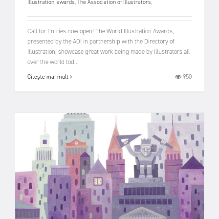
Illustration
,
awards
,
The Association of Illustrators
,
Call for Entries now open! The World Illustration Awards,
presented by the AOI in partnership with the Directory of
Illustration, showcase great work being made by illustrators all
over the world tod...
950
Citește mai mult