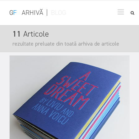
G
F
ARHIVĂ
|
BLOG
11
Articole
rezultate preluate din toată arhiva de articole