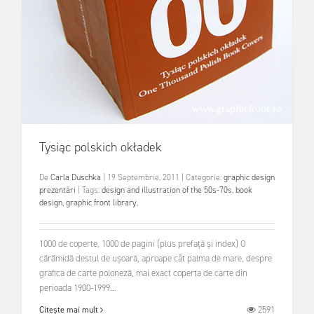
Tysiąc polskich okładek
De
Carla Duschka
|
19 Septembrie, 2011
|
Categorie:
graphic design
prezentări
|
Tags:
design and illustration of the 50s-70s
,
book
design
,
graphic front library
,
1000 de coperte, 1000 de pagini (plus prefață și index) O
cărămidă destul de ușoară, aproape cât palma de mare, despre
grafica de carte poloneză, mai exact coperta de carte din
perioada 1900-1999...
2591
Citește mai mult