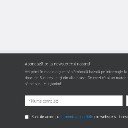
Abonează-te la newsleterul nostru!
Vei primi în medie o știre săptămânală bazată pe informație la z
doar din București ci și din alte orașe. De crezi că ai un materia
să ne scrii. Mulțumim!
Sunt de acord cu
termenii și condițiile
din website și dores