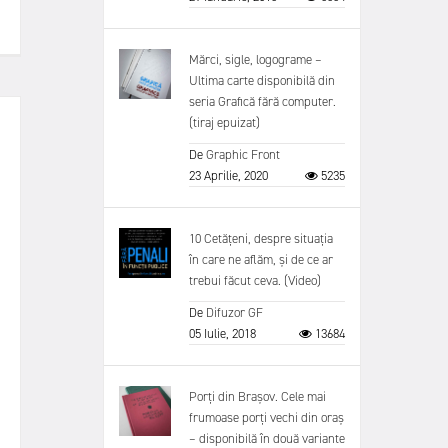
Mărci, sigle, logograme –
Ultima carte disponibilă din
seria Grafică fără computer.
(tiraj epuizat)
De
Graphic Front
23 Aprilie, 2020
5235
10 Cetățeni, despre situația
în care ne aflăm, și de ce ar
trebui făcut ceva. (Video)
De
Difuzor GF
05 Iulie, 2018
13684
Porți din Brașov. Cele mai
frumoase porți vechi din oraș
– disponibilă în două variante