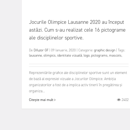
Jocurile Olimpice Lausanne 2020 au început
astăzi. Cum s-au realizat cele 16 pictograme
ale disciplinelor sportive.
De
Difuzor GF
|
09 Ianuarie, 2020
|
Categorie:
graphic design
|
Tags:
lausanne
,
olimpics
,
identitate vizuală
,
logo
,
pictograms
,
mascots
,
Reprezentările grafice ale disciplinelor sportive sunt un element
de bază al expresiei vizuale a Jocurilor Olimpice. Ambiția
organizatorilor a fost de a implica activ tinerii în pregătirea și
organiza...
2402
Citește mai mult