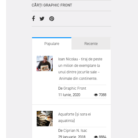
CĂRȚI GRAPHIC FRONT
Populare
Recente
Ioan Nicolau - tiraj de peste
un milion de exemplare la
unul dintre jocurile sale –
Animale din continente.
De
Graphic Front
11 Iunie, 2020
7088
Aquaforte (și sora ei
aquatinta)
De
Ciprian N. Isac
29 Ianuarie, 2018
8884