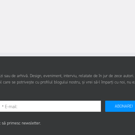
i sau de arhivă. Design, eveniment, interviu, relatate de în jur de zece autori
l care se potrivește cu profilul blogului nostru, și vrei să-l împarți cu noi, nu e
ABONARE!
c să primesc newsletter.