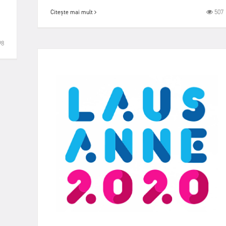
507
Citește mai mult
98