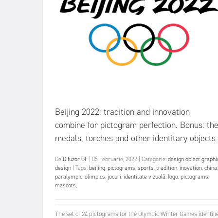
Beijing 2022: tradition and innovation
combine for pictogram perfection. Bonus: th
medals, torches and other identitary objects
De
Difuzor GF
|
05 Februarie, 2022
|
Categorie:
design obiect
graphi
design
|
Tags:
beijing
,
pictograms
,
sports
,
tradition
,
inovation
,
china
,
paralympic
,
olimpics
,
jocuri
,
identitate vizuală
,
logo
,
pictograms
,
mascots
,
The set of 24 pictograms for the Olympic Winter Games identifi