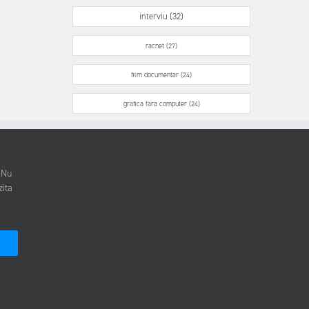
interviu (32)
racnet (27)
film documentar (24)
grafica fara computer (24)
. Nu
zita