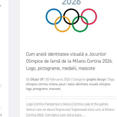
Cum arată identitatea vizuală a Jocurilor
Olimpice de Iarnă de la Milano Cortina 2026.
e
Logo, pictograme, medalii, mascote
De
Difuzor GF
|
05 Februarie, 2026
|
Categorie:
graphic design
|
Tags:
olimpics
,
cortina
,
milano
,
jocuri
,
italia
,
identitate vizuală
,
olimpice
,
c
logo
,
pictograms
,
mascote
,
Logo Cortina Paralympics Gestul Cortina Look of the games
Gestul care ne aduce împreună/ Explorează stilul unic al Milano
es
Cortina 2026. Conceptul care stă la baza ...