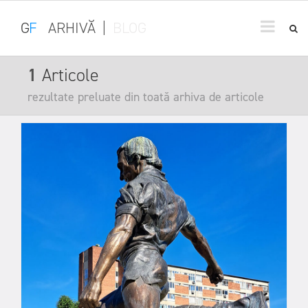
G
F
ARHIVĂ
|
BLOG
1
Articole
rezultate preluate din toată arhiva de articole