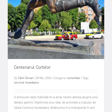
Centenarul Corbilor
De
Călin Torsan
|
28 Mai, 2026
|
Categorie:
remember
|
Tags:
corvinul
,
hunedoara
,
O emisiune radio matinală mi-a atras recent atenția asupra unui
detaliu sportiv: împlinirea unui veac de activitate a clubului de
fotbal Corvinul Hunedoara. Amănuntul m-a transportat în anii