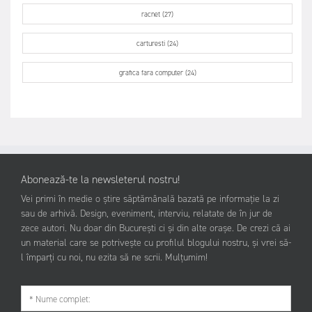
racnet (27)
carturesti (24)
grafica fara computer (24)
Abonează-te la newsleterul nostru!
Vei primi în medie o știre săptămânală bazată pe informație la zi
sau de arhivă. Design, eveniment, interviu, relatate de în jur de
zece autori. Nu doar din București ci și din alte orașe. De crezi că ai
un material care se potrivește cu profilul blogului nostru, și vrei să-
l împarți cu noi, nu ezita să ne scrii. Mulțumim!