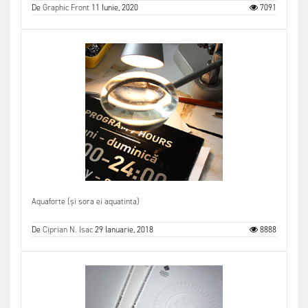
De
Graphic Front
11 Iunie, 2020
7091
Aquaforte (și sora ei aquatinta)
De
Ciprian N. Isac
29 Ianuarie, 2018
8888