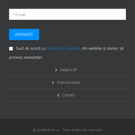
ABONARE!
Sunt de acord cu
termenii și condițiile
din website și doresc să
primesc newsletter.
Despre GF
Politică cookie
Contact
© graphicfront.ro - Toate drepturile rezervate