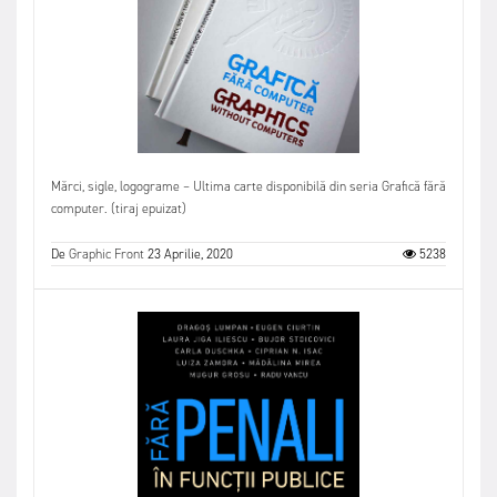
Mărci, sigle, logograme – Ultima carte disponibilă din seria Grafică fără
computer. (tiraj epuizat)
De
Graphic Front
23 Aprilie, 2020
5238