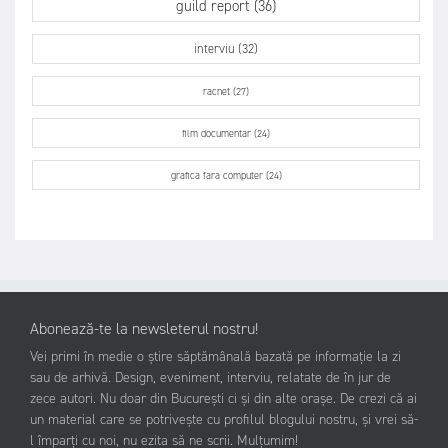
guild report (36)
interviu (32)
racnet (27)
film documentar (24)
grafica fara computer (24)
Abonează-te la newsleterul nostru!
Vei primi în medie o știre săptămânală bazată pe informație la zi
sau de arhivă. Design, eveniment, interviu, relatate de în jur de
zece autori. Nu doar din București ci și din alte orașe. De crezi că ai
un material care se potrivește cu profilul blogului nostru, și vrei să-
l împarți cu noi, nu ezita să ne scrii. Mulțumim!