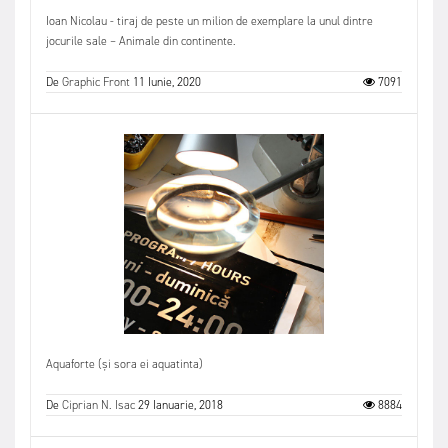
Ioan Nicolau - tiraj de peste un milion de exemplare la unul dintre
jocurile sale – Animale din continente.
De
Graphic Front
11 Iunie, 2020
7091
Aquaforte (și sora ei aquatinta)
De
Ciprian N. Isac
29 Ianuarie, 2018
8884