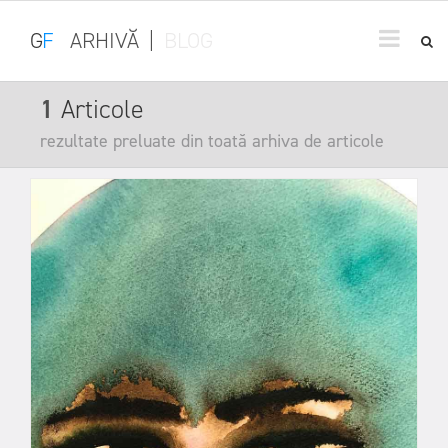
G
F
ARHIVĂ
|
BLOG
1
Articole
rezultate preluate din toată arhiva de articole