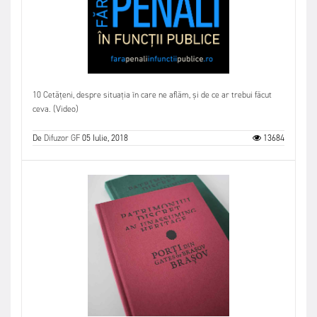
10 Cetățeni, despre situația în care ne aflăm, și de ce ar trebui făcut
ceva. (Video)
De
Difuzor GF
05 Iulie, 2018
13684