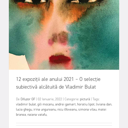
12 expoziții ale anului 2021 – O selecție
subiectivă alcătuită de Vladimir Bulat
De
Difuzor GF
|
02 Ianuarie, 2022
|
Categorie:
pictură
|
Tags:
vladimir bulat
,
gili mocanu
,
andrei gamart
,
horatiu lipot
,
liviana dan
,
lucia ghegu
,
irina ungureanu
,
nicu ilfoveanu
,
simona vilau
,
matei
branea
,
naiana vatafu
,