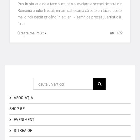
Pus în situația de a face succint o survolare a scenei de artă din
România anului trecut, mi-am dat seama că este un lucru poate
mai dificil decât oricând în alți ani – semn că procesul artistic a
fos...
1492
Citește mai mult
ASOCIAȚIA
SHOP GF
EVENIMENT
ȘTIREA GF