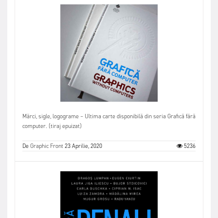
Mărci, sigle, logograme – Ultima carte disponibilă din seria Grafică fără
computer. (tiraj epuizat)
De
Graphic Front
23 Aprilie, 2020
5236