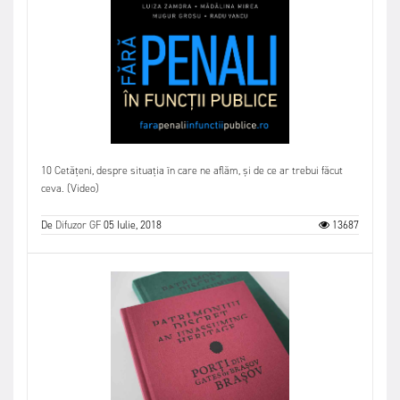
10 Cetățeni, despre situația în care ne aflăm, și de ce ar trebui făcut
ceva. (Video)
De
Difuzor GF
05 Iulie, 2018
13687