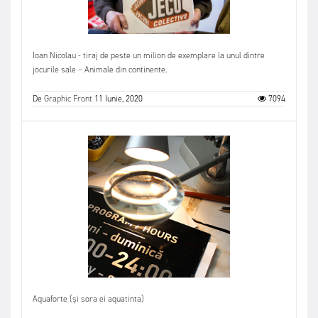
Ioan Nicolau - tiraj de peste un milion de exemplare la unul dintre
jocurile sale – Animale din continente.
De
Graphic Front
11 Iunie, 2020
7094
Aquaforte (și sora ei aquatinta)