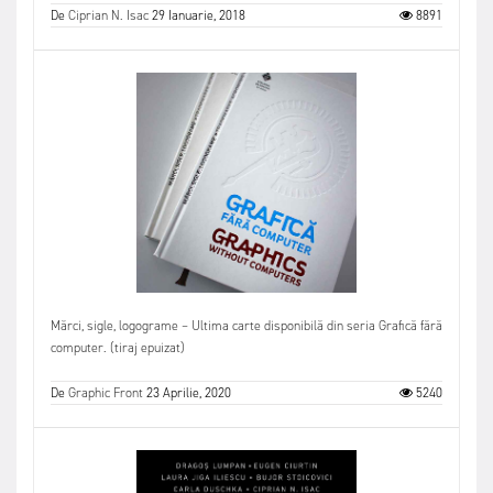
De
Ciprian N. Isac
29 Ianuarie, 2018
8891
Mărci, sigle, logograme – Ultima carte disponibilă din seria Grafică fără
computer. (tiraj epuizat)
De
Graphic Front
23 Aprilie, 2020
5240