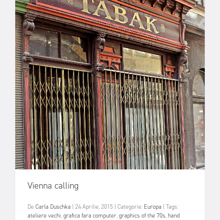
Vienna calling
De
Carla Duschka
|
24 Aprilie, 2015
|
Categorie:
Europa
|
Tags:
ateliere vechi
,
grafica fara computer
,
graphics of the 70s
,
hand