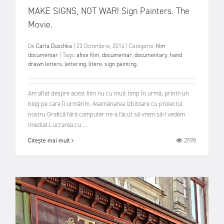
MAKE SIGNS, NOT WAR! Sign Painters. The
Movie.
De
Carla Duschka
|
23 Octombrie, 2014
|
Categorie:
film
documentar
|
Tags:
afise film
,
documentar
,
documentary
,
hand
drawn letters
,
lettering
,
litere
,
sign painting
,
Am aflat despre acest film nu cu mult timp în urmă, printr-un
blog pe care îl urmărim. Asemănarea izbitoare cu proiectul
nostru Grafică fără computer ne-a făcut să vrem să-l vedem
imediat.Lucrarea cu ...
2598
Citește mai mult