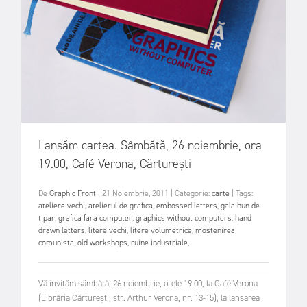
Lansăm cartea. Sâmbătă, 26 noiembrie, ora
19.00, Café Verona, Cărturești
De
Graphic Front
|
21 Noiembrie, 2011
|
Categorie:
carte
|
Tags:
ateliere vechi
,
atelierul de grafica
,
embossed letters
,
gala bun de
tipar
,
grafica fara computer
,
graphics without computers
,
hand
drawn letters
,
litere vechi
,
litere volumetrice
,
mostenirea
comunista
,
old workshops
,
ruine industriale
,
Vă invităm sâmbătă, 26 noiembrie, orele 19.00, la Café Verona
(Librăria Cărturești, str. Arthur Verona, nr. 13-15), la lansarea