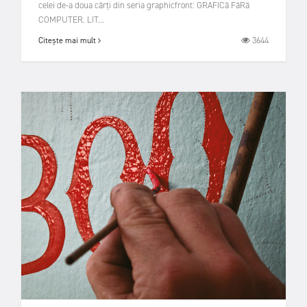
celei de-a doua cărți din seria graphicfront: GRAFICă FăRă
COMPUTER. LIT...
3644
Citește mai mult