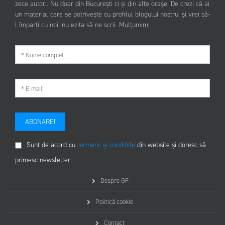
zece autori. Nu doar din București ci și din alte orașe. De crezi că ai
un material care se potrivește cu profilul blogului nostru, și vrei să-
l împarți cu noi, nu ezita să ne scrii. Mulțumim!
ABONARE!
Sunt de acord cu
termenii și condițiile
din website și doresc să
primesc newsletter.
Despre GF
Politică cookie
Contact