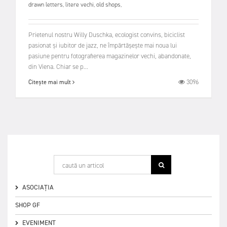
drawn letters
,
litere vechi
,
old shops
,
Prietenul nostru Willy Duschka, ecologist convins, biciclist
pasionat și iubitor de jazz, ne împărtășește mai noua lui
pasiune pentru fotografierea magazinelor vechi, abandonate,
din Viena. Chiar se p...
3096
Citește mai mult
ASOCIAȚIA
SHOP GF
EVENIMENT