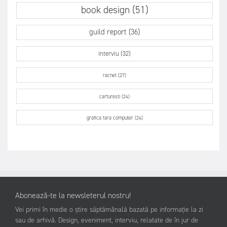
book design (51)
guild report (36)
interviu (32)
racnet (27)
carturesti (24)
grafica fara computer (24)
Abonează-te la newsleterul nostru!
Vei primi în medie o știre săptămânală bazată pe informație la zi
sau de arhivă. Design, eveniment, interviu, relatate de în jur de