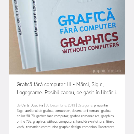
Grafică fără computer III - Mărci, Sigle,
Logograme. Posibil cadou, de găsit în librării.
De
Carla Duschka
|
08 Decembrie, 2013
|
Categorie:
prezentări
|
Tags:
atelierul de grafica
,
comunism
,
desenatori romani
,
grafica
anilor 50-70
,
grafica fara computer
,
grafica romaneasca
,
graphics
of the 70s
,
graphics without computers
,
hand drawn letters
,
litere
vechi
,
romanian communist graphic design
,
romanian illustrators
,