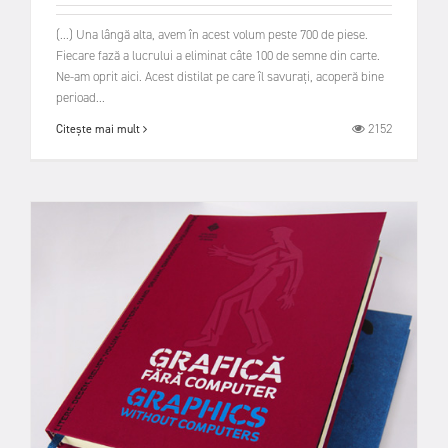
(...) Una lângă alta, avem în acest volum peste 700 de piese.
Fiecare fază a lucrului a eliminat câte 100 de semne din carte.
Ne-am oprit aici. Acest distilat pe care îl savurați, acoperă bine
perioad...
2152
Citește mai mult