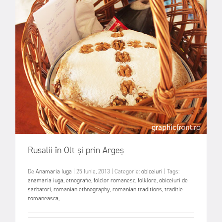
Rusalii în Olt și prin Argeș
De
Anamaria Iuga
|
25 Iunie, 2013
|
Categorie:
obiceiuri
|
Tags:
anamaria iuga
,
etnografie
,
folclor romanesc
,
folklore
,
obiceiuri de
sarbatori
,
romanian ethnography
,
romanian traditions
,
traditie
romaneasca
,