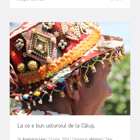
La ce e bun usturoiul de la Căluş.
De
Anamaria Iuga
|
13 Iunie, 2014
|
Categorie:
obiceiuri
|
Tags: