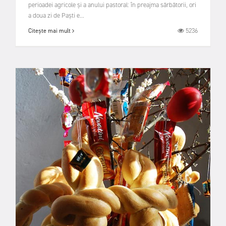
perioadei agricole și a anului pastoral: în preajma sărbătorii, ori
a doua zi de Paști e...
5236
Citește mai mult