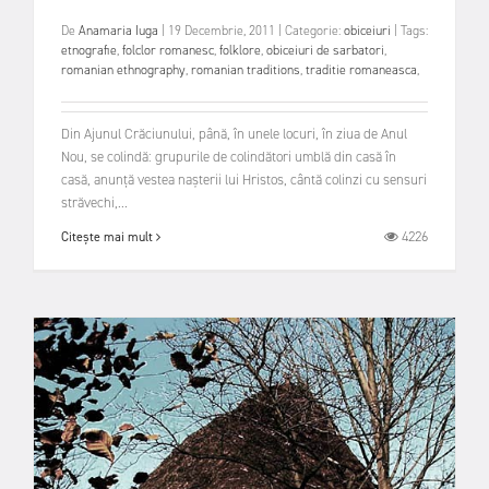
De
Anamaria Iuga
|
19 Decembrie, 2011
|
Categorie:
obiceiuri
|
Tags:
etnografie
,
folclor romanesc
,
folklore
,
obiceiuri de sarbatori
,
romanian ethnography
,
romanian traditions
,
traditie romaneasca
,
Din Ajunul Crăciunului, până, în unele locuri, în ziua de Anul
Nou, se colindă: grupurile de colindători umblă din casă în
casă, anunță vestea nașterii lui Hristos, cântă colinzi cu sensuri
străvechi,...
4226
Citește mai mult