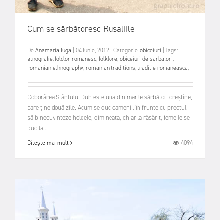
Cum se sărbătoresc Rusaliile
De
Anamaria Iuga
|
04 Iunie, 2012
|
Categorie:
obiceiuri
|
Tags:
etnografie
,
folclor romanesc
,
folklore
,
obiceiuri de sarbatori
,
romanian ethnography
,
romanian traditions
,
traditie romaneasca
,
Coborârea Sfântului Duh este una din marile sărbători creştine,
care ţine două zile. Acum se duc oamenii, în frunte cu preotul,
să binecuvinteze holdele, dimineaţa, chiar la răsărit, femeile se
duc la...
4094
Citește mai mult