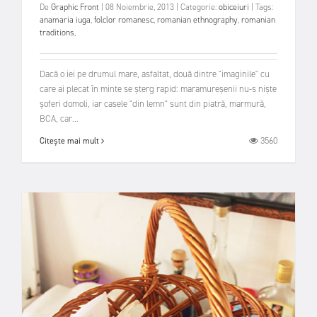
De
Graphic Front
|
08 Noiembrie, 2013
|
Categorie:
obiceiuri
|
Tags:
anamaria iuga
,
folclor romanesc
,
romanian ethnography
,
romanian
traditions
,
Dacă o iei pe drumul mare, asfaltat, două dintre "imaginile" cu
care ai plecat în minte se şterg rapid: maramureşenii nu-s nişte
şoferi domoli, iar casele "din lemn" sunt din piatră, marmură,
BCA, car...
3560
Citește mai mult