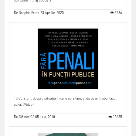
computer. (tiraj epuizat)
De
Graphic Front
23 Aprilie, 2020
5236
10 Cetățeni, despre situația în care ne aflăm, și de ce ar trebui făcut
ceva. (Video)
De
Difuzor GF
05 Iulie, 2018
13685