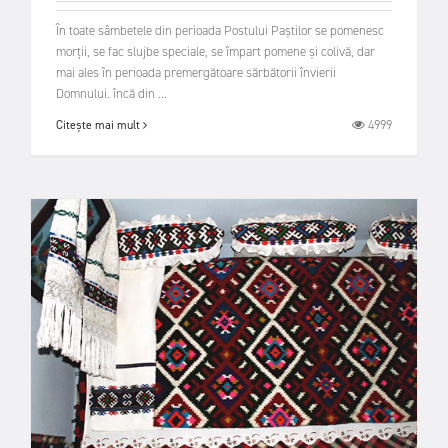
În toate sâmbetele din perioada Postului Paștilor se pomenesc
morții, se fac slujbe speciale, se împart pomene și colivă, dar
mai ales în perioada premergătoare sărbătorii învierii
Domnului. încă din ...
4999
Citește mai mult