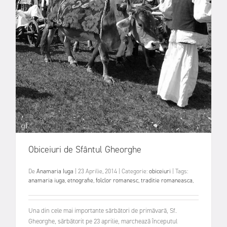
Obiceiuri de Sfântul Gheorghe
De
Anamaria Iuga
|
23 Aprilie, 2014
|
Categorie:
obiceiuri
|
Tags:
anamaria iuga
,
etnografie
,
folclor romanesc
,
traditie romaneasca
,
Una din cele mai importante sărbători de primăvară, Sf.
Gheorghe, sărbătorit pe 23 aprilie, marchează începutul