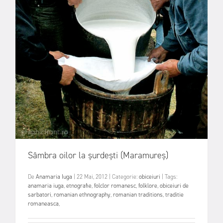
Sâmbra oilor la șurdești (Maramureș)
De
Anamaria Iuga
|
22 Mai, 2012
|
Categorie:
obiceiuri
|
Tags:
anamaria iuga
,
etnografie
,
folclor romanesc
,
folklore
,
obiceiuri de
sarbatori
,
romanian ethnography
,
romanian traditions
,
traditie
romaneasca
,