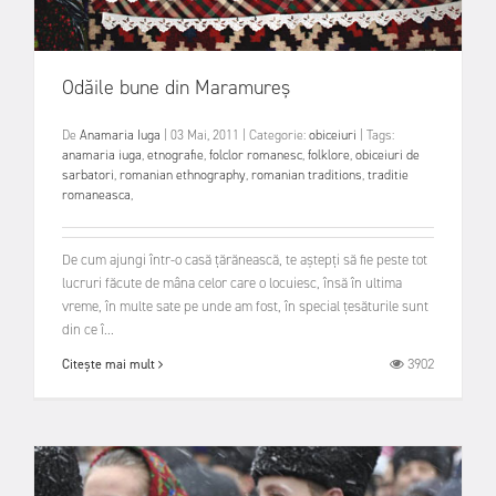
Odăile bune din Maramureș
De
Anamaria Iuga
|
03 Mai, 2011
|
Categorie:
obiceiuri
|
Tags:
anamaria iuga
,
etnografie
,
folclor romanesc
,
folklore
,
obiceiuri de
sarbatori
,
romanian ethnography
,
romanian traditions
,
traditie
romaneasca
,
De cum ajungi într-o casă ţărănească, te aştepţi să fie peste tot
lucruri făcute de mâna celor care o locuiesc, însă în ultima
vreme, în multe sate pe unde am fost, în special ţesăturile sunt
din ce î...
3902
Citește mai mult