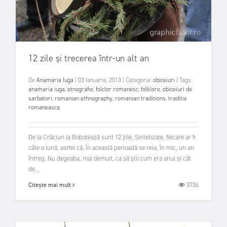
12 zile și trecerea într-un alt an
De
Anamaria Iuga
|
03 Ianuarie, 2013
|
Categorie:
obiceiuri
|
Tags:
anamaria iuga
,
etnografie
,
folclor romanesc
,
folklore
,
obiceiuri de
sarbatori
,
romanian ethnography
,
romanian traditions
,
traditie
romaneasca
,
De la Crăciun la Bobotează sunt 12 zile. Sintetizate, fiecare ar fi
câte o lună, astfel că, în această perioadă se reia, în mic, un an
întreg. Nu degeaba, mai demult, ca să știi cum era anul și cât
de...
3734
Citește mai mult