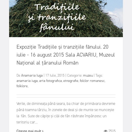
Expoziție Tradițiile și tranzițiile fânului. 20
iulie - 16 august 2015 Sala ACVARIU, Muzeul
Național al țăranului Român
De
Anamaria Iuga
|
17 Iulie, 2015
|
Categorie:
muzeu
|
Tags:
anamaria iuga
,
arta fotografica
,
etnografie
,
folclor romanesc
,
folklore
,
Verile, de dimineața până seara, ba chiar de primăvara devreme
până toamna târziu, în zonele de deal și de munte se muncește
la fân. Sute de căpițe și clăi de fân răsfirate împânzesc un
teritoriu car...
2515
Citește mai mult