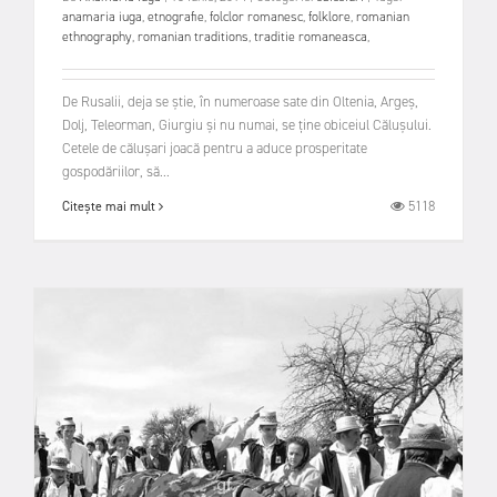
anamaria iuga
,
etnografie
,
folclor romanesc
,
folklore
,
romanian
ethnography
,
romanian traditions
,
traditie romaneasca
,
De Rusalii, deja se știe, în numeroase sate din Oltenia, Argeș,
Dolj, Teleorman, Giurgiu și nu numai, se ține obiceiul Călușului.
Cetele de călușari joacă pentru a aduce prosperitate
gospodăriilor, să...
5118
Citește mai mult