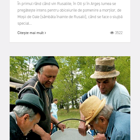
În primul rând când vin Rusaliile, în Olt și în Argeș lumea se
pregătește intens pentru obiceiurile de pomenire a morților, de
Moșii de Oale (sâmbăta înainte de Rusalii), când se face o slujbă
special...
3522
Citește mai mult