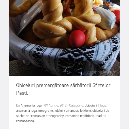
Obiceiuri premergătoare sărbătorii Sfintelor
Paști.
De
Anamaria Iuga
|
09 Aprilie, 2012
|
Categorie:
obiceiuri
|
Tags:
anamaria iuga
,
etnografie
,
folclor romanesc
,
folklore
,
obiceiuri de
sarbatori
,
romanian ethnography
,
romanian traditions
,
traditie
romaneasca
,