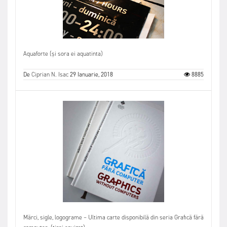
Aquaforte (și sora ei aquatinta)
De
Ciprian N. Isac
29 Ianuarie, 2018
8885
Mărci, sigle, logograme – Ultima carte disponibilă din seria Grafică fără