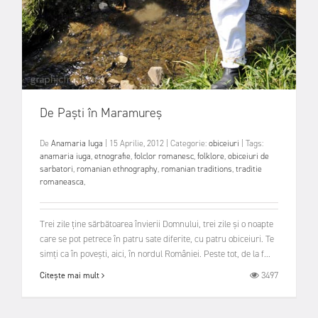
De Paști în Maramureș
De
Anamaria Iuga
|
15 Aprilie, 2012
|
Categorie:
obiceiuri
|
Tags:
anamaria iuga
,
etnografie
,
folclor romanesc
,
folklore
,
obiceiuri de
sarbatori
,
romanian ethnography
,
romanian traditions
,
traditie
romaneasca
,
Trei zile ține sărbătoarea învierii Domnului, trei zile și o noapte
care se pot petrece în patru sate diferite, cu patru obiceiuri. Te
simți ca în povești, aici, în nordul României. Peste tot, de la f...
3497
Citește mai mult