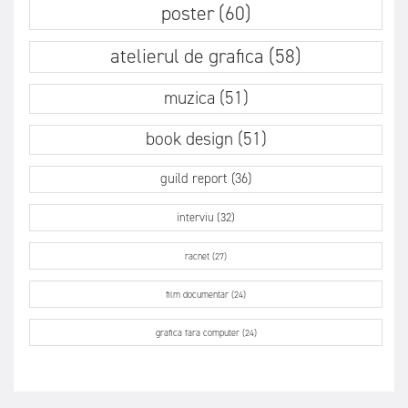
poster (60)
atelierul de grafica (58)
muzica (51)
book design (51)
guild report (36)
interviu (32)
racnet (27)
film documentar (24)
grafica fara computer (24)