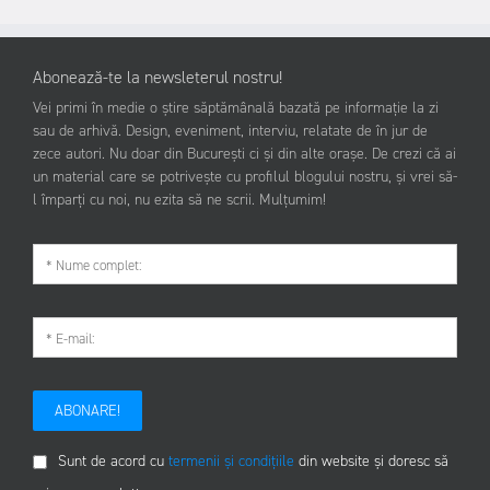
Abonează-te la newsleterul nostru!
Vei primi în medie o știre săptămânală bazată pe informație la zi
sau de arhivă. Design, eveniment, interviu, relatate de în jur de
zece autori. Nu doar din București ci și din alte orașe. De crezi că ai
un material care se potrivește cu profilul blogului nostru, și vrei să-
l împarți cu noi, nu ezita să ne scrii. Mulțumim!
ABONARE!
Sunt de acord cu
termenii și condițiile
din website și doresc să