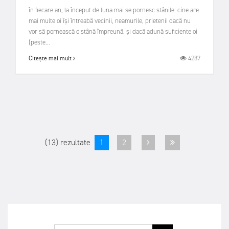
în fiecare an, la început de luna mai se pornesc stânile: cine are
mai multe oi își întreabă vecinii, neamurile, prietenii dacă nu
vor să pornească o stână împreună. și dacă adună suficiente oi
(peste...
4287
Citește mai mult
(13) rezultate
1
2