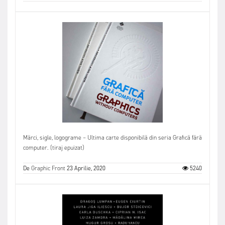
Mărci, sigle, logograme – Ultima carte disponibilă din seria Grafică fără
computer. (tiraj epuizat)
De
Graphic Front
23 Aprilie, 2020
5240