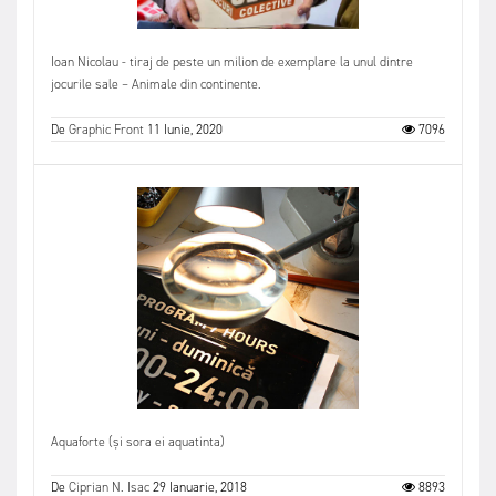
Ioan Nicolau - tiraj de peste un milion de exemplare la unul dintre
jocurile sale – Animale din continente.
De
Graphic Front
11 Iunie, 2020
7096
Aquaforte (și sora ei aquatinta)
De
Ciprian N. Isac
29 Ianuarie, 2018
8893