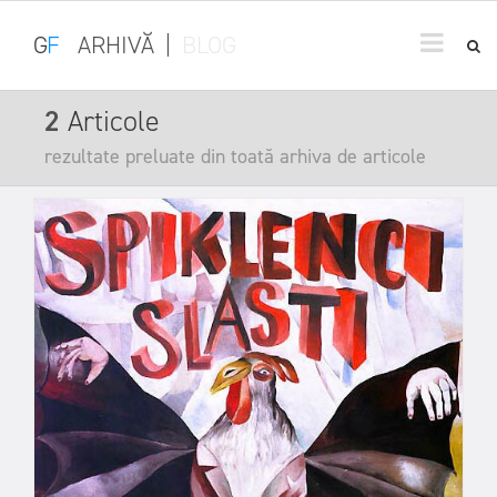
G
F
ARHIVĂ
|
BLOG
2
Articole
rezultate preluate din toată arhiva de articole