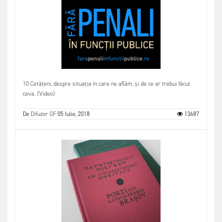
10 Cetățeni, despre situația în care ne aflăm, și de ce ar trebui făcut
ceva. (Video)
De
Difuzor GF
05 Iulie, 2018
13687