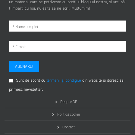
un material care se potrivește cu profilul blogului nostru, și vrei să-
l împarți cu noi, nu ezita să ne scrii. Mulțumim!
ABONARE!
Sunt de acord cu
termenii și condițiile
din website și doresc să
primesc newsletter.
Despre GF
Politică cookie
Contact