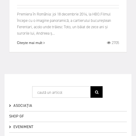
Premiera în România: joi 18 decembrie 2014, la HBO.Filmul
începe cu o imagine panoramică, a cartierului bucureștean
Ferentari, acolo unde trăiesc Toto, un băiat de zece ani și
surorile lui, Andreea ș...
2705
Citește mai mult
ASOCIAȚIA
SHOP GF
EVENIMENT