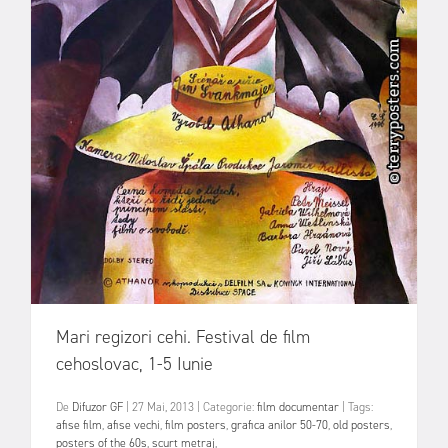
Mari regizori cehi. Festival de film
cehoslovac, 1-5 Iunie
De
Difuzor GF
|
27 Mai, 2013
|
Categorie:
film documentar
|
Tags:
afise film
,
afise vechi
,
film posters
,
grafica anilor 50-70
,
old posters
,
posters of the 60s
,
scurt metraj
,