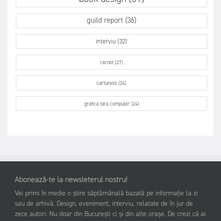
guild report (36)
interviu (32)
racnet (27)
carturesti (24)
grafica fara computer (24)
Abonează-te la newsleterul nostru!
Vei primi în medie o știre săptămânală bazată pe informație la zi
sau de arhivă. Design, eveniment, interviu, relatate de în jur de
zece autori. Nu doar din București ci și din alte orașe. De crezi că ai