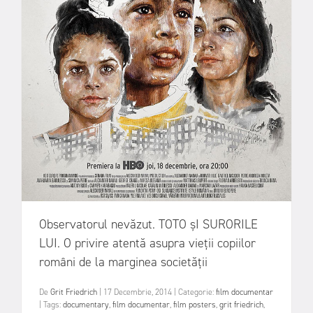
Observatorul nevăzut. TOTO șI SURORILE
LUI. O privire atentă asupra vieții copiilor
români de la marginea societății
De
Grit Friedrich
|
17 Decembrie, 2014
|
Categorie:
film documentar
|
Tags:
documentary
,
film documentar
,
film posters
,
grit friedrich
,