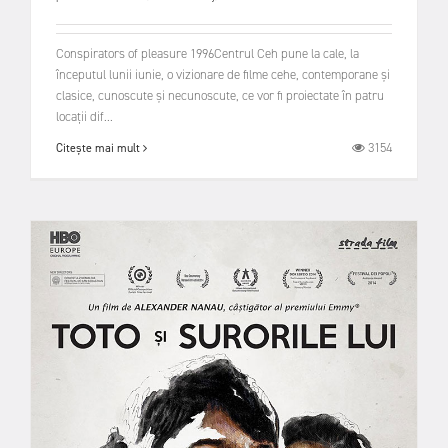
Conspirators of pleasure 1996Centrul Ceh pune la cale, la
începutul lunii iunie, o vizionare de filme cehe, contemporane și
clasice, cunoscute și necunoscute, ce vor fi proiectate în patru
locații dif...
3154
Citește mai mult