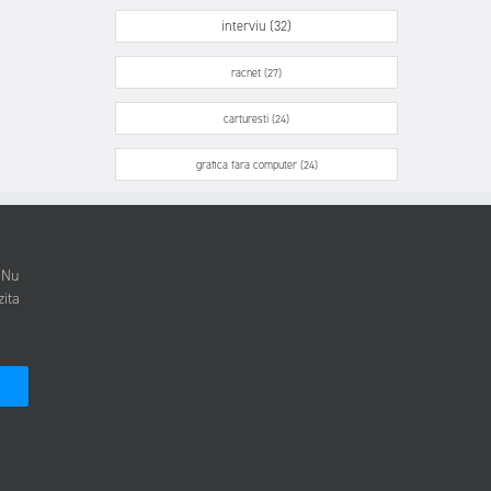
interviu (32)
racnet (27)
carturesti (24)
grafica fara computer (24)
. Nu
zita