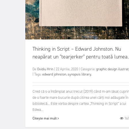
Thinking in Script – Edward Johnston. Nu
neapărat un "tearjerker" pentru toată lumea.
De
Ovidiu Hrin
|
22 Aprilie, 2020
|
Categorie:
graphic design
ilustraț
|
Tags:
edward johnston
,
synopsis library
,
Cred că s-a întâmplat anul trecut (2019) când m-am lăsat cupri
de o foarte mare bucurie după citirea unei cărți noi adăugate în
bibliotecă... Este vorba despre cartea „Thinking in Script” a lui
Edwa...
16
Citește mai mult