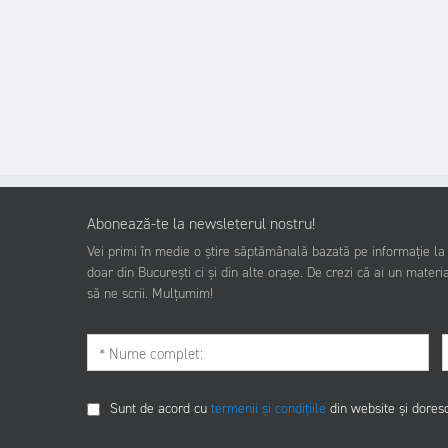
Abonează-te la newsleterul nostru!
Vei primi în medie o știre săptămânală bazată pe informație la z
doar din București ci și din alte orașe. De crezi că ai un materia
să ne scrii. Mulțumim!
Sunt de acord cu
termenii și condițiile
din website și dores