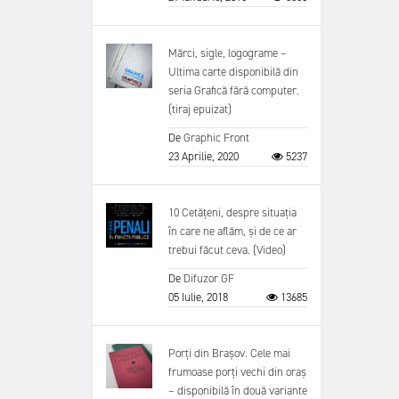
Mărci, sigle, logograme –
Ultima carte disponibilă din
seria Grafică fără computer.
(tiraj epuizat)
De
Graphic Front
23 Aprilie, 2020
5237
10 Cetățeni, despre situația
în care ne aflăm, și de ce ar
trebui făcut ceva. (Video)
De
Difuzor GF
05 Iulie, 2018
13685
Porți din Brașov. Cele mai
frumoase porți vechi din oraș
– disponibilă în două variante