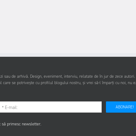
i sau de arhivă. Design, eveniment, interviu, relatate de în jur de zece autori
l care se potrivește cu profilul blogului nostru, și vrei să-l împarți cu noi, nu e
ABONARE!
c să primesc newsletter.