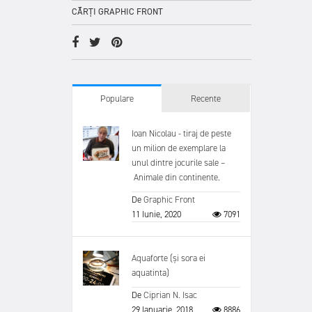
CĂRȚI GRAPHIC FRONT
Populare
Recente
Ioan Nicolau - tiraj de peste
un milion de exemplare la
unul dintre jocurile sale –
Animale din continente.
De
Graphic Front
11 Iunie, 2020
7091
Aquaforte (și sora ei
aquatinta)
De
Ciprian N. Isac
29 Ianuarie, 2018
8886