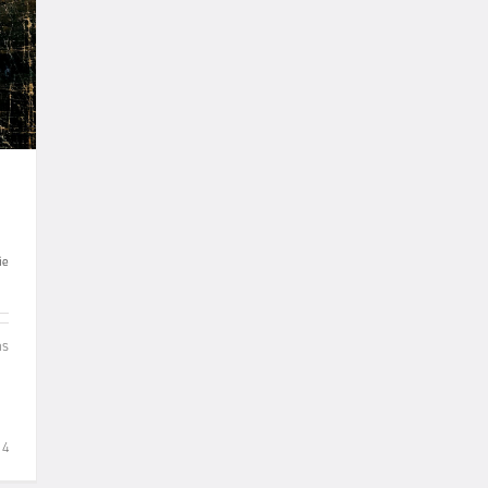
ie
ns
14