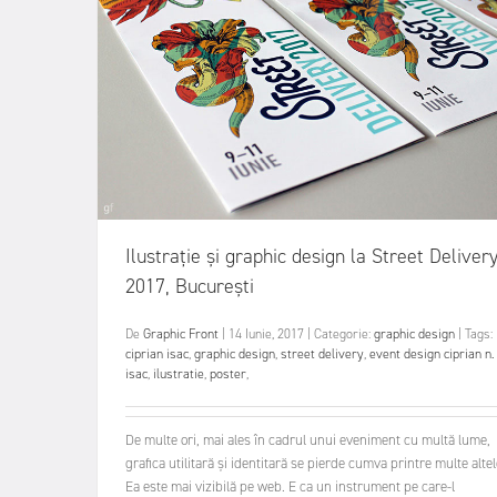
Ilustrație și graphic design la Street Deliver
2017, București
De
Graphic Front
|
14 Iunie, 2017
|
Categorie:
graphic design
|
Tags:
ciprian isac
,
graphic design
,
street delivery
,
event design ciprian n.
isac
,
ilustratie
,
poster
,
De multe ori, mai ales în cadrul unui eveniment cu multă lume,
grafica utilitară și identitară se pierde cumva printre multe altel
Ea este mai vizibilă pe web. E ca un instrument pe care-l