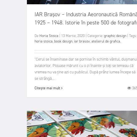
IAR Brașov – Industria Aeoronautică Român
1925 – 1948. Istorie în peste 500 de fotografi
De
Horia Stoica
|
13 Martie, 2020
|
Categorie:
graphic design
|
Tags:
horia stoica
,
book design
,
iar brasov
,
atelierul de grafica
,
"Cerul se înseninase dar se pornise în schimb vântul, dușmanu
aviatorilor. Plouase mărunt cu o zi înainte și toți se temeau că
vremea nu va ține azi cu publicul. După prânz lumea începe să
se strângă...
36
Citește mai mult