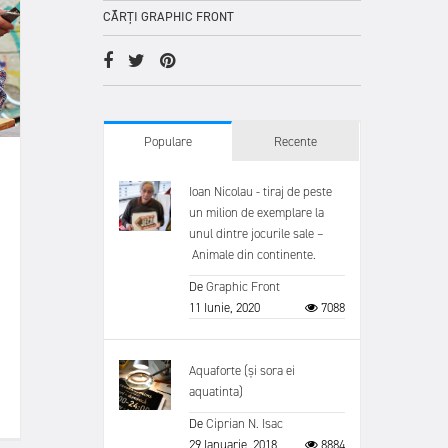
CĂRȚI GRAPHIC FRONT
Populare
Recente
Ioan Nicolau - tiraj de peste
un milion de exemplare la
unul dintre jocurile sale –
Animale din continente.
De
Graphic Front
11 Iunie, 2020
7088
Aquaforte (și sora ei
aquatinta)
De
Ciprian N. Isac
29 Ianuarie, 2018
8884