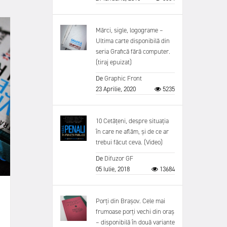
Mărci, sigle, logograme –
Ultima carte disponibilă din
seria Grafică fără computer.
(tiraj epuizat)
De
Graphic Front
23 Aprilie, 2020
5235
10 Cetățeni, despre situația
în care ne aflăm, și de ce ar
trebui făcut ceva. (Video)
De
Difuzor GF
05 Iulie, 2018
13684
Porți din Brașov. Cele mai
frumoase porți vechi din oraș
– disponibilă în două variante