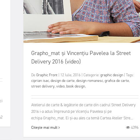
Grapho_mat și Vincențiu Pavelea la Street
Delivery 2016 (video)
De
Graphic Front
|
12 Iulie, 2016
|
Categorie:
graphic design
|
Tags:
ciprian isac
,
design de carte
,
design romanesc
,
grafica de carte
,
street delivery
,
video
,
book design
,
ci
Atelierul de carte & legătorie de carte din cadrul Street Delivery
2016 i-a adus împreună pe Vicențiu Pavelea și pe
42
echipa Grapho_mat. Ei și-au ales ca temă Cartea Atelier Stre...
4396
Citește mai mult