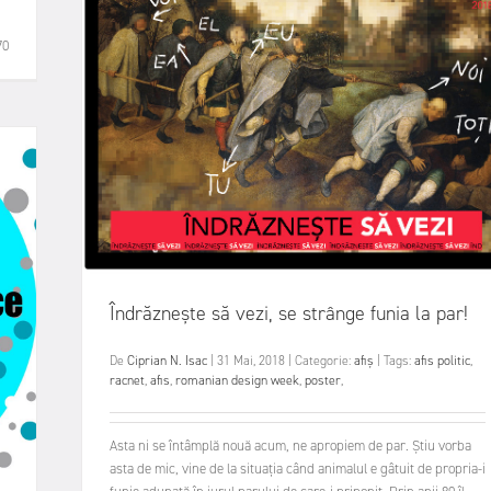
70
Îndrăznește să vezi, se strânge funia la par!
De
Ciprian N. Isac
|
31 Mai, 2018
|
Categorie:
afiș
|
Tags:
afis politic
,
racnet
,
afis
,
romanian design week
,
poster
,
Asta ni se întâmplă nouă acum, ne apropiem de par. Știu vorba
asta de mic, vine de la situația când animalul e gâtuit de propria-i