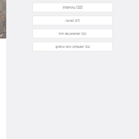
interviu (32)
racnet (27)
film documentar (24)
grafica fara computer (24)