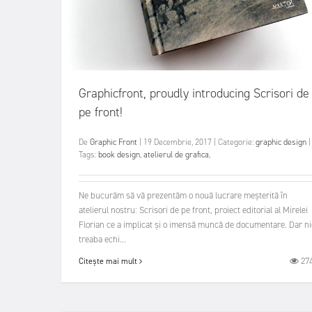
Graphicfront, proudly introducing Scrisori de
pe front!
De
Graphic Front
|
19 Decembrie, 2017
|
Categorie:
graphic design
|
Tags:
book design
,
atelierul de grafica
,
Ne bucurăm să vă prezentăm o nouă lucrare meșterită în
atelierul nostru: Scrisori de pe front, proiect editorial al Mirelei
Florian ce a implicat și o imensă muncă de documentare. Dar ni
treaba echi...
27
Citește mai mult