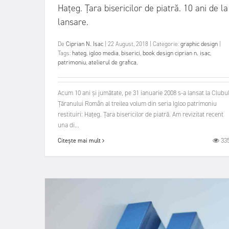
Hațeg. Țara bisericilor de piatră. 10 ani de la
lansare.
De
Ciprian N. Isac
|
22 August, 2018
|
Categorie:
graphic design
|
Tags:
hateg
,
igloo media
,
biserici
,
book design ciprian n. isac
,
patrimoniu
,
atelierul de grafica
,
Acum 10 ani și jumătate, pe 31 ianuarie 2008 s-a lansat la Clubu
Țăranului Român al treilea volum din seria Igloo patrimoniu
restituiri: Hațeg. Țara bisericilor de piatră. Am revizitat recent
una di...
33
Citește mai mult