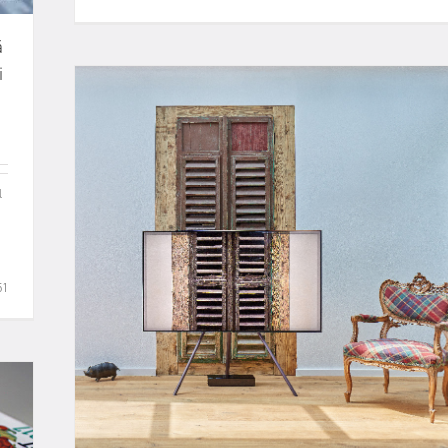
ă
i
l
51