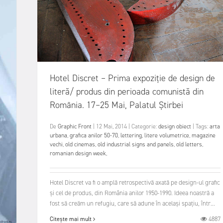
Hotel Discret – Prima expoziție de design de
literă/ produs din perioada comunistă din
România. 17–25 Mai, Palatul Știrbei
De
Graphic Front
|
12 Mai, 2014
|
Categorie:
design obiect
|
Tags:
arta
urbana
,
grafica anilor 50-70
,
lettering
,
litere volumetrice
,
magazine
vechi
,
old cinemas
,
old industrial signs and panels
,
old letters
,
romanian design week
,
Hotel Discret va fi o amplă retrospectivă axată pe design-ul grafic
și cel de produs, din România anilor 1950-1990. Ideea noastră a
fost să creăm un refugiu, care să adune în același spațiu, într...
4887
Citește mai mult