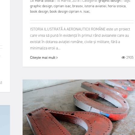
De
Horia Stoica
|
16 Martie, 2018
|
Categorie:
graphic design
|
Tags:
graphic design
,
ciprian isac
,
brasov
,
istoria aviatiei
,
horia stoica
,
book design
,
book design ciprian n. isac
,
ISTORIA ILUSTRATĂ A AERONAUTICII ROMÂNE este un proiect
care vrea să pună în evidență în primul rând avioanele care au
existat în dotarea aviației române, civile și militare, fără a
minimaliza eroii a...
l
2905
Citește mai mult
51