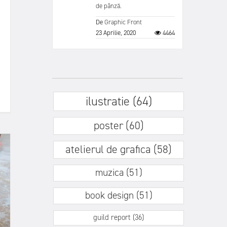
de pânză.
De
Graphic Front
23 Aprilie, 2020
4464
ilustratie (64)
poster (60)
atelierul de grafica (58)
muzica (51)
book design (51)
guild report (36)