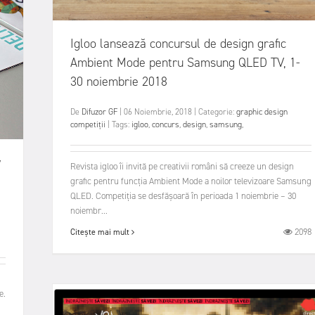
Igloo lansează concursul de design grafic
Ambient Mode pentru Samsung QLED TV, 1-
30 noiembrie 2018
De
Difuzor GF
|
06 Noiembrie, 2018
|
Categorie:
graphic design
competiții
|
Tags:
igloo
,
concurs
,
design
,
samsung
,
y
Revista igloo îi invită pe creativii români să creeze un design
grafic pentru funcția Ambient Mode a noilor televizoare Samsung
QLED. Competiția se desfășoară în perioada 1 noiembrie – 30
noiembr...
2098
Citește mai mult
e.