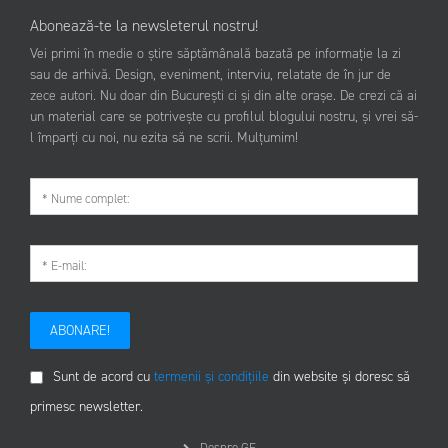
Abonează-te la newsleterul nostru!
Vei primi în medie o știre săptămânală bazată pe informație la zi
sau de arhivă. Design, eveniment, interviu, relatate de în jur de
zece autori. Nu doar din București ci și din alte orașe. De crezi că ai
un material care se potrivește cu profilul blogului nostru, și vrei să-
l împarți cu noi, nu ezita să ne scrii. Mulțumim!
ABONARE!
Sunt de acord cu
termenii și condițiile
din website și doresc să
primesc newsletter.
Despre GF