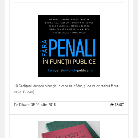
10 Cetățeni, despre situația în care ne aflăm, și de ce ar trebui făcut
ceva. (Video)
De
Difuzor GF
05 Iulie, 2018
13687