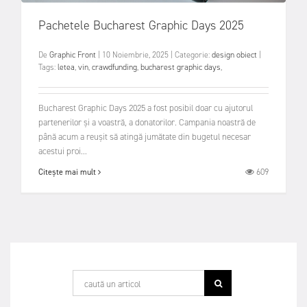
Pachetele Bucharest Graphic Days 2025
De
Graphic Front
|
10 Noiembrie, 2025
|
Categorie:
design obiect
|
Tags:
letea
,
vin
,
crawdfunding
,
bucharest graphic days
,
Bucharest Graphic Days 2025 a fost posibil doar cu ajutorul
partenerilor și a voastră, a donatorilor. Campania noastră de
până acum a reușit să atingă jumătate din bugetul necesar
acestui proi...
609
Citește mai mult