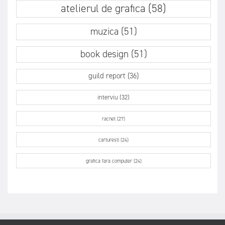
atelierul de grafica (58)
muzica (51)
book design (51)
guild report (36)
interviu (32)
racnet (27)
carturesti (24)
grafica fara computer (24)