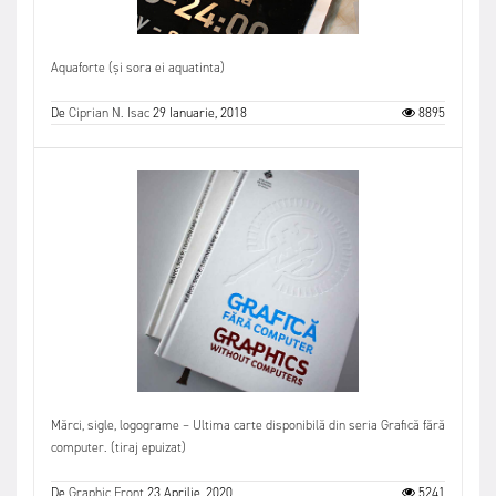
Aquaforte (și sora ei aquatinta)
De
Ciprian N. Isac
29 Ianuarie, 2018
8895
Mărci, sigle, logograme – Ultima carte disponibilă din seria Grafică fără
computer. (tiraj epuizat)
De
Graphic Front
23 Aprilie, 2020
5241