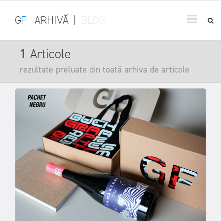
G
F
ARHIVĂ
|
BLOG
1
Articole
rezultate preluate din toată arhiva de articole