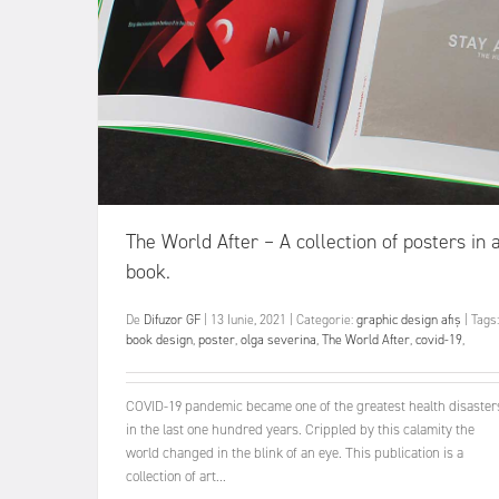
The World After – A collection of posters in 
book.
De
Difuzor GF
|
13 Iunie, 2021
|
Categorie:
graphic design
afiș
|
Tags:
book design
,
poster
,
olga severina
,
The World After
,
covid-19
,
COVID-19 pandemic became one of the greatest health disaster
in the last one hundred years. Crippled by this calamity the
world changed in the blink of an eye. This publication is a
collection of art...