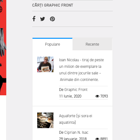
CĂRȚI GRAPHIC FRONT
Populare
Recente
Ioan Nicolau - tiraj de peste
un milion de exemplare la
unul dintre jocurile sale –
Animale din continente.
De
Graphic Front
11 Iunie, 2020
7093
Aquaforte (și sora ei
aquatinta)
De
Ciprian N. Isac
29 Ianuarie, 2018
8891