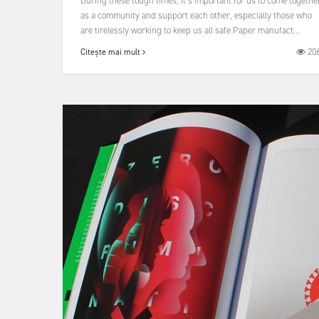
During these tough times, it’s important for us to come togethe
as a community and support each other, especially those who
are tirelessly working to keep us all safe Paper manufact...
20
Citește mai mult