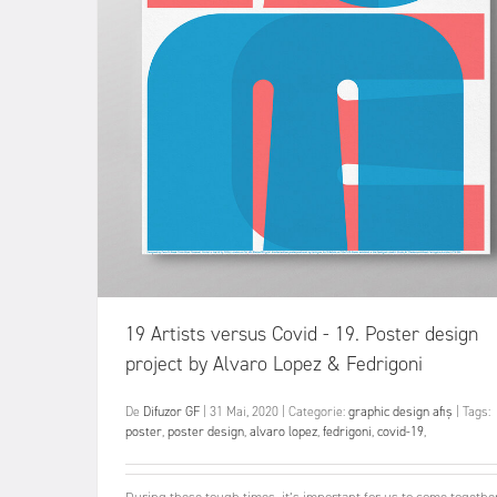
19 Artists versus Covid - 19. Poster design
project by Alvaro Lopez & Fedrigoni
De
Difuzor GF
|
31 Mai, 2020
|
Categorie:
graphic design
afiș
|
Tags:
poster
,
poster design
,
alvaro lopez
,
fedrigoni
,
covid-19
,