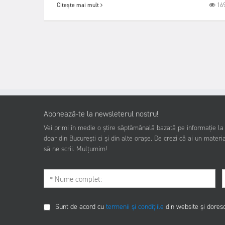
16
Citește mai mult
Abonează-te la newsleterul nostru!
Vei primi în medie o știre săptămânală bazată pe informație la z
doar din București ci și din alte orașe. De crezi că ai un materia
să ne scrii. Mulțumim!
Sunt de acord cu
termenii și condițiile
din website și dores