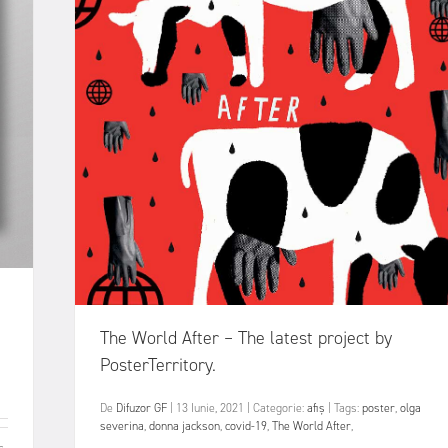
The World After – The latest project by
PosterTerritory.
De
Difuzor GF
|
13 Iunie, 2021
|
Categorie:
afiș
|
Tags:
poster
,
olga
severina
,
donna jackson
,
covid-19
,
The World After
,