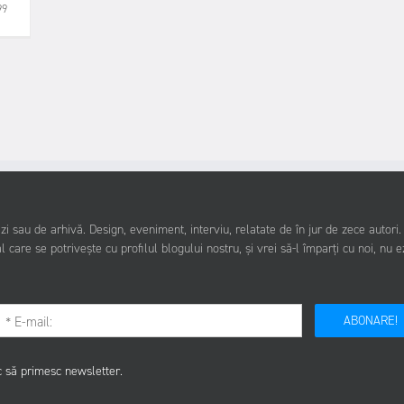
99
i sau de arhivă. Design, eveniment, interviu, relatate de în jur de zece autori
l care se potrivește cu profilul blogului nostru, și vrei să-l împarți cu noi, nu e
ABONARE!
c să primesc newsletter.