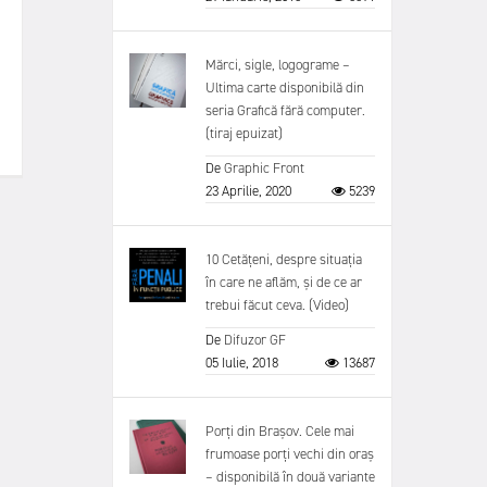
Mărci, sigle, logograme –
Ultima carte disponibilă din
seria Grafică fără computer.
(tiraj epuizat)
De
Graphic Front
23 Aprilie, 2020
5239
10 Cetățeni, despre situația
în care ne aflăm, și de ce ar
trebui făcut ceva. (Video)
De
Difuzor GF
05 Iulie, 2018
13687
Porți din Brașov. Cele mai
frumoase porți vechi din oraș
– disponibilă în două variante