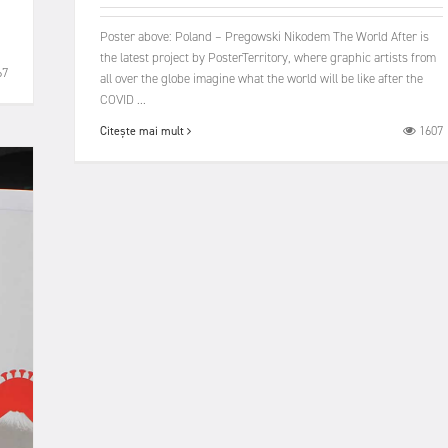
r
Poster above: Poland – Pregowski Nikodem The World After is
the latest project by PosterTerritory, where graphic artists from
67
all over the globe imagine what the world will be like after the
COVID ...
1607
Citește mai mult