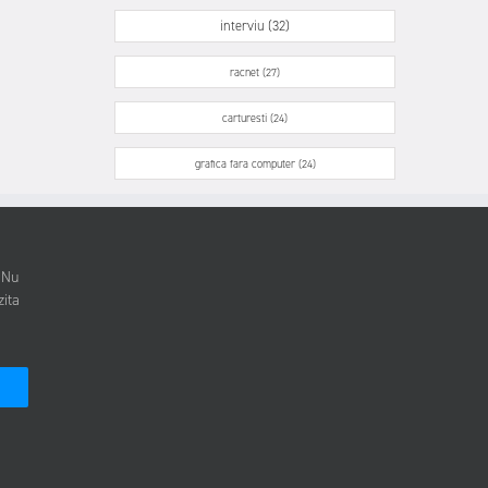
interviu (32)
racnet (27)
carturesti (24)
grafica fara computer (24)
. Nu
zita