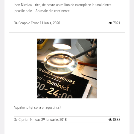
Ioan Nicolau - tiraj de peste un milion de exemplare la unul dintre
jocurile sale – Animale din continente.
De
Graphic Front
11 Iunie, 2020
7091
Aquaforte (și sora ei aquatinta)
De
Ciprian N. Isac
29 Ianuarie, 2018
8886