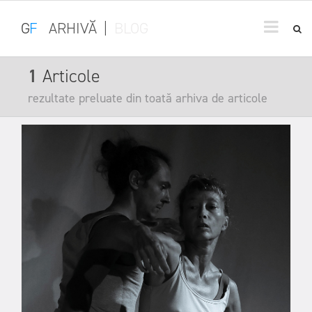
G
F
ARHIVĂ
|
BLOG
1
Articole
rezultate preluate din toată arhiva de articole