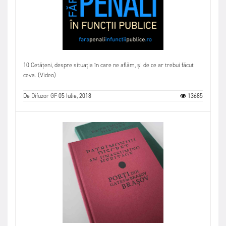
10 Cetățeni, despre situația în care ne aflăm, și de ce ar trebui făcut
ceva. (Video)
De
Difuzor GF
05 Iulie, 2018
13685