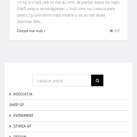
Un tip și-o tipă care nu mai au nimic de pierdut dance the night
(life?) away și se-ndrăgostesc — însă nimic nu-i ceea ce pare,
pentru că ușile dintre viață, moarte și vis au fost lăsate
deschise. 50%...
652
Citește mai mult
ASOCIAȚIA
SHOP GF
EVENIMENT
ȘTIREA GF
DESIGN