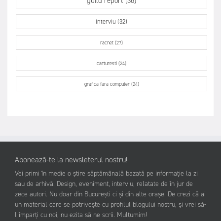
guild report (36)
interviu (32)
racnet (27)
carturesti (24)
grafica fara computer (24)
Abonează-te la newsleterul nostru!
Vei primi în medie o știre săptămânală bazată pe informație la zi
sau de arhivă. Design, eveniment, interviu, relatate de în jur de
zece autori. Nu doar din București ci și din alte orașe. De crezi că ai
un material care se potrivește cu profilul blogului nostru, și vrei să-
l împarți cu noi, nu ezita să ne scrii. Mulțumim!