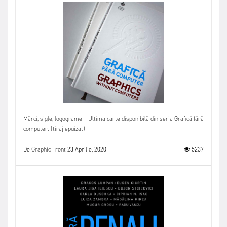
Mărci, sigle, logograme – Ultima carte disponibilă din seria Grafică fără
computer. (tiraj epuizat)
De
Graphic Front
23 Aprilie, 2020
5237