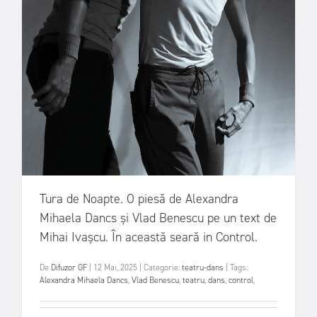
Tura de Noapte. O piesă de Alexandra
Mihaela Dancs și Vlad Benescu pe un text de
Mihai Ivașcu. În această seară in Control.
De
Difuzor GF
|
12 Mai, 2025
|
Categorie:
teatru-dans
|
Tags:
Alexandra Mihaela Dancs
,
Vlad Benescu
,
teatru
,
dans
,
control
,