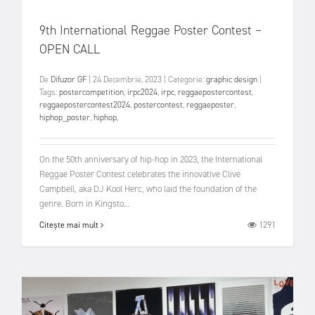
9th International Reggae Poster Contest –
OPEN CALL
De
Difuzor GF
|
24 Decembrie, 2023
|
Categorie:
graphic design
|
Tags:
postercompetition
,
irpc2024
,
irpc
,
reggaepostercontest
,
reggaepostercontest2024
,
postercontest
,
reggaeposter
,
hiphop_poster
,
hiphop
,
On the 50th anniversary of hip-hop in 2023, the International
Reggae Poster Contest celebrates the innovative Clive
Campbell, aka DJ Kool Herc, who laid the foundation of the
genre. Born in Kingsto...
1291
Citește mai mult