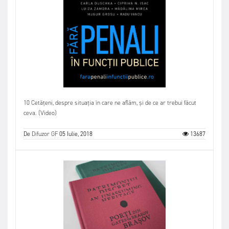
10 Cetățeni, despre situația în care ne aflăm, și de ce ar trebui făcut
ceva. (Video)
De
Difuzor GF
05 Iulie, 2018
13687