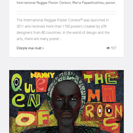
International Reggae Poster Contest
,
Maria Papaefstathiou
,
poster
,
The International Reggae Poster Contest® was launched in
2011 and received more than 1150 posters created by 678
designers from 80 countries. In the world of design and the
arts, there are many poster...
927
Citește mai mult