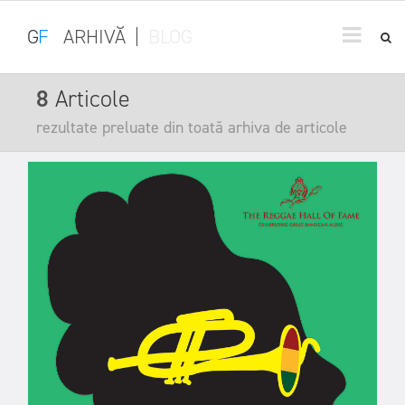
G
F
ARHIVĂ
|
BLOG
8
Articole
rezultate preluate din toată arhiva de articole