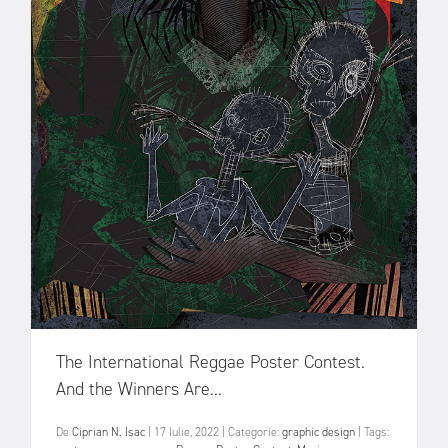
The International Reggae Poster Contest.
And the Winners Are...
De
Ciprian N. Isac
|
17 Iulie, 2022
|
Categorie:
graphic design
|
Tags: