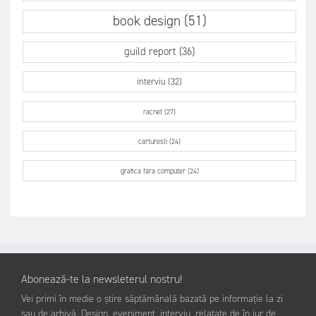
book design (51)
guild report (36)
interviu (32)
racnet (27)
carturesti (24)
grafica fara computer (24)
Abonează-te la newsleterul nostru!
Vei primi în medie o știre săptămânală bazată pe informație la zi
sau de arhivă. Design, eveniment, interviu, relatate de în jur de