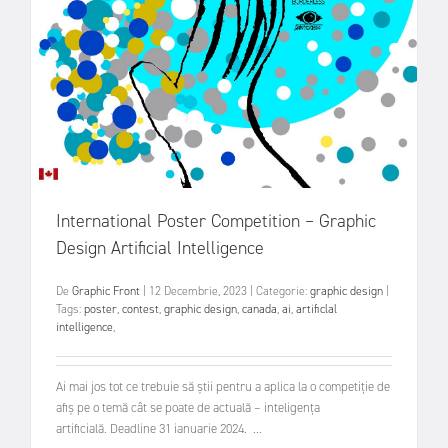
International Poster Competition – Graphic
Design Artificial Intelligence
De
Graphic Front
|
12 Decembrie, 2023
|
Categorie:
graphic design
|
Tags:
poster
,
contest
,
graphic design
,
canada
,
ai
,
artificlal
intelligence
,
Ai mai jos tot ce trebuie să știi pentru a aplica la o competiție de
afiș pe o temă cât se poate de actuală – inteligența
artificială. Deadline 31 ianuarie 2024. ...