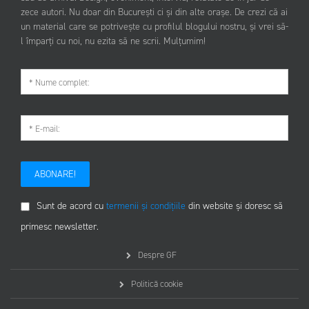
zece autori. Nu doar din București ci și din alte orașe. De crezi că ai
un material care se potrivește cu profilul blogului nostru, și vrei să-
l împarți cu noi, nu ezita să ne scrii. Mulțumim!
ABONARE!
Sunt de acord cu
termenii și condițiile
din website și doresc să
primesc newsletter.
Despre GF
Politică cookie