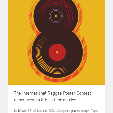
The International Reggae Poster Contest
announces its 8th call for entries.
De
Difuzor GF
|
25 Ianuarie, 2022
|
Categorie:
graphic design
|
Tags: