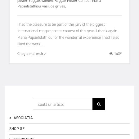
poster
,
reggae
,
women. Reggae Poster Contest
,
Maria
Papaefstathiou
,
vasilios grivas
,
I had the pleasure to be part of the jury of the biggest
international reggae poster contest of this year. I thank again
Maria Papaefstathiou for the wonderful experience I had I also
liked the work ...
1439
Citește mai mult
ASOCIAȚIA
SHOP GF