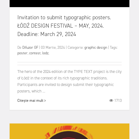
Invitation to submit typographic posters.
ŁÓDŹ DESIGN FESTIVAL – MAY, 2024.
Deadline: March 29, 2024
De
Difuzor GF
|
03 Martie, 2024
|
Categorie:
graphic design
|
Tags:
poster
,
contest
,
lodz
,
The hero of the 2024 edition of the TYPE TEXT project is the city
of Łódź in the context of its rich typographic traditions.
Participants are invited to design submit their typographic
posters, which ...
1713
Citește mai mult