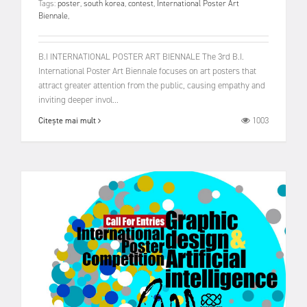
Tags:
poster
,
south korea
,
contest
,
International Poster Art
Biennale
,
B.I INTERNATIONAL POSTER ART BIENNALE The 3rd B.I.
International Poster Art Biennale focuses on art posters that
attract greater attention from the public, causing empathy and
inviting deeper invol...
1003
Citește mai mult