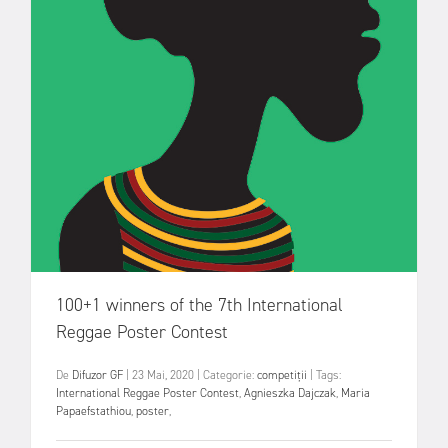
100+1 winners of the 7th International
Reggae Poster Contest
De
Difuzor GF
|
23 Mai, 2020
|
Categorie:
competiții
|
Tags:
International Reggae Poster Contest
,
Agnieszka Dajczak
,
Maria
Papaefstathiou
,
poster
,