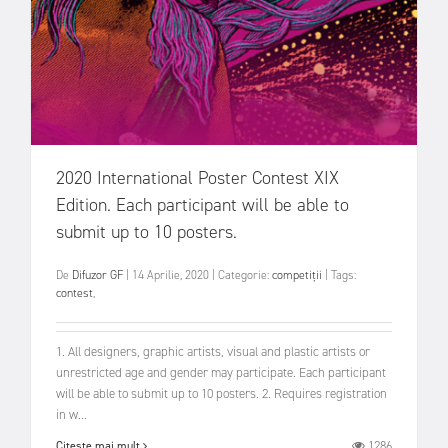
2020 International Poster Contest XIX
Edition. Each participant will be able to
submit up to 10 posters.
De
Difuzor GF
|
14 Aprilie, 2020
|
Categorie:
competiții
|
Tags:
contest
,
1. All designers, graphic artists, visual and plastic artists or
unrestricted age and gender may participate. Each participant
will be able to submit up to 10 posters. 2. Requires registration
in w...
1286
Citește mai mult