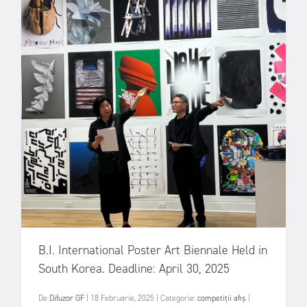
B.I. International Poster Art Biennale Held in
South Korea. Deadline: April 30, 2025
De
Difuzor GF
|
18 Februarie, 2025
|
Categorie:
competiții
afiș
|