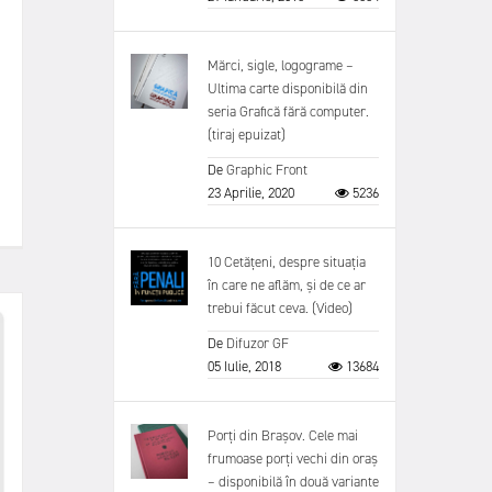
Mărci, sigle, logograme –
Ultima carte disponibilă din
seria Grafică fără computer.
(tiraj epuizat)
De
Graphic Front
23 Aprilie, 2020
5236
10 Cetățeni, despre situația
în care ne aflăm, și de ce ar
trebui făcut ceva. (Video)
De
Difuzor GF
05 Iulie, 2018
13684
Porți din Brașov. Cele mai
frumoase porți vechi din oraș
– disponibilă în două variante