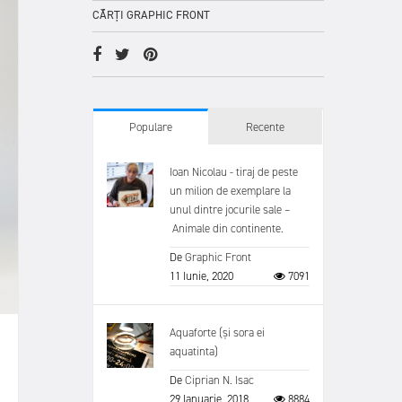
CĂRȚI GRAPHIC FRONT
Populare
Recente
Ioan Nicolau - tiraj de peste
un milion de exemplare la
unul dintre jocurile sale –
Animale din continente.
De
Graphic Front
11 Iunie, 2020
7091
Aquaforte (și sora ei
aquatinta)
De
Ciprian N. Isac
29 Ianuarie, 2018
8884