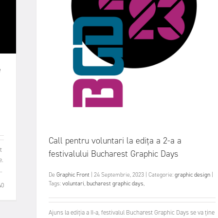
e
Call pentru voluntari la edița a 2-a a
t
festivalului Bucharest Graphic Days
e.
.
De
Graphic Front
|
24 Septembrie, 2023
|
Categorie:
graphic design
|
Tags:
voluntari
,
bucharest graphic days
,
40
Ajuns la ediția a II-a, festivalul Bucharest Graphic Days se va ține