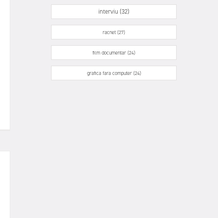
interviu (32)
racnet (27)
film documentar (24)
grafica fara computer (24)