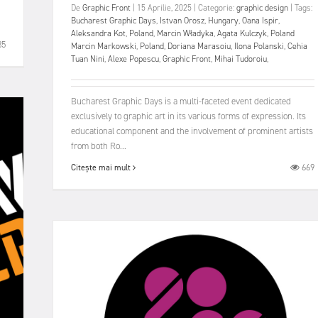
De
Graphic Front
|
15 Aprilie, 2025
|
Categorie:
graphic design
|
Tags:
Bucharest Graphic Days
,
Istvan Orosz
,
Hungary
,
Oana Ispir
,
Aleksandra Kot
,
Poland
,
Marcin Władyka
,
Agata Kulczyk
,
Poland
35
Marcin Markowski
,
Poland
,
Doriana Marasoiu
,
Ilona Polanski
,
Cehia
Tuan Nini
,
Alexe Popescu
,
Graphic Front
,
Mihai Tudoroiu
,
Bucharest Graphic Days is a multi-faceted event dedicated
exclusively to graphic art in its various forms of expression. Its
educational component and the involvement of prominent artists
from both Ro...
669
Citește mai mult