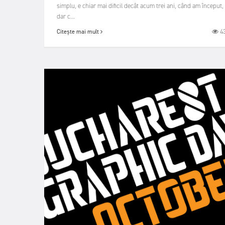
simplu, e chiar mai dificil decât acum trei ani, când am început,
dar c...
4
Citește mai mult