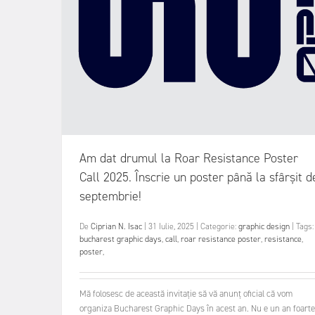
Am dat drumul la Roar Resistance Poster
Call 2025. Înscrie un poster până la sfârșit d
septembrie!
De
Ciprian N. Isac
|
31 Iulie, 2025
|
Categorie:
graphic design
|
Tags:
bucharest graphic days
,
call
,
roar resistance poster
,
resistance
,
poster
,
Mă folosesc de această invitație să vă anunț oficial că vom
organiza Bucharest Graphic Days în acest an. Nu e un an foarte