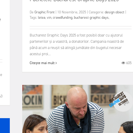
De
Graphic Front
|
10 Noiembrie, 2025
|
Categorie:
design obiect
|
Tags:
letea
,
vin
,
crawdfunding
,
bucharest graphic days
,
e
Bucharest Graphic Days 2025 a fost posibil doar cu ajutorul
partenerilor și a voastră, a donatorilor. Campania noastră de
până acum a reușit să atingă jumătate din bugetul necesar
acestui proi...
605
Citește mai mult
Ce
43