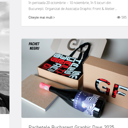
în perioada 20 octombrie – 10 noiembrie, în 5 locuri din
București. Organizat de Asociația Graphic Front & Atelier...
585
Citește mai mult
Pachetele Bucharest Graphic Days 2025