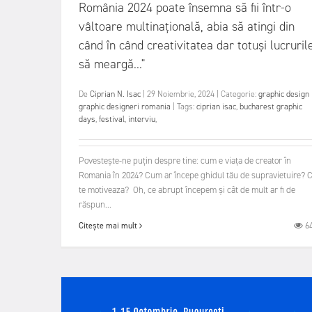
România 2024 poate însemna să fii într-o
vâltoare multinațională, abia să atingi din
când în când creativitatea dar totuși lucruril
să meargă..."
De
Ciprian N. Isac
|
29 Noiembrie, 2024
|
Categorie:
graphic design
graphic designeri romania
|
Tags:
ciprian isac
,
bucharest graphic
days
,
festival
,
interviu
,
Povestește-ne puțin despre tine: cum e viața de creator în
Romania în 2024? Cum ar începe ghidul tău de supravietuire? 
te motiveaza? Oh, ce abrupt începem și cât de mult ar fi de
răspun...
6
Citește mai mult