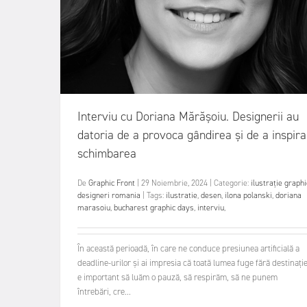
Interviu cu Doriana Mărășoiu. Designerii au
datoria de a provoca gândirea și de a inspira
schimbarea
De
Graphic Front
|
29 Noiembrie, 2024
|
Categorie:
ilustrație
graphi
designeri romania
|
Tags:
ilustratie
,
desen
,
ilona polanski
,
doriana
marasoiu
,
bucharest graphic days
,
interviu
,
În această perioadă, în care ne conduce presiunea artificială a
deadline-urilor și ai impresia că toată lumea fuge fără destinație
e important să luăm o pauză, să respirăm, să ne punem
întrebări, cre...