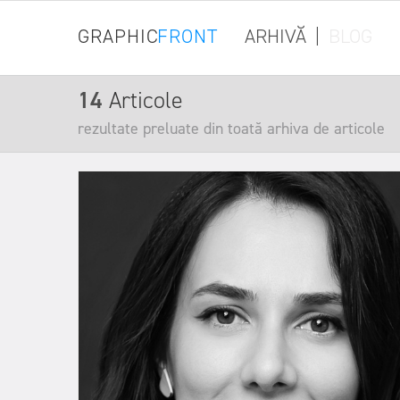
GRAPHIC
FRONT
ARHIVĂ
|
BLOG
14
Articole
rezultate preluate din toată arhiva de articole