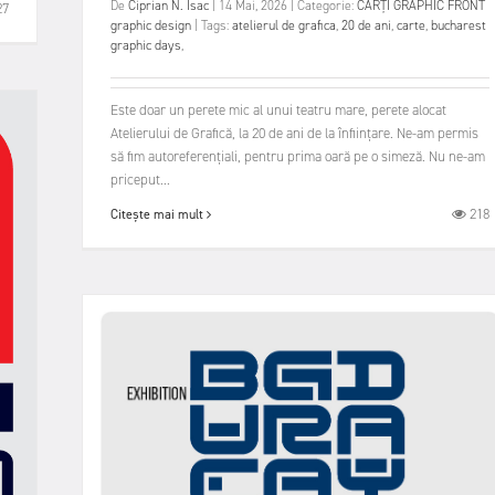
De
Ciprian N. Isac
|
14 Mai, 2026
|
Categorie:
CĂRȚI GRAPHIC FRONT
27
graphic design
|
Tags:
atelierul de grafica
,
20 de ani
,
carte
,
bucharest
graphic days
,
Este doar un perete mic al unui teatru mare, perete alocat
Atelierului de Grafică, la 20 de ani de la înființare. Ne-am permis
să fim autoreferențiali, pentru prima oară pe o simeză. Nu ne-am
priceput...
218
Citește mai mult