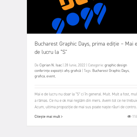
Bucharest Graphic Days, prima ediție – Mai 
de lucru la “S"
De
Ciprian N. Isac
|
28 Iunie, 2022
|
Categorie:
graphic design
conferințe
expoziții
afiș
grafică
|
Tags:
Bucharest Graphic Days
,
grafica
,
event
,
Mai e de lucru nu doar la “S” ci în general. Mult. Mult a fost, mul
a rămas. Ce nu e ok mai reglăm din mers. Avem tot ce ne trebui
Acum, ultima propoziție de mai sus poate naște râuri de contro..
11
Citește mai mult