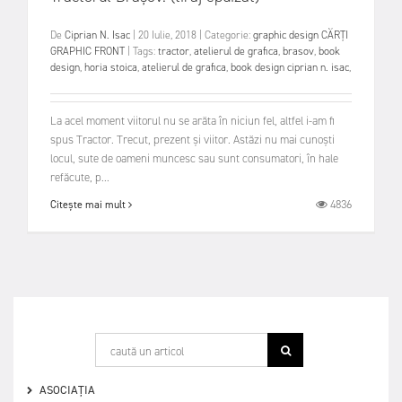
De
Ciprian N. Isac
|
20 Iulie, 2018
|
Categorie:
graphic design
CĂRȚI
GRAPHIC FRONT
|
Tags:
tractor
,
atelierul de grafica
,
brasov
,
book
design
,
horia stoica
,
atelierul de grafica
,
book design ciprian n. isac
,
La acel moment viitorul nu se arăta în niciun fel, altfel i-am fi
spus Tractor. Trecut, prezent și viitor. Astăzi nu mai cunoști
locul, sute de oameni muncesc sau sunt consumatori, în hale
refăcute, p...
4836
Citește mai mult
ASOCIAȚIA