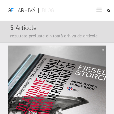
G
F
ARHIVĂ
|
BLOG
5
Articole
rezultate preluate din toată arhiva de articole