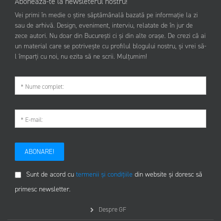
Abonează-te la newsleterul nostru!
Vei primi în medie o știre săptămânală bazată pe informație la zi
sau de arhivă. Design, eveniment, interviu, relatate de în jur de
zece autori. Nu doar din București ci și din alte orașe. De crezi că ai
un material care se potrivește cu profilul blogului nostru, și vrei să-
l împarți cu noi, nu ezita să ne scrii. Mulțumim!
ABONARE!
Sunt de acord cu
termenii și condițiile
din website și doresc să
primesc newsletter.
Despre GF