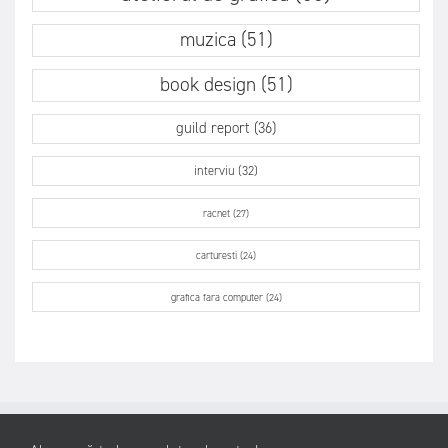
muzica (51)
book design (51)
guild report (36)
interviu (32)
racnet (27)
carturesti (24)
grafica fara computer (24)