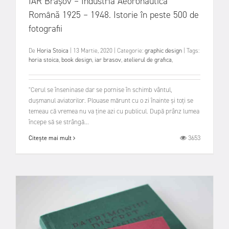
IAR Brașov – Industria Aeoronautică
Română 1925 – 1948. Istorie în peste 500 de
fotografii
De
Horia Stoica
|
13 Martie, 2020
|
Categorie:
graphic design
|
Tags:
horia stoica
,
book design
,
iar brasov
,
atelierul de grafica
,
"Cerul se înseninase dar se pornise în schimb vântul,
dușmanul aviatorilor. Plouase mărunt cu o zi înainte și toți se
temeau că vremea nu va ține azi cu publicul. După prânz lumea
începe să se strângă...
3653
Citește mai mult