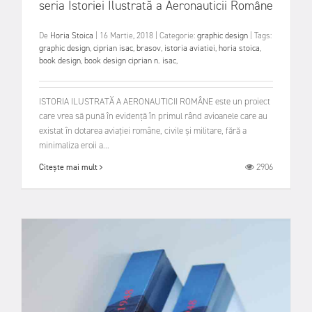
seria Istoriei Ilustrată a Aeronauticii Române
De
Horia Stoica
|
16 Martie, 2018
|
Categorie:
graphic design
|
Tags:
graphic design
,
ciprian isac
,
brasov
,
istoria aviatiei
,
horia stoica
,
book design
,
book design ciprian n. isac
,
ISTORIA ILUSTRATĂ A AERONAUTICII ROMÂNE este un proiect
care vrea să pună în evidență în primul rând avioanele care au
existat în dotarea aviației române, civile și militare, fără a
minimaliza eroii a...
2906
Citește mai mult