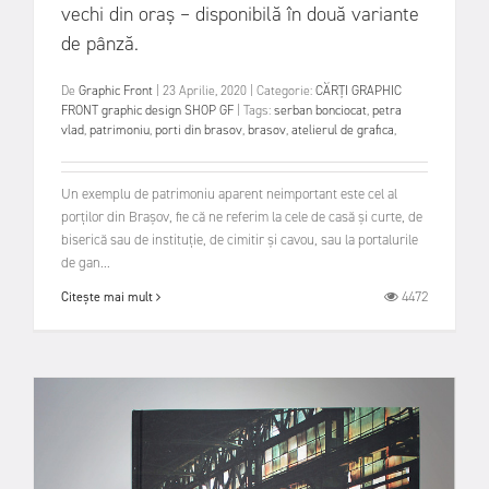
vechi din oraș – disponibilă în două variante
de pânză.
De
Graphic Front
|
23 Aprilie, 2020
|
Categorie:
CĂRȚI GRAPHIC
FRONT
graphic design
SHOP GF
|
Tags:
serban bonciocat
,
petra
vlad
,
patrimoniu
,
porti din brasov
,
brasov
,
atelierul de grafica
,
Un exemplu de patrimoniu aparent neim­portant este cel al
porţilor din Braşov, fie că ne referim la cele de casă şi curte, de
biserică sau de instituţie, de cimitir şi cavou, sau la portalurile
de gan...
4472
Citește mai mult