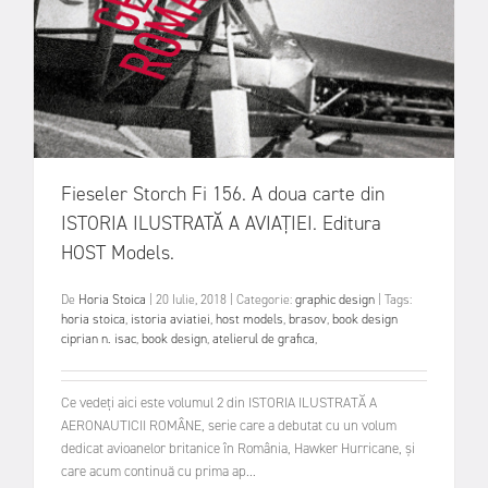
Fieseler Storch Fi 156. A doua carte din
ISTORIA ILUSTRATĂ A AVIAȚIEI. Editura
HOST Models.
De
Horia Stoica
|
20 Iulie, 2018
|
Categorie:
graphic design
|
Tags:
horia stoica
,
istoria aviatiei
,
host models
,
brasov
,
book design
ciprian n. isac
,
book design
,
atelierul de grafica
,
Ce vedeți aici este volumul 2 din ISTORIA ILUSTRATĂ A
AERONAUTICII ROMÂNE, serie care a debutat cu un volum
dedicat avioanelor britanice în România, Hawker Hurricane, și
care acum continuă cu prima ap...