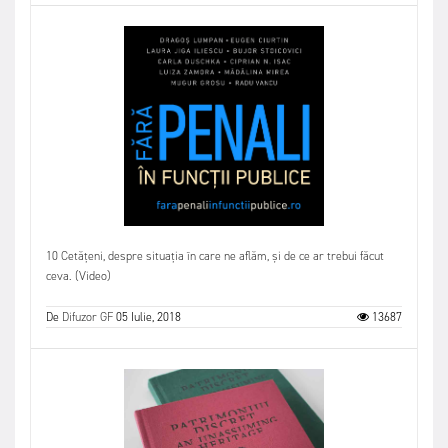
10 Cetățeni, despre situația în care ne aflăm, și de ce ar trebui făcut
ceva. (Video)
De
Difuzor GF
05 Iulie, 2018
13687