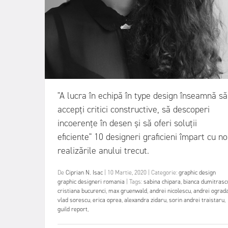
"A lucra în echipă în type design înseamnă să
accepți critici constructive, să descoperi
incoerențe în desen și să oferi soluții
eficiente" 10 designeri graficieni împart cu no
realizările anului trecut.
De
Ciprian N. Isac
|
10 Martie, 2020
|
Categorie:
graphic design
graphic designeri romania
|
Tags:
sabina chipara
,
bianca dumitrasc
cristiana bucurenci
,
max gruenwald
,
andrei nicolescu
,
andrei ograd
vlad sorescu
,
erica oprea
,
alexandra zidaru
,
sorin andrei traistaru
,
guild report
,