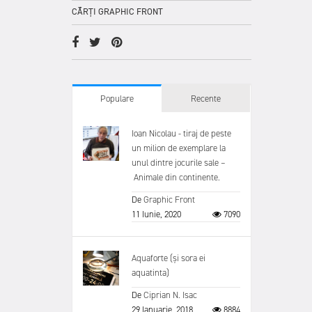
CĂRȚI GRAPHIC FRONT
Populare
Recente
Ioan Nicolau - tiraj de peste
un milion de exemplare la
unul dintre jocurile sale –
Animale din continente.
De
Graphic Front
11 Iunie, 2020
7090
Aquaforte (și sora ei
aquatinta)
De
Ciprian N. Isac
29 Ianuarie, 2018
8884