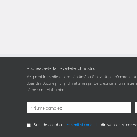
Abonează-te la newsleterul nostru!
Vei primi în medie o știre săptămânală bazată pe informație la z
doar din București ci și din alte orașe. De crezi că ai un materia
să ne scrii. Mulțumim!
Sunt de acord cu
termenii și condițiile
din website și dores