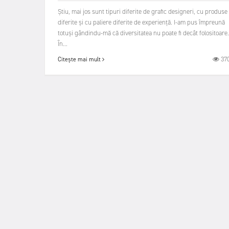
Știu, mai jos sunt tipuri diferite de grafic designeri, cu produse
diferite și cu paliere diferite de experiență. I-am pus împreună
totuși gândindu-mă că diversitatea nu poate fi decât folositoare.
În...
37
Citește mai mult