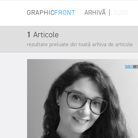
GRAPHIC
FRONT
ARHIVĂ
|
BLOG
1
Articole
rezultate preluate din toată arhiva de articole