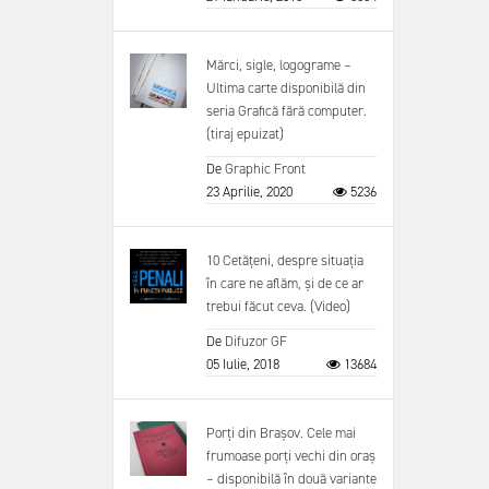
Mărci, sigle, logograme –
Ultima carte disponibilă din
seria Grafică fără computer.
(tiraj epuizat)
De
Graphic Front
23 Aprilie, 2020
5236
10 Cetățeni, despre situația
în care ne aflăm, și de ce ar
trebui făcut ceva. (Video)
De
Difuzor GF
05 Iulie, 2018
13684
Porți din Brașov. Cele mai
frumoase porți vechi din oraș
– disponibilă în două variante