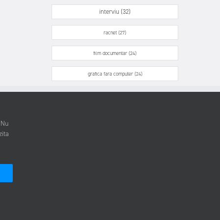
interviu (32)
racnet (27)
film documentar (24)
grafica fara computer (24)
. Nu
zita