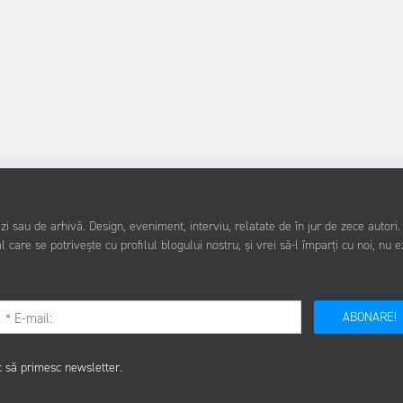
i sau de arhivă. Design, eveniment, interviu, relatate de în jur de zece autori
l care se potrivește cu profilul blogului nostru, și vrei să-l împarți cu noi, nu e
ABONARE!
c să primesc newsletter.