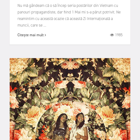
Nu mă gândeam că o să încep seria postărilor din Vietnam cu
panouri propagandiste, dar fiind 1 Mai mi s-a părut potrivit. Ne
reamintim cu această ocazie că această Zi Internațională a
muncii, care se ...
1985
Citește mai mult