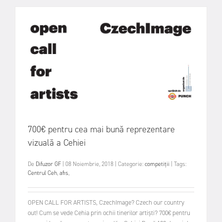
700€ pentru cea mai bună reprezentare
vizuală a Cehiei
De
Difuzor GF
|
08 Noiembrie, 2018
|
Categorie:
competiții
|
Tags:
Centrul Ceh
,
afis
,
OPEN CALL FOR ARTISTS, CzechImage? Czech our country
out! Cum se vede Cehia prin ochii tinerilor artişti? 700€ pentru