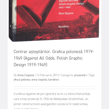
Contrar așteptărilor. Grafica poloneză 1919-
1949 (Against All Odds. Polish Graphic
Design 1919-1949)
De
Anna Ciepiela
|
13 Februarie, 2012
|
Categorie:
prezentări
|
Tags:
afisul polonez
,
anna ciepiela
,
karakter
,
Cuvântul Against de pe copertă e scris cu fontul Komunikat,
care a fost proiectat în 1932 de Władysław Strzemiński, un
pictor constructivist-avangardist cunoscut în toată lumea,