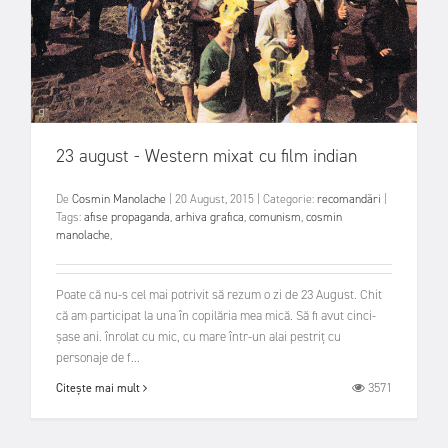
23 august - Western mixat cu film indian
De
Cosmin Manolache
|
20 August, 2015
|
Categorie:
recomandări
|
Tags:
afise propaganda
,
arhiva grafica
,
comunism
,
cosmin
manolache
,
Poate că nu-s cel mai potrivit să rezum o zi de 23 August. Chit
că am participat la una în copilăria mea mică. Să fi avut cinci-
șase ani. înrolat cu mic, cu mare într-un alai pestriț cu
personaje de f...
3571
Citește mai mult