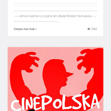
------------------------------------------------------------------------------------
------Articol ilustrat cu o parte din afișele filmelor festivalului.----
--------------------------------------------...
2060
Citește mai mult