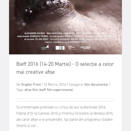
Bieff 2016 (14-20 Martie) - O selecție a celor
mai creative afișe
De
Graphic Front
|
10 Martie, 2016
|
Categorie:
film documentar
|
Tags:
afise film
,
bieff
,
film experimental
,
Scurtmetrajele premiate cu Ursul de Aur la Berlinale 2016,
Palme d’Or la Cannes 2015 și Premiul Orizzonti la Veneția 2015,
ale căror afișe vi le prezentăm, fac parte din programul Golden
Shorts și vor...