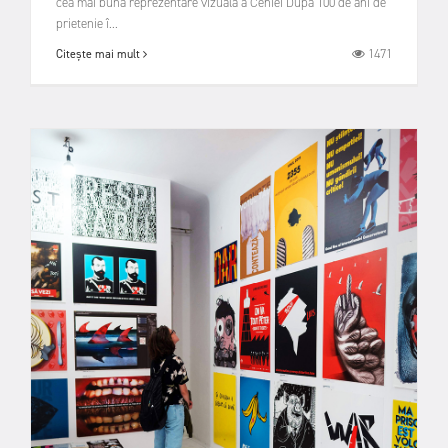
cea mai bună reprezentare vizuală a Cehiei După 100 de ani de
prietenie î...
1471
Citește mai mult