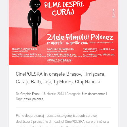
CinePOLSKA în orașele Brașov, Timișoara,
Galați, Bălți, Iași, Tg.Mureș, Cluj-Napoca
De
Graphic Front
|
15 Martie, 2016
|
Categorie:
film documentar
|
Tags:
afisul polonez
,
Filme despre curaj - acesta este genericul sub care se
desfășoară proiecțiile din cadrul CinePOLSKA, care primăvara