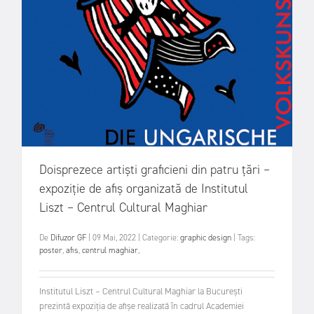
Doisprezece artiști graficieni din patru țări –
expoziție de afiș organizată de Institutul
Liszt – Centrul Cultural Maghiar
De
Difuzor GF
|
09 Mai, 2022
|
Categorie:
graphic design
|
Tags:
poster
,
afis
,
centrul maghiar
,
Institutul Liszt – Centrul Cultural Maghiar la București
prezintă expoziția de afișe realizată în cadrul Academiei