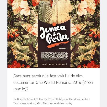
Care sunt secțiunile festivalului de film
documentar One World Romania 2016 (21-27
martie)?
De
Graphic Front
|
21 Martie, 2016
|
Categorie:
film documentar
|
Tags:
afise festival
,
afise film
,
one world romania
,