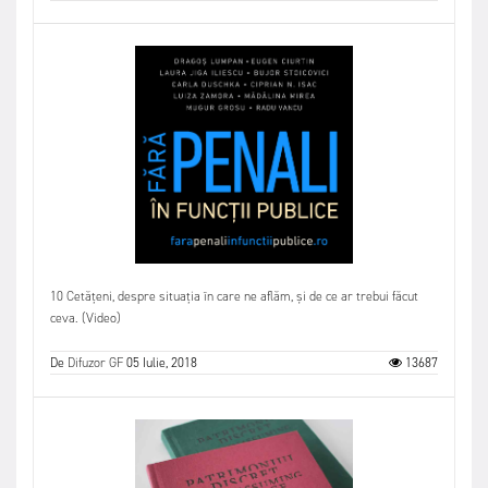
10 Cetățeni, despre situația în care ne aflăm, și de ce ar trebui făcut
ceva. (Video)
De
Difuzor GF
05 Iulie, 2018
13687