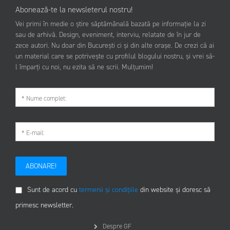
Abonează-te la newsleterul nostru!
Vei primi în medie o știre săptămânală bazată pe informație la zi
sau de arhivă. Design, eveniment, interviu, relatate de în jur de
zece autori. Nu doar din București ci și din alte orașe. De crezi că ai
un material care se potrivește cu profilul blogului nostru, și vrei să-
l împarți cu noi, nu ezita să ne scrii. Mulțumim!
ABONARE!
Sunt de acord cu
termenii și condițiile
din website și doresc să
primesc newsletter.
Despre GF