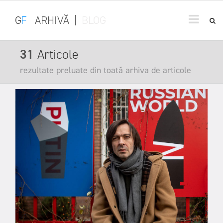
G
F
ARHIVĂ
|
BLOG
31
Articole
rezultate preluate din toată arhiva de articole