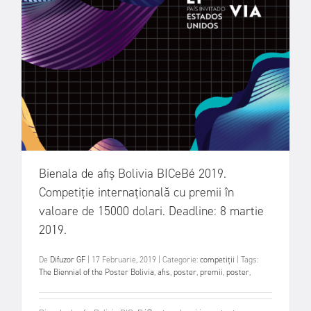
Bienala de afiș Bolivia BICeBé 2019.
Competiție internațională cu premii în
valoare de 15000 dolari. Deadline: 8 martie
2019.
De
Difuzor GF
|
17 Februarie, 2019
|
Categorie:
competiții
|
Tags:
The Biennial of the Poster Bolivia
,
afis
,
poster
,
premii
,
poster
,