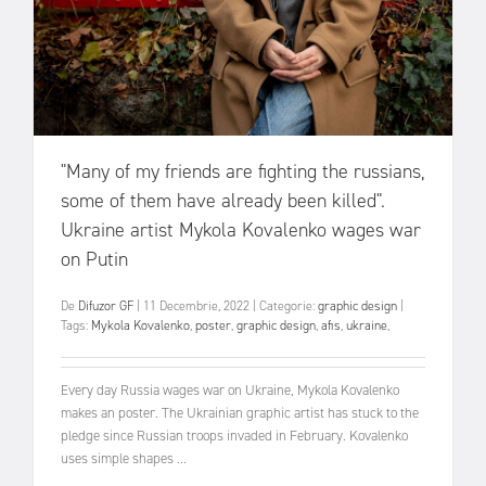
"Many of my friends are fighting the russians,
some of them have already been killed".
Ukraine artist Mykola Kovalenko wages war
on Putin
De
Difuzor GF
|
11 Decembrie, 2022
|
Categorie:
graphic design
|
Tags:
Mykola Kovalenko
,
poster
,
graphic design
,
afis
,
ukraine
,
Every day Russia wages war on Ukraine, Mykola Kovalenko
makes an poster. The Ukrainian graphic artist has stuck to the
pledge since Russian troops invaded in February. Kovalenko
uses simple shapes ...