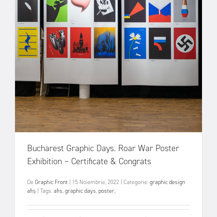
Bucharest Graphic Days. Roar War Poster
Exhibition – Certificate & Congrats
De
Graphic Front
|
15 Noiembrie, 2022
|
Categorie:
graphic design
afiș
|
Tags:
afis
,
graphic days
,
poster
,