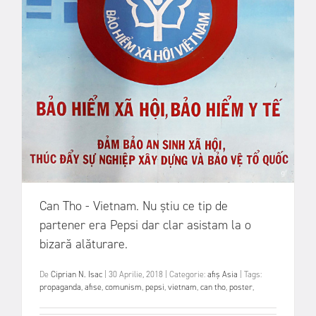
Can Tho - Vietnam. Nu știu ce tip de
partener era Pepsi dar clar asistam la o
bizară alăturare.
De
Ciprian N. Isac
|
30 Aprilie, 2018
|
Categorie:
afiș
Asia
|
Tags:
propaganda
,
afise
,
comunism
,
pepsi
,
vietnam
,
can tho
,
poster
,