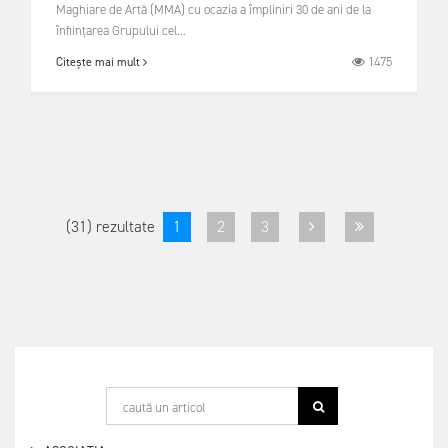
Maghiare de Artă (MMA) cu ocazia a împliniri 30 de ani de la
înființarea Grupului cel...
1475
Citește mai mult
(31) rezultate
1
2
3