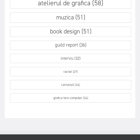
atelierul de grafica (58)
muzica (51)
book design (51)
guild report (36)
interviu (32)
racnet (27)
carturesti (24)
grafica fara computer (24)