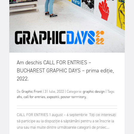
Am deschis CALL FOR ENTRIES –
BUCHAREST GRAPHIC DAYS – prima ediție,
2022.
De
Graphic Front
|
31 Iulie, 2022
|
Categorie:
graphic design
|
Tags:
afis
,
call for entries
,
expozitii
,
poster terrritory
,
CALL FOR ENTRIES 1 august – 6 septembrie Toți cei interesați
să participe au la dispoziție 6 săptămâni pentru a se înscrie la
una sau mai multe dintre următoarele categorii de proiec...