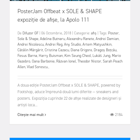
PosterJam Offbeat x SOLE & SHAPE
expoziție de afișe, la Apolo 111
De
Difuzor GF
|
06 Octombrie, 2018
|
Categorie:
afiș
|
Tags:
Poster
,
Sole & Shape
,
Adelina Butnaru
,
Alexandru Ranete
,
Andrei Damian
,
Andrei Nicolescu
,
Andrei Reg
,
Any Studio
,
Artem Matyushkin
,
Cătălin Mărgărit
,
Cristina Cazacu
,
Diana Grigore
,
Dragoș Boțcău
,
Fesus Barna
,
Harry Buisman
,
Kim Seung Cheol
,
Lukáš Jung
,
Mario
Gazebro
,
Oana Barbonie
,
Răzvan Ionel
,
Theodor Nistor
,
Sarah Peach
Allen
,
Vlad Sorescu.
,
A doua ediție PosterJam Offbeat x SOLE & SHAPE, powered by
Footshop, aduce împreună două lumi diferite — sneakers and
posters. Expoziția cuprinde 22 de afișe realizate de designeri și
artiști loca...
2184
Citește mai mult