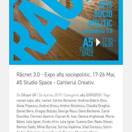
Răcnet 3.0 - Expo afiș sociopolitic. 17-26 Mai,
A5 Studio Space - Cartierul Creativ.
De
Difuzor GF
|
24 Aprilie, 2019
|
Categorie:
afiș
EXPOZIȚII
|
Tags:
racnet expo
,
afis
,
racnet
,
Carlos Boracnet
,
Andrea Dobrin Dinu
,
Alexe Popescu
,
Andrei Grosu
,
Andrei Nicolescu
,
Claudia Draghia
,
Daniel Bere
,
Dragoș Boțcău
,
George Roșu
,
Oana Barbonie
,
Carla
Duschka
,
Carmen Apetrei
,
Ciprian N. Isac
,
Denisa Angheluță
,
Maria
Bălan
,
Iulia Ignat
,
Ovidiu Hrin
,
Iulia Ignat
,
Suzana Dan
,
Radu Oltean
,
Ramon Sadîc
,
Mihai Burcea
,
Sorina Vazelina
,
Vlad Sorescu
,
Sorin-