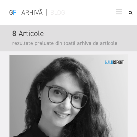
G
F
ARHIVĂ
|
BLOG
8
Articole
rezultate preluate din toată arhiva de articole