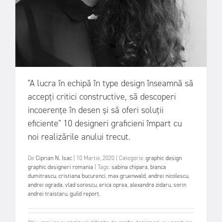
"A lucra în echipă în type design înseamnă să
accepți critici constructive, să descoperi
incoerențe în desen și să oferi soluții
eficiente" 10 designeri graficieni împart cu
noi realizările anului trecut.
De
Ciprian N. Isac
|
10 Martie, 2020
|
Categorie:
graphic design
graphic designeri romania
|
Tags:
sabina chipara
,
bianca
dumitrascu
,
cristiana bucurenci
,
max gruenwald
,
andrei nicolescu
,
andrei ograda
,
vlad sorescu
,
erica oprea
,
alexandra zidaru
,
sorin
andrei traistaru
,
guild report
,