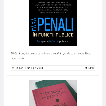
10 Cetățeni, despre situația în care ne aflăm, și de ce ar trebui făcut
ceva. (Video)
De
Difuzor GF
05 Iulie, 2018
13683