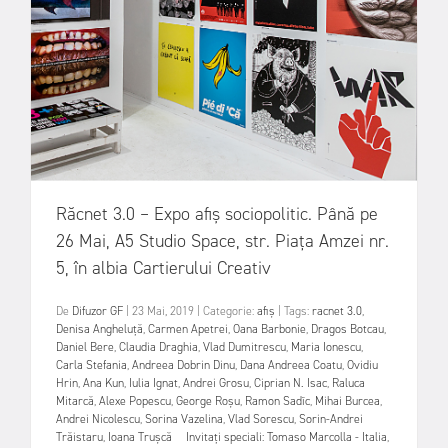
Răcnet 3.0 – Expo afiș sociopolitic. Până pe
26 Mai, A5 Studio Space, str. Piața Amzei nr.
5, în albia Cartierului Creativ
De
Difuzor GF
|
23 Mai, 2019
|
Categorie:
afiș
|
Tags:
racnet 3.0
,
Denisa Angheluță
,
Carmen Apetrei
,
Oana Barbonie
,
Dragos Botcau
,
Daniel Bere
,
Claudia Draghia
,
Vlad Dumitrescu
,
Maria Ionescu
,
Carla Stefania
,
Andreea Dobrin Dinu
,
Dana Andreea Coatu
,
Ovidiu
Hrin
,
Ana Kun
,
Iulia Ignat
,
Andrei Grosu
,
Ciprian N. Isac
,
Raluca
Mitarcă
,
Alexe Popescu
,
George Roșu
,
Ramon Sadîc
,
Mihai Burcea
,
Andrei Nicolescu
,
Sorina Vazelina
,
Vlad Sorescu
,
Sorin-Andrei
Trăistaru
,
Ioana Trușcă Invitați speciali: Tomaso Marcolla - Italia
,