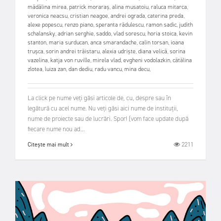
mădălina mirea
,
patrick moraraș
,
alina musatoiu
,
raluca mitarca
,
veronica neacsu
,
cristian neagoe
,
andrei ograda
,
caterina preda
,
alexe popescu
,
renzo piano
,
speranta rădulescu
,
ramon sadic
,
judith
schalansky
,
adrian serghie
,
saddo
,
vlad sorescu
,
horia stoica
,
kevin
stanton
,
maria surducan
,
anca smarandache
,
calin torsan
,
ioana
trușca
,
sorin andrei trăistaru
,
alexia udriște
,
diana velică
,
sorina
vazelina
,
katja von ruville
,
mirela vlad
,
evgheni vodolazkin
,
cătălina
zlotea
,
luiza zan
,
dan dediu
,
radu vancu
,
mina decu
,
La click pe nume veți găsi articole de, cu, despre sau în
legătură cu acel nume. Nu veți găsi aici nume de instituții,
nume de proiecte sau de lucrări. Spor! (vom face update după
fiecare nume nou ad...
2211
Citește mai mult