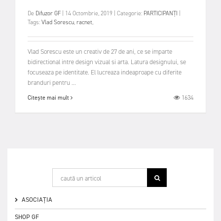
De
Difuzor GF
|
14 Octombrie, 2019
|
Categorie:
PARTICIPANȚI
|
Tags:
Vlad Sorescu
,
racnet
,
Vlad Sorescu este un creativ de 27 de ani, ce se imparte
bidirectional intre design vizual si arta. Latura designului, se
focuseaza pe identitate. El lucreaza indeaproape cu diferite
branduri pentru ...
1634
Citește mai mult
ASOCIAȚIA
SHOP GF