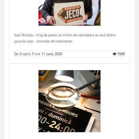
Ioan Nicolau - tiraj de peste un milion de exemplare la unul dintre
jocurile sale – Animale din continente.
De
Graphic Front
11 Iunie, 2020
7088