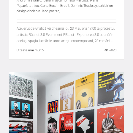
Andrei Trăistaru
,
Ioana Trușcă
,
Tomaso Marcolla
,
Maria
Papaefstathiou
,
Carlo Bocai - Brasil
,
Dominic Thackray
,
exhibition
design ciprian n. isac
,
poster
,
Atelierul de Grafică vă cheamă joi, 23 Mai, ora 19.00 la protestul
artistic Răcnet 3.0 Eveniment FB aici Expunerea 3.0 adună în
același spațiu lucrările unor artiști contemporani, 26 români ...
4828
Citește mai mult