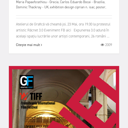
Maria Papaefstathiou - Grecia
,
Carlos Eduardo Bocai - Brazilia
,
Dominic Thackray - UK
,
exhibition design ciprian n. isac
,
poster
,
Atelierul de Grafică vă cheamă joi, 23 Mai, ora 19.00 la protestul
artistic Răcnet 3.0 Eveniment FB aici Expunerea 3.0 adună în
același spațiu lucrările unor artiști contemporani, 26 români ...
2009
Citește mai mult