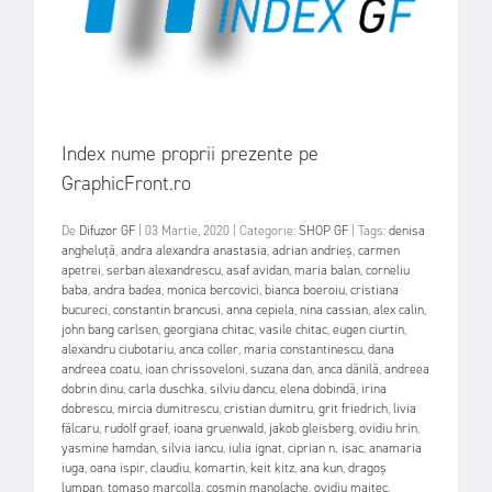
Index nume proprii prezente pe
GraphicFront.ro
De
Difuzor GF
|
03 Martie, 2020
|
Categorie:
SHOP GF
|
Tags:
denisa
angheluță
,
andra alexandra anastasia
,
adrian andrieș
,
carmen
apetrei
,
serban alexandrescu
,
asaf avidan
,
maria balan
,
corneliu
baba
,
andra badea
,
monica bercovici
,
bianca boeroiu
,
cristiana
bucureci
,
constantin brancusi
,
anna cepiela
,
nina cassian
,
alex calin
,
john bang carlsen
,
georgiana chitac
,
vasile chitac
,
eugen ciurtin
,
alexandru ciubotariu
,
anca coller
,
maria constantinescu
,
dana
andreea coatu
,
ioan chrissoveloni
,
suzana dan
,
anca dănilă
,
andreea
dobrin dinu
,
carla duschka
,
silviu dancu
,
elena dobindă
,
irina
dobrescu
,
mircia dumitrescu
,
cristian dumitru
,
grit friedrich
,
livia
fălcaru
,
rudolf graef
,
ioana gruenwald
,
jakob gleisberg
,
ovidiu hrin
,
yasmine hamdan
,
silvia iancu
,
iulia ignat
,
ciprian n. isac
,
anamaria
iuga
,
oana ispir
,
claudiu
,
komartin
,
keit kitz
,
ana kun
,
dragoș
lumpan
,
tomaso marcolla
,
cosmin manolache
,
ovidiu maitec
,