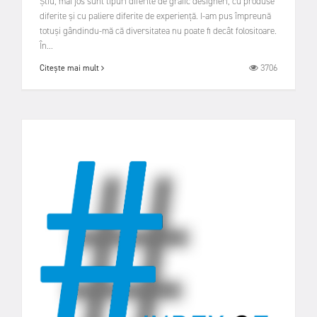
Știu, mai jos sunt tipuri diferite de grafic designeri, cu produse
diferite și cu paliere diferite de experiență. I-am pus împreună
totuși gândindu-mă că diversitatea nu poate fi decât folositoare.
În...
3706
Citește mai mult