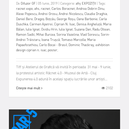
De
Difuzor GF
|
05 Iunie, 2019
|
Categorie:
afiș
EXPOZIȚII
|
Tags:
racnet expo
,
afis
,
racnet
,
Carlos Boracnet
,
Andrea Dobrin Dinu
,
Alexe Popescu
,
Andrei Grosu
,
Andrei Nicolescu
,
Claudia Draghia
,
Daniel Bere
,
Dragoș Boțcău
,
George Roșu
,
Oana Barbonie
,
Carla
Duschka
,
Carmen Apetrei
,
Ciprian N. Isac
,
Denisa Angheluță
,
Maria
Bălan
,
Iulia Ignat
,
Ovidiu Hrin
,
Iulia Ignat
,
Suzana Dan
,
Radu Oltean
,
Ramon Sadîc
,
Mihai Burcea
,
Sorina Vazelina
,
Vlad Sorescu
,
Sorin-
Andrei Trăistaru
,
Ioana Trușcă
,
Tomaso Marcolla
,
Maria
Papaefstathiou
,
Carlo Bocai - Brasil
,
Dominic Thackray
,
exhibition
design ciprian n. isac
,
poster
,
Tiff și Atelierul de Grafică vă invită în perioada 31 mai - 9 iunie,
la protestul artistic Răcnet 4.0 - Muzeul de Artă - Cluj
Expunerea 4.0 adună în același spațiu lucrările unor artiști...
2102
Citește mai mult