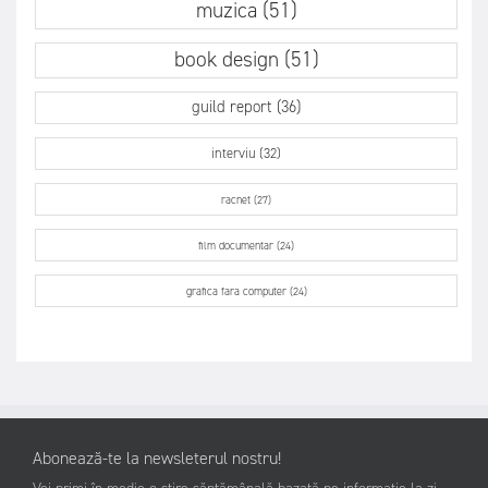
muzica (51)
book design (51)
guild report (36)
interviu (32)
racnet (27)
film documentar (24)
grafica fara computer (24)
Abonează-te la newsleterul nostru!