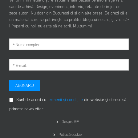
Vei primi în medie o știre săptămânală bazată pe informație la zi
sau de arhivă. Design, eveniment, interviu, relatate de în jur de
zece autori. Nu doar din București ci și din alte orașe. De crezi că ai
un material care se potrivește cu profilul blogului nostru, și vrei să-
l împarți cu noi, nu ezita să ne scrii. Mulțumim!
ABONARE!
Sunt de acord cu
termenii și condițiile
din website și doresc să
primesc newsletter.
Despre GF
Politică cookie