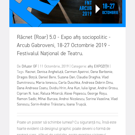
Răcnet (Roar) 5.0 - Expo afiș sociopolitic -
Arcub Gabroveni, 18-27 Octombrie 2019 -
Festivalul Național de Teatru.
De
Difuzor GF
|
11 Octombrie, 2019
|
Categorie:
afiș
EXPOZIȚII
|
Tags:
Racnet
,
Denisa Angheluță
,
Carmen Apetrei
,
Oana Barbonie
,
Dragos Boțcă
,
Daniel Bere
,
Suzana Dan
,
Claudia Draghia
,
Vlad
Dumitrescu
,
Maria Ionescu
,
Carla Duschka
,
Andreea Dobrin Dinu
,
Dana Andreea Coatu
,
Ovidiu Hrin
,
Ana Kun
,
Iulia Ignat
,
Andrei Grosu
,
Ciprian N. Isac
,
Raluca Mitarcă
,
Alexe Popescu
,
George Roșu
,
Ramon Sadîc
,
Mihai Burcea
,
Andrei Nicolescu
,
Sorina Vazelina
,
Vlad
Sorescu
,
Sorin-Andrei Trăistaru
,
Ioana Trușcă
,
Poate un poster să schimbe lumea? Cu siguranță nu, însă este
foarte evident că designul graphic poate deveni o formă de
protest care, alături de celelalte, poate menține sistemul