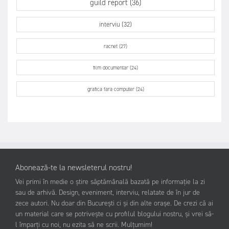
guild report (36)
interviu (32)
racnet (27)
film documentar (24)
grafica fara computer (24)
Abonează-te la newsleterul nostru!
Vei primi în medie o știre săptămânală bazată pe informație la zi
sau de arhivă. Design, eveniment, interviu, relatate de în jur de
zece autori. Nu doar din București ci și din alte orașe. De crezi că ai
un material care se potrivește cu profilul blogului nostru, și vrei să-
l împarți cu noi, nu ezita să ne scrii. Mulțumim!