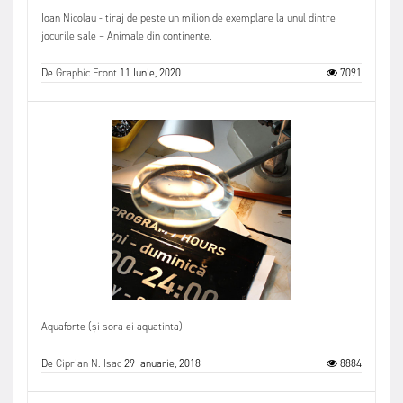
Ioan Nicolau - tiraj de peste un milion de exemplare la unul dintre
jocurile sale – Animale din continente.
De
Graphic Front
11 Iunie, 2020
7091
Aquaforte (și sora ei aquatinta)
De
Ciprian N. Isac
29 Ianuarie, 2018
8884