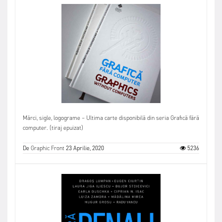
Mărci, sigle, logograme – Ultima carte disponibilă din seria Grafică fără
computer. (tiraj epuizat)
De
Graphic Front
23 Aprilie, 2020
5236