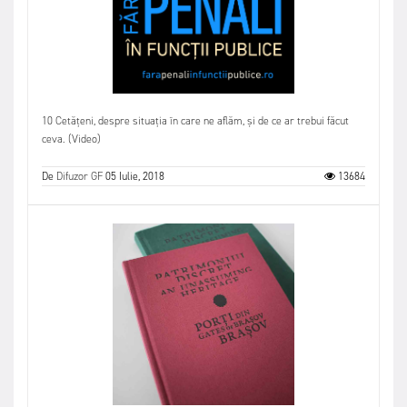
10 Cetățeni, despre situația în care ne aflăm, și de ce ar trebui făcut
ceva. (Video)
De
Difuzor GF
05 Iulie, 2018
13684