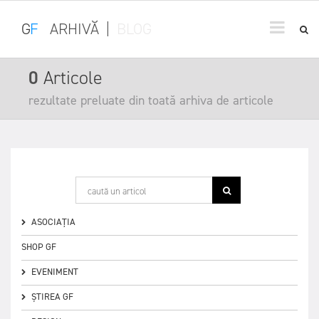
G
F
ARHIVĂ
|
BLOG
0
Articole
rezultate preluate din toată arhiva de articole
Nu sunt articole in aceasta categorie!
ASOCIAȚIA
SHOP GF
EVENIMENT
ȘTIREA GF