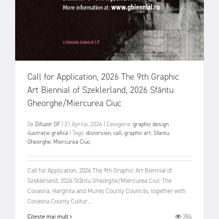
Call for Application, 2026 The 9th Graphic
Art Biennial of Szeklerland, 2026 Sfântu
Gheorghe/Miercurea Ciuc
De
Difuzor GF
|
21 Aprilie, 2026
|
Categorie:
graphic design
ilustrație
grafică
|
Tags:
distorsion
,
call
,
graphic art
,
Sfantu
Gheorghe
,
Miercurea Ciuc
,
Call for Application, 2026 The 9th Graphic Art Biennial of
Szeklerland, 2026 Sfântu Gheorghe/Miercurea Ciuc The
Covasna, Harghita and Mureş County Councils, together with
Covasna County Cultur...
384
Citește mai mult