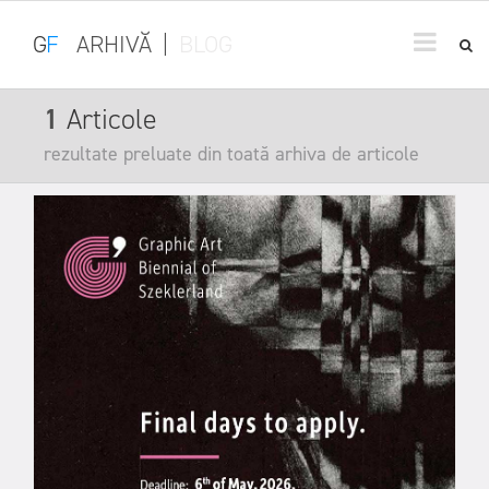
G
F
ARHIVĂ
|
BLOG
1
Articole
rezultate preluate din toată arhiva de articole