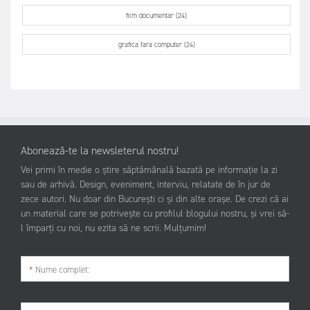
film documentar (24)
grafica fara computer (24)
Abonează-te la newsleterul nostru!
Vei primi în medie o știre săptămânală bazată pe informație la zi
sau de arhivă. Design, eveniment, interviu, relatate de în jur de
zece autori. Nu doar din București ci și din alte orașe. De crezi că ai
un material care se potrivește cu profilul blogului nostru, și vrei să-
l împarți cu noi, nu ezita să ne scrii. Mulțumim!