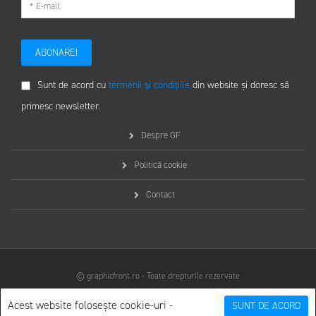
ABONARE!
Sunt de acord cu
termenii și condițiile
din website și doresc să
primesc newsletter.
Despre GF
Politică cookie
Contact
© graphicfront.ro - Toate drepturile rezervate
Acest website folosește cookie-uri -
SUNT DE ACORD