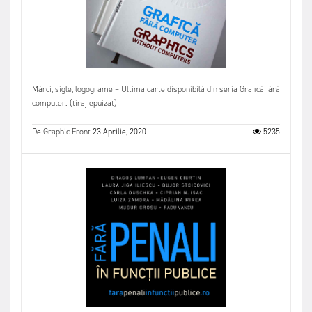
Mărci, sigle, logograme – Ultima carte disponibilă din seria Grafică fără
computer. (tiraj epuizat)
De
Graphic Front
23 Aprilie, 2020
5235