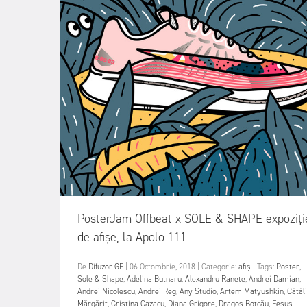
PosterJam Offbeat x SOLE & SHAPE expoziți
de afișe, la Apolo 111
De
Difuzor GF
|
06 Octombrie, 2018
|
Categorie:
afiș
|
Tags:
Poster
,
Sole & Shape
,
Adelina Butnaru
,
Alexandru Ranete
,
Andrei Damian
,
Andrei Nicolescu
,
Andrei Reg
,
Any Studio
,
Artem Matyushkin
,
Cătăl
Mărgărit
,
Cristina Cazacu
,
Diana Grigore
,
Dragoș Boțcău
,
Fesus