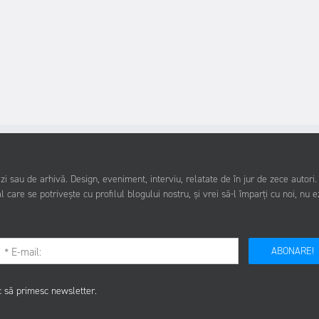
i sau de arhivă. Design, eveniment, interviu, relatate de în jur de zece autori
l care se potrivește cu profilul blogului nostru, și vrei să-l împarți cu noi, nu e
ABONARE!
c să primesc newsletter.