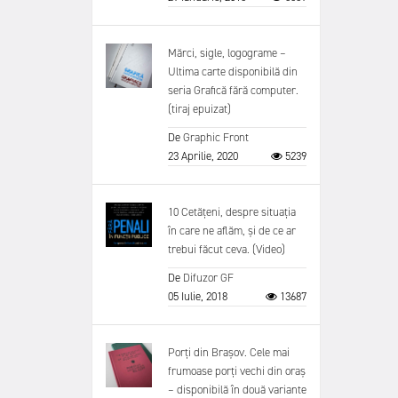
Mărci, sigle, logograme –
Ultima carte disponibilă din
seria Grafică fără computer.
(tiraj epuizat)
De
Graphic Front
23 Aprilie, 2020
5239
10 Cetățeni, despre situația
în care ne aflăm, și de ce ar
trebui făcut ceva. (Video)
De
Difuzor GF
05 Iulie, 2018
13687
Porți din Brașov. Cele mai
frumoase porți vechi din oraș
– disponibilă în două variante