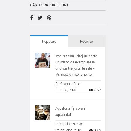
CĂRȚI GRAPHIC FRONT
Populare
Recente
Ioan Nicolau - tiraj de peste
un milion de exemplare la
unul dintre jocurile sale –
Animale din continente.
De
Graphic Front
11 Iunie, 2020
7092
Aquaforte (și sora ei
aquatinta)
De
Ciprian N. Isac
29 Ianuarie, 2018
8889