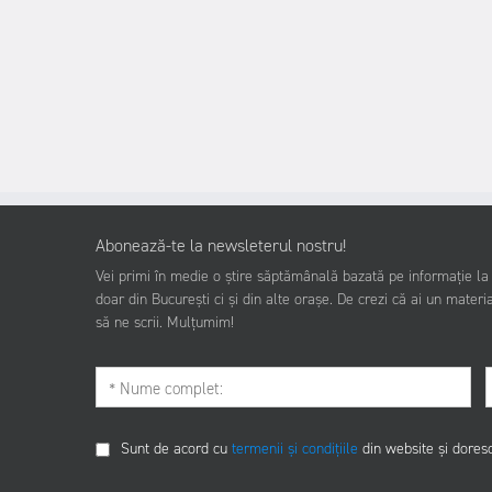
Abonează-te la newsleterul nostru!
Vei primi în medie o știre săptămânală bazată pe informație la z
doar din București ci și din alte orașe. De crezi că ai un materia
să ne scrii. Mulțumim!
Sunt de acord cu
termenii și condițiile
din website și dores