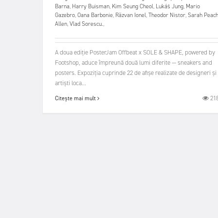
Barna
,
Harry Buisman
,
Kim Seung Cheol
,
Lukáš Jung
,
Mario
Gazebro
,
Oana Barbonie
,
Răzvan Ionel
,
Theodor Nistor
,
Sarah Peac
Allen
,
Vlad Sorescu.
,
A doua ediție PosterJam Offbeat x SOLE & SHAPE, powered by
Footshop, aduce împreună două lumi diferite — sneakers and
posters. Expoziția cuprinde 22 de afișe realizate de designeri și
artiști loca...
21
Citește mai mult