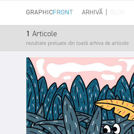
GRAPHIC
FRONT
ARHIVĂ
|
BLOG
1
Articole
rezultate preluate din toată arhiva de articole