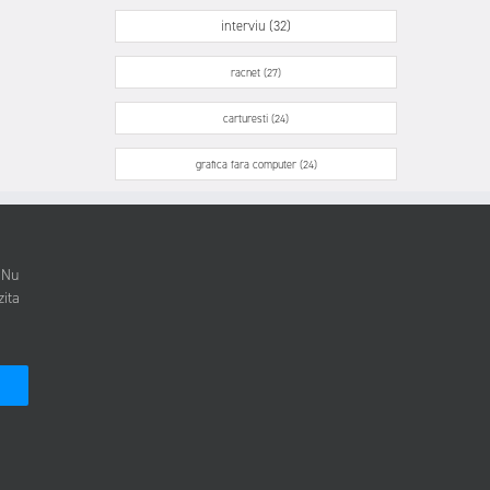
interviu (32)
racnet (27)
carturesti (24)
grafica fara computer (24)
. Nu
zita