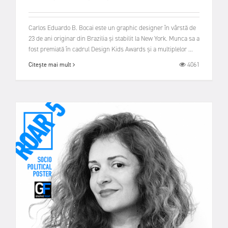
Carlos Eduardo B. Bocai este un graphic designer în vârstă de
23 de ani originar din Brazilia și stabilit la New York. Munca sa a
fost premiată în cadrul Design Kids Awards și a multiplelor ...
4061
Citește mai mult