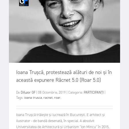
Ioana Trușcă, protestează alături de noi și în
această expunere Răcnet 5.0 (Roar 5.0)
De
Difuzor GF
|
08 Octombrie, 2019
|
Categorie:
PARTICIPANȚI
|
Tags:
ioana trusca
,
racnet
,
roar
,
Ioana Trușcă trăiește și lucrează în București. E arhitect și
ilustrator - de bandă desenată, în special. A absolvit
Universitatea de Arhitectură și Urbanism "Ion Mincu" în 2015,