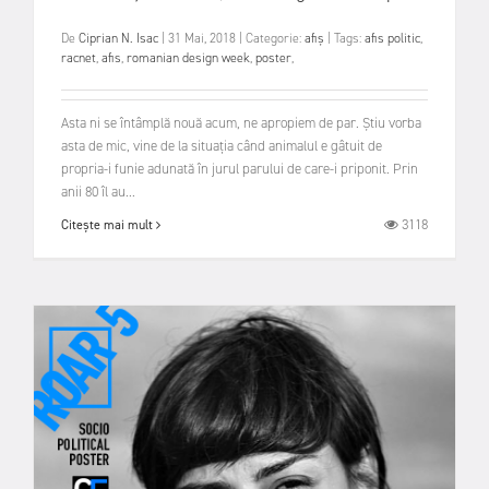
De
Ciprian N. Isac
|
31 Mai, 2018
|
Categorie:
afiș
|
Tags:
afis politic
,
racnet
,
afis
,
romanian design week
,
poster
,
Asta ni se întâmplă nouă acum, ne apropiem de par. Știu vorba
asta de mic, vine de la situația când animalul e gâtuit de
propria-i funie adunată în jurul parului de care-i priponit. Prin
anii 80 îl au...
3118
Citește mai mult