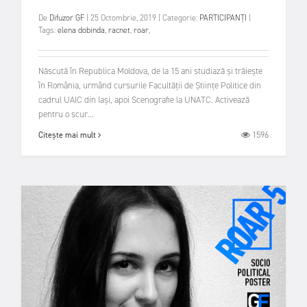
De
Difuzor GF
|
25 Octombrie, 2019
|
Categorie:
PARTICIPANȚI
|
Tags:
elena dobinda
,
racnet
,
roar
,
Născută în Republica Moldova, de la 15 ani studiază și trăiește
în România, urmând cursurile Facultății de Științe Politice din
cadrul UAIC din Iași, apoi Scenografie la UNATC. Activează
pentru o scur...
1596
Citește mai mult