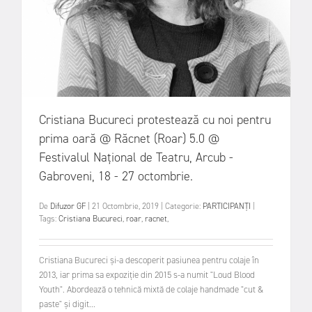
Cristiana Bucureci protestează cu noi pentru
prima oară @ Răcnet (Roar) 5.0 @
Festivalul Național de Teatru, Arcub -
Gabroveni, 18 - 27 octombrie.
De
Difuzor GF
|
21 Octombrie, 2019
|
Categorie:
PARTICIPANȚI
|
Tags:
Cristiana Bucureci
,
roar
,
racnet
,
Cristiana Bucureci și-a descoperit pasiunea pentru colaje în
2013, iar prima sa expoziție din 2015 s-a numit "Loud Blood
Youth". Abordează o tehnică mixtă de colaje handmade "cut &
paste" și digit...