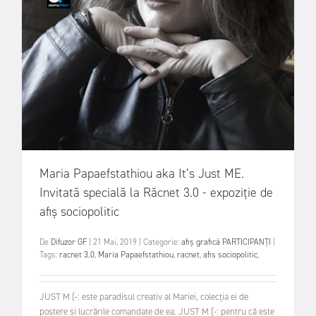
Maria Papaefstathiou aka It’s Just ME.
Invitată specială la Răcnet 3.0 - expoziție de
afiș sociopolitic
De
Difuzor GF
|
21 Mai, 2019
|
Categorie:
afiș
grafică
PARTICIPANȚI
|
Tags:
racnet 3.0
,
Maria Papaefstathiou
,
racnet
,
afis sociopolitic
,
JUST M (-: este paradisul creativ al Mariei, colecția ei de
postere și lucrările comandate de ea. JUST M (-: pentru că este