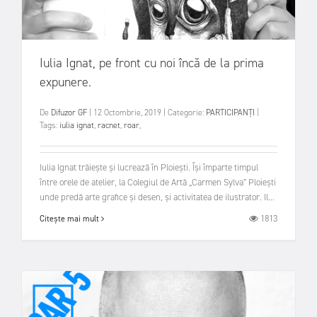
Iulia Ignat, pe front cu noi încă de la prima
expunere.
De
Difuzor GF
|
12 Octombrie, 2019
|
Categorie:
PARTICIPANȚI
|
Tags:
iulia ignat
,
racnet
,
roar
,
Iulia Ignat trăiește și lucrează în Ploiești. Își împarte timpul
între orele de atelier, la Colegiul de Artă „Carmen Sylva” Ploiești
unde predă arte grafice și desen, și activitatea de ilustrator. Il...
1813
Citește mai mult