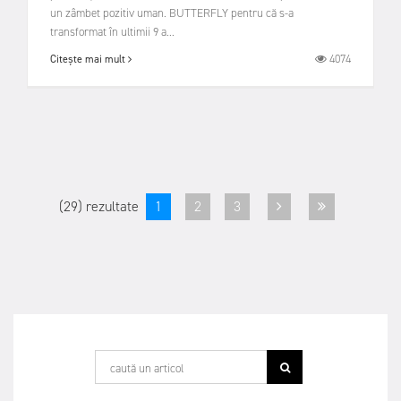
un zâmbet pozitiv uman. BUTTERFLY pentru că s-a
transformat în ultimii 9 a...
4074
Citește mai mult
(29) rezultate
1
2
3