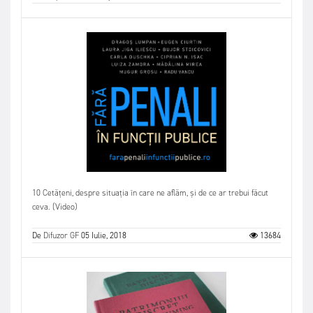
10 Cetățeni, despre situația în care ne aflăm, și de ce ar trebui făcut
ceva. (Video)
De
Difuzor GF
05 Iulie, 2018
13684