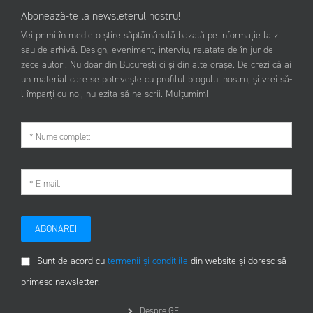
Abonează-te la newsleterul nostru!
Vei primi în medie o știre săptămânală bazată pe informație la zi
sau de arhivă. Design, eveniment, interviu, relatate de în jur de
zece autori. Nu doar din București ci și din alte orașe. De crezi că ai
un material care se potrivește cu profilul blogului nostru, și vrei să-
l împarți cu noi, nu ezita să ne scrii. Mulțumim!
ABONARE!
Sunt de acord cu
termenii și condițiile
din website și doresc să
primesc newsletter.
Despre GF