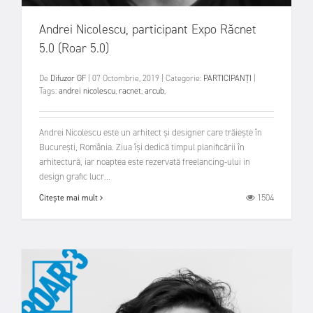
Andrei Nicolescu, participant Expo Răcnet
5.0 (Roar 5.0)
De
Difuzor GF
|
07 Octombrie, 2019
|
Categorie:
PARTICIPANȚI
|
Tags:
andrei nicolescu
,
racnet
,
arcub
,
Andrei Nicolescu este un arhitect și designer care trăiește în
București, România. Ziua își dedică timpul planificării în
arhitectură, iar noaptea este rezervată freelancing-ului in
design grafic lucr...
1504
Citește mai mult