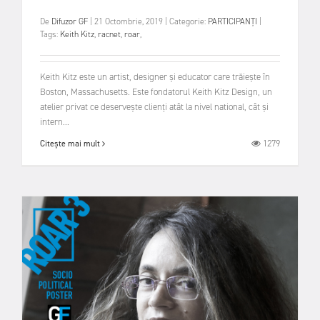
De
Difuzor GF
|
21 Octombrie, 2019
|
Categorie:
PARTICIPANȚI
|
Tags:
Keith Kitz
,
racnet
,
roar
,
Keith Kitz este un artist, designer și educator care trăiește în
Boston, Massachusetts. Este fondatorul Keith Kitz Design, un
atelier privat ce deservește clienți atât la nivel national, cât și
intern...
1279
Citește mai mult