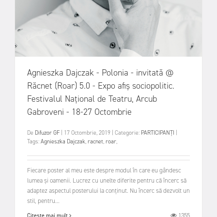
Agnieszka Dajczak - Polonia - invitată @
Răcnet (Roar) 5.0 - Expo afiș sociopolitic.
Festivalul Național de Teatru, Arcub
Gabroveni - 18-27 Octombrie
De
Difuzor GF
|
17 Octombrie, 2019
|
Categorie:
PARTICIPANȚI
|
Tags:
Agnieszka Dajczak
,
racnet
,
roar
,
Fiecare poster al meu este despre modul în care eu gândesc
lumea și oamenii. Lucrez cu unelte diferite pentru că încerc să
adaptez aspectul posterului la conținut. Nu încerc să dezvolt un
stil, pentru...
1355
Citește mai mult