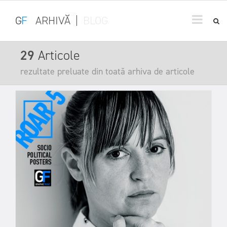
G
F
ARHIVĂ
|
BLOG
29
Articole
rezultate preluate din toată arhiva de articole