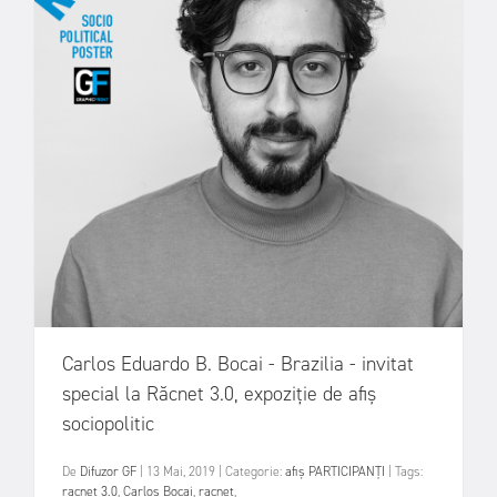
Carlos Eduardo B. Bocai - Brazilia - invitat
special la Răcnet 3.0, expoziție de afiș
sociopolitic
De
Difuzor GF
|
13 Mai, 2019
|
Categorie:
afiș
PARTICIPANȚI
|
Tags:
racnet 3.0
,
Carlos Bocai
,
racnet
,