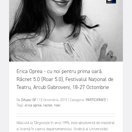
Erica Oprea - cu noi pentru prima oară.
Răcnet 5.0 (Roar 5.0), Festivalul Național de
Teatru, Arcub Gabroveni, 18-27 Octombrie
De
Difuzor GF
|
13 Octombrie, 2019
|
Categorie:
PARTICIPANȚI
|
Tags:
erica oprea
,
racnet
,
roar
,
Născută la Târgoviște în anul 1995, este absolventă de masterat
și licență în cadrul departamentului Grafică al Universității