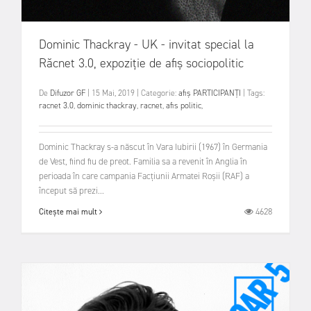
Dominic Thackray - UK - invitat special la
Răcnet 3.0, expoziție de afiș sociopolitic
De
Difuzor GF
|
15 Mai, 2019
|
Categorie:
afiș
PARTICIPANȚI
|
Tags:
racnet 3.0
,
dominic thackray
,
racnet
,
afis politic
,
Dominic Thackray s-a născut în Vara Iubirii (1967) în Germania
de Vest, fiind fiu de preot. Familia sa a revenit în Anglia în
perioada în care campania Facțiunii Armatei Roșii (RAF) a
început să prezi...
4628
Citește mai mult