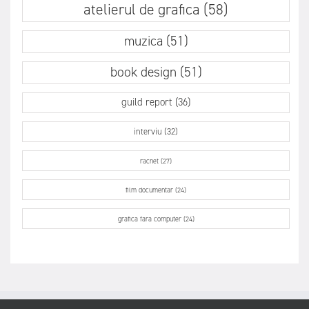
atelierul de grafica (58)
muzica (51)
book design (51)
guild report (36)
interviu (32)
racnet (27)
film documentar (24)
grafica fara computer (24)