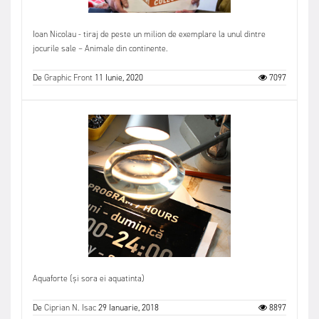
Ioan Nicolau - tiraj de peste un milion de exemplare la unul dintre
jocurile sale – Animale din continente.
De
Graphic Front
11 Iunie, 2020
7097
Aquaforte (și sora ei aquatinta)
De
Ciprian N. Isac
29 Ianuarie, 2018
8897