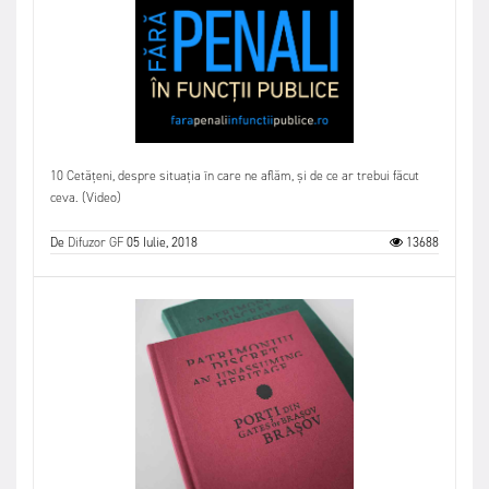
10 Cetățeni, despre situația în care ne aflăm, și de ce ar trebui făcut
ceva. (Video)
De
Difuzor GF
05 Iulie, 2018
13688