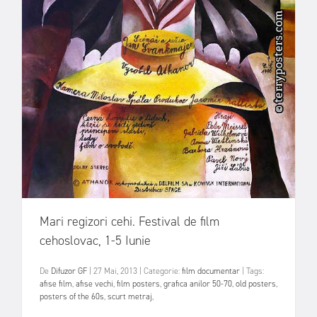
Mari regizori cehi. Festival de film
cehoslovac, 1-5 Iunie
De
Difuzor GF
|
27 Mai, 2013
|
Categorie:
film documentar
|
Tags:
afise film
,
afise vechi
,
film posters
,
grafica anilor 50-70
,
old posters
,
posters of the 60s
,
scurt metraj
,