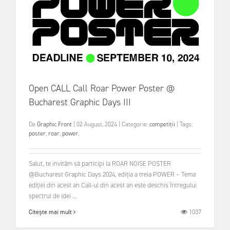
Open CALL Call Roar Power Poster @
Bucharest Graphic Days III
De
Graphic Front
|
02 August, 2024
|
Categorie:
competiții
|
Tags:
poster
,
roar
,
power
,
Salut, te invităm să participi la ROAR NOISE POSTER
@Bucharest Graphic Days 2024, ediția a treia POWER – Tema
ediției din acest an Call-ul din acest an este deschis întregului
spectrul de idei ...
1037
Citește mai mult