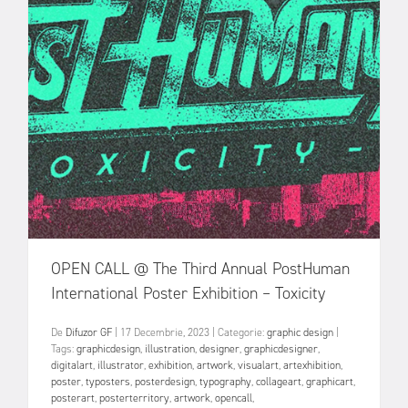
OPEN CALL @ The Third Annual PostHuman
International Poster Exhibition – Toxicity
De
Difuzor GF
|
17 Decembrie, 2023
|
Categorie:
graphic design
|
Tags:
graphicdesign
,
illustration
,
designer
,
graphicdesigner
,
digitalart
,
illustrator
,
exhibition
,
artwork
,
visualart
,
artexhibition
,
poster
,
typosters
,
posterdesign
,
typography
,
collageart
,
graphicart
,
posterart
,
posterterritory
,
artwork
,
opencall
,