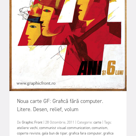
Noua carte GF: Grafică fără computer.
Litere. Desen, relief, volum
De
Graphic Front
|
28 Octombrie, 2011
|
Categorie:
carte
|
Tags:
ateliere vechi
,
communist visual communication
,
comunism
,
coperte reviste
,
gala bun de tipar
,
grafica fara computer
,
grafica