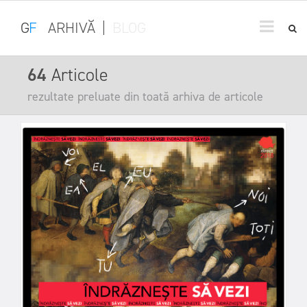
G
F
ARHIVĂ
|
BLOG
64
Articole
rezultate preluate din toată arhiva de articole