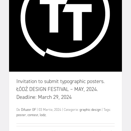
Invitation to submit typographic posters.
ŁÓDŹ DESIGN FESTIVAL – MAY, 2024.
Deadline: March 29, 2024
De
Difuzor GF
|
03 Martie, 2024
|
Categorie:
graphic design
|
Tags:
poster
,
contest
,
lodz
,