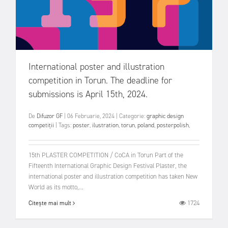
International poster and illustration
competition in Torun. The deadline for
submissions is April 15th, 2024.
De
Difuzor GF
|
06 Februarie, 2024
|
Categorie:
graphic design
competiții
|
Tags:
poster
,
ilustration
,
torun
,
poland
,
posterpolish
,
15th PLASTER COMPETITION / CoCA in Torun Part of the
Fifteenth International Graphic Design Festival Plaster, the
international poster and illustration competition has taken New
World as its motto,...
1724
Citește mai mult