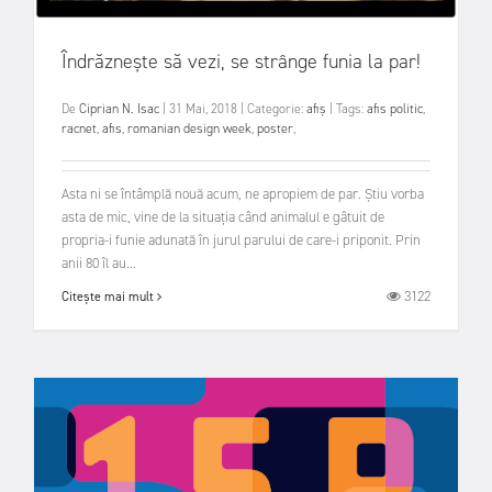
Îndrăznește să vezi, se strânge funia la par!
De
Ciprian N. Isac
|
31 Mai, 2018
|
Categorie:
afiș
|
Tags:
afis politic
,
racnet
,
afis
,
romanian design week
,
poster
,
Asta ni se întâmplă nouă acum, ne apropiem de par. Știu vorba
asta de mic, vine de la situația când animalul e gâtuit de
propria-i funie adunată în jurul parului de care-i priponit. Prin
anii 80 îl au...
3122
Citește mai mult