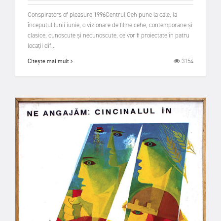
Conspirators of pleasure 1996Centrul Ceh pune la cale, la
începutul lunii iunie, o vizionare de filme cehe, contemporane și
clasice, cunoscute și necunoscute, ce vor fi proiectate în patru
locații dif...
3154
Citește mai mult