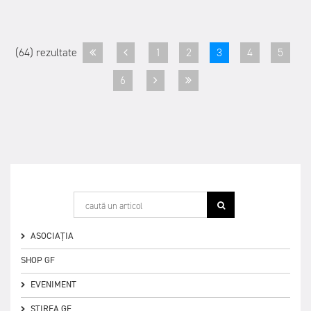
(64) rezultate
1
2
3
4
5
6
ASOCIAȚIA
SHOP GF
EVENIMENT
ȘTIREA GF