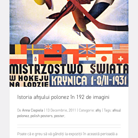
Istoria afișului polonez în 192 de imagini
De
Anna Ciepiela
|
13 Decembrie, 2011
|
Categorie:
afiș
|
Tags:
afisul
polonez
,
polish posters
,
poster
,
Poate că e greu să vă gândiți la expoziții în această perioadă a