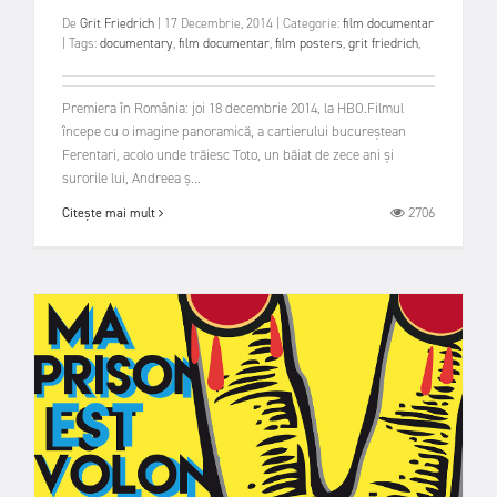
De
Grit Friedrich
|
17 Decembrie, 2014
|
Categorie:
film documentar
|
Tags:
documentary
,
film documentar
,
film posters
,
grit friedrich
,
Premiera în România: joi 18 decembrie 2014, la HBO.Filmul
începe cu o imagine panoramică, a cartierului bucureștean
Ferentari, acolo unde trăiesc Toto, un băiat de zece ani și
surorile lui, Andreea ș...
2706
Citește mai mult