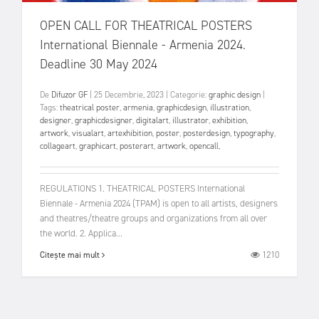
OPEN CALL FOR THEATRICAL POSTERS
International Biennale - Armenia 2024.
Deadline 30 May 2024
De
Difuzor GF
|
25 Decembrie, 2023
|
Categorie:
graphic design
|
Tags:
theatrical poster
,
armenia
,
graphicdesign
,
illustration
,
designer
,
graphicdesigner
,
digitalart
,
illustrator
,
exhibition
,
artwork
,
visualart
,
artexhibition
,
poster
,
posterdesign
,
typography
,
collageart
,
graphicart
,
posterart
,
artwork
,
opencall
,
REGULATIONS 1. THEATRICAL POSTERS International
Biennale - Armenia 2024 (TPAM) is open to all artists, designers
and theatres/theatre groups and organizations from all over
the world. 2. Applica...
1210
Citește mai mult