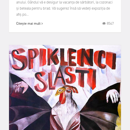
anului. Gândul vă e desigur la vacanța de sărbători, la cozonaci
și beteala pentru brad. Vă sugerez însă să vedeți expoziția de
afiș po...
8547
Citește mai mult