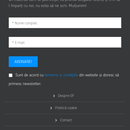
l împarți cu noi, nu ezita să ne scrii. Mulțumim!
ABONARE!
Sunt de acord cu
termenii și condițiile
din website și doresc să
primesc newsletter.
Despre GF
Politică cookie
Contact