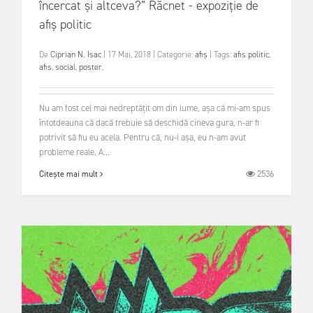
încercat și altceva?” Răcnet - expoziție de
afiș politic
De
Ciprian N. Isac
|
17 Mai, 2018
|
Categorie:
afiș
|
Tags:
afis politic
,
afis
,
social
,
poster
,
Nu am fost cel mai nedreptățit om din lume, așa că mi-am spus
întotdeauna că dacă trebuie să deschidă cineva gura, n-ar fi
potrivit să fiu eu acela. Pentru că, nu-i așa, eu n-am avut
probleme reale. A...
2536
Citește mai mult