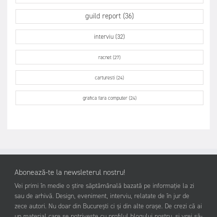
guild report (36)
interviu (32)
racnet (27)
carturesti (24)
grafica fara computer (24)
Abonează-te la newsleterul nostru!
Vei primi în medie o știre săptămânală bazată pe informație la zi
sau de arhivă. Design, eveniment, interviu, relatate de în jur de
zece autori. Nu doar din București ci și din alte orașe. De crezi că ai
un material care se potrivește cu profilul blogului nostru, și vrei să-