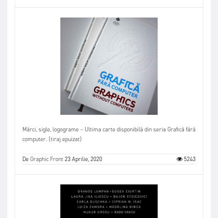
Mărci, sigle, logograme – Ultima carte disponibilă din seria Grafică fără
computer. (tiraj epuizat)
De
Graphic Front
23 Aprilie, 2020
5243