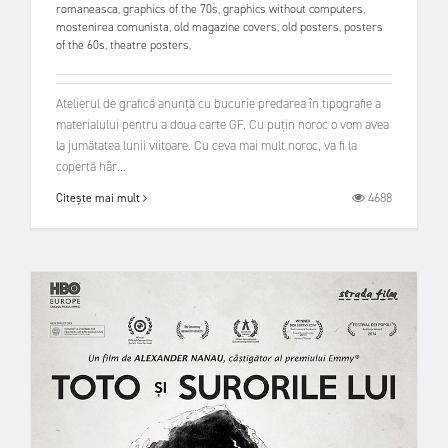
romaneasca
,
graphics of the 70s
,
graphics without computers
,
mostenirea comunista
,
old magazine covers
,
old posters
,
posters
of the 60s
,
theatre posters
,
Atelierul de grafică anunță cu bucurie predarea în tipografie a
materialului pentru a doua carte GF. Cu puțin noroc o vom avea
la jumătatea lunii viitoare. Cu ceva mai mult noroc, va fi la
copertă hâr...
4688
Citește mai mult