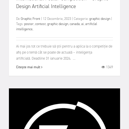
Design Artificial Intelligence
De
Graphic Front
|
12 Decembrie, 2023
|
Categorie:
graphic design
|
Tags:
poster
,
contest
,
graphic design
,
canada
,
ai
,
artificlal
intelligence
,
Ai mai jos tot ce trebuie să știi pentru a aplica la o competiție de
afiș pe o temă cât se poate de actuală – inteligența
artificială. Deadline 31 ianuarie 2024. ...
1349
Citește mai mult