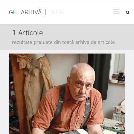
G
F
ARHIVĂ
|
BLOG
1
Articole
rezultate preluate din toată arhiva de articole