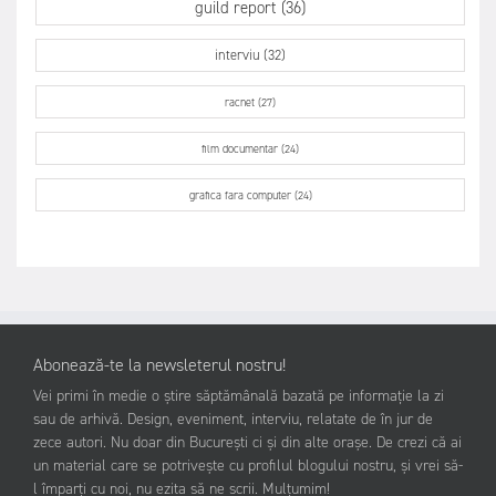
guild report (36)
interviu (32)
racnet (27)
film documentar (24)
grafica fara computer (24)
Abonează-te la newsleterul nostru!
Vei primi în medie o știre săptămânală bazată pe informație la zi
sau de arhivă. Design, eveniment, interviu, relatate de în jur de
zece autori. Nu doar din București ci și din alte orașe. De crezi că ai
un material care se potrivește cu profilul blogului nostru, și vrei să-
l împarți cu noi, nu ezita să ne scrii. Mulțumim!