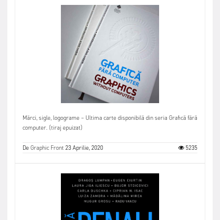
Mărci, sigle, logograme – Ultima carte disponibilă din seria Grafică fără
computer. (tiraj epuizat)
De
Graphic Front
23 Aprilie, 2020
5235