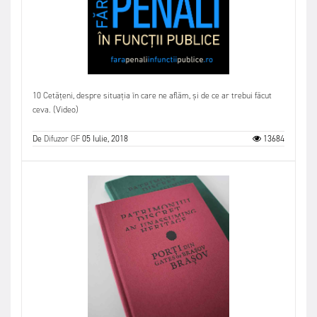
10 Cetățeni, despre situația în care ne aflăm, și de ce ar trebui făcut
ceva. (Video)
De
Difuzor GF
05 Iulie, 2018
13684