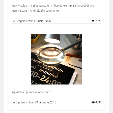
Ioan Nicolau - tiraj de peste un milion de exemplare la unul dintre
jocurile sale – Animale din continente.
De
Graphic Front
11 Iunie, 2020
7090
Aquaforte (și sora ei aquatinta)
De
Ciprian N. Isac
29 Ianuarie, 2018
8884