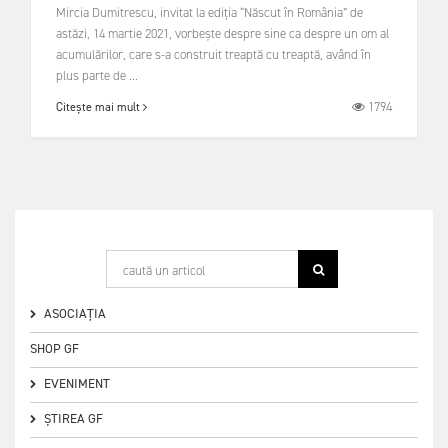
Mircia Dumitrescu, invitat la ediția “Născut în România” de
astăzi, 14 martie 2021, vorbește despre sine ca despre un om al
acumulărilor, care s-a construit treaptă cu treaptă, având în
plus parte de ...
1794
Citește mai mult
ASOCIAȚIA
SHOP GF
EVENIMENT
ȘTIREA GF