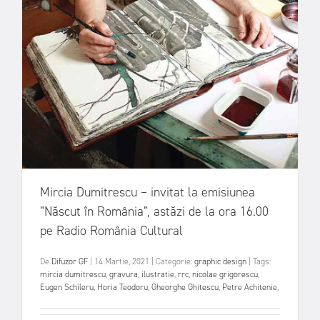
Mircia Dumitrescu – invitat la emisiunea
“Născut în România”, astăzi de la ora 16.00
pe Radio România Cultural
De
Difuzor GF
|
14 Martie, 2021
|
Categorie:
graphic design
|
Tags:
mircia dumitrescu
,
gravura
,
ilustratie
,
rrc
,
nicolae grigorescu
,
Eugen Schileru
,
Horia Teodoru
,
Gheorghe Ghitescu
,
Petre Achitenie
,