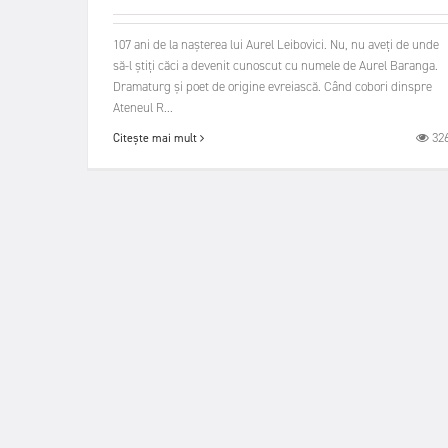
107 ani de la nașterea lui Aurel Leibovici. Nu, nu aveți de unde
să-l știți căci a devenit cunoscut cu numele de Aurel Baranga.
Dramaturg și poet de origine evreiască. Când cobori dinspre
Ateneul R...
32
Citește mai mult