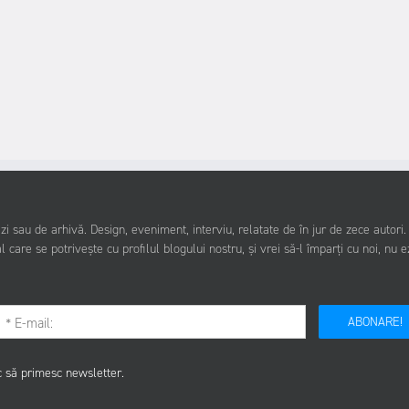
i sau de arhivă. Design, eveniment, interviu, relatate de în jur de zece autori
l care se potrivește cu profilul blogului nostru, și vrei să-l împarți cu noi, nu e
ABONARE!
c să primesc newsletter.