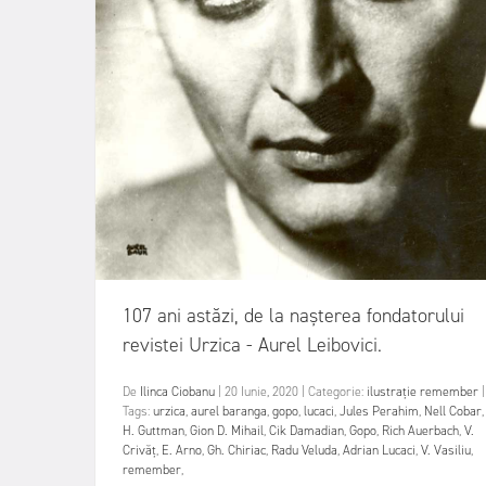
107 ani astăzi, de la nașterea fondatorului
revistei Urzica - Aurel Leibovici.
De
Ilinca Ciobanu
|
20 Iunie, 2020
|
Categorie:
ilustrație
remember
|
Tags:
urzica
,
aurel baranga
,
gopo
,
lucaci
,
Jules Perahim
,
Nell Cobar
,
H. Guttman
,
Gion D. Mihail
,
Cik Damadian
,
Gopo
,
Rich Auerbach
,
V.
Crivăț
,
E. Arno
,
Gh. Chiriac
,
Radu Veluda
,
Adrian Lucaci
,
V. Vasiliu
,
remember
,