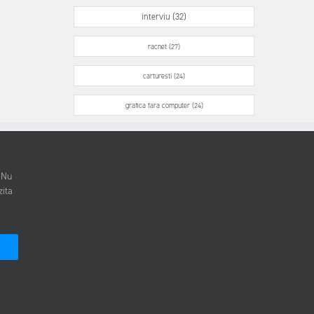
interviu (32)
racnet (27)
carturesti (24)
grafica fara computer (24)
. Nu
zita