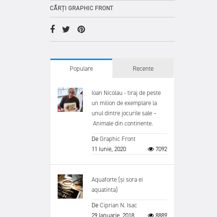
CĂRȚI GRAPHIC FRONT
Populare
Recente
Ioan Nicolau - tiraj de peste
un milion de exemplare la
unul dintre jocurile sale –
Animale din continente.
De
Graphic Front
11 Iunie, 2020
7092
Aquaforte (și sora ei
aquatinta)
De
Ciprian N. Isac
29 Ianuarie, 2018
8889