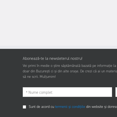
Abonează-te la newsleterul nostru!
Vei primi în medie o știre săptămânală bazată pe informație la z
doar din București ci și din alte orașe. De crezi că ai un materia
să ne scrii. Mulțumim!
Sunt de acord cu
termenii și condițiile
din website și dores