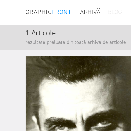
GRAPHIC
FRONT
ARHIVĂ
|
BLOG
1
Articole
rezultate preluate din toată arhiva de articole