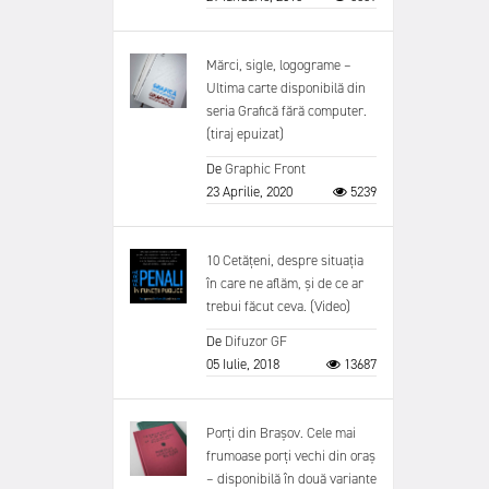
Mărci, sigle, logograme –
Ultima carte disponibilă din
seria Grafică fără computer.
(tiraj epuizat)
De
Graphic Front
23 Aprilie, 2020
5239
10 Cetățeni, despre situația
în care ne aflăm, și de ce ar
trebui făcut ceva. (Video)
De
Difuzor GF
05 Iulie, 2018
13687
Porți din Brașov. Cele mai
frumoase porți vechi din oraș
– disponibilă în două variante