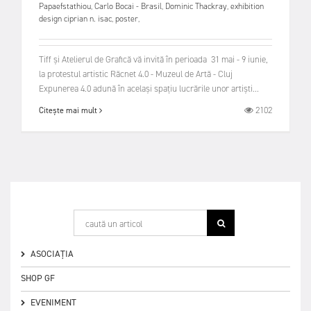
Papaefstathiou
,
Carlo Bocai - Brasil
,
Dominic Thackray
,
exhibition
design ciprian n. isac
,
poster
,
Tiff și Atelierul de Grafică vă invită în perioada 31 mai - 9 iunie,
la protestul artistic Răcnet 4.0 - Muzeul de Artă - Cluj
Expunerea 4.0 adună în același spațiu lucrările unor artiști...
2102
Citește mai mult
ASOCIAȚIA
SHOP GF
EVENIMENT