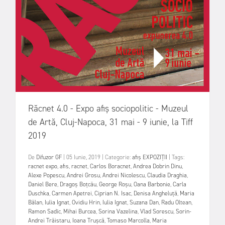
Răcnet 4.0 - Expo afiș sociopolitic - Muzeul
de Artă, Cluj-Napoca, 31 mai - 9 iunie, la Tiff
2019
De
Difuzor GF
|
05 Iunie, 2019
|
Categorie:
afiș
EXPOZIȚII
|
Tags:
racnet expo
,
afis
,
racnet
,
Carlos Boracnet
,
Andrea Dobrin Dinu
,
Alexe Popescu
,
Andrei Grosu
,
Andrei Nicolescu
,
Claudia Draghia
,
Daniel Bere
,
Dragoș Boțcău
,
George Roșu
,
Oana Barbonie
,
Carla
Duschka
,
Carmen Apetrei
,
Ciprian N. Isac
,
Denisa Angheluță
,
Maria
Bălan
,
Iulia Ignat
,
Ovidiu Hrin
,
Iulia Ignat
,
Suzana Dan
,
Radu Oltean
,
Ramon Sadîc
,
Mihai Burcea
,
Sorina Vazelina
,
Vlad Sorescu
,
Sorin-
Andrei Trăistaru
,
Ioana Trușcă
,
Tomaso Marcolla
,
Maria