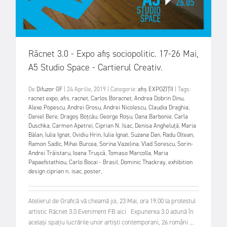
Răcnet 3.0 - Expo afiș sociopolitic. 17-26 Mai,
A5 Studio Space - Cartierul Creativ.
De
Difuzor GF
|
24 Aprilie, 2019
|
Categorie:
afiș
EXPOZIȚII
|
Tags:
racnet expo
,
afis
,
racnet
,
Carlos Boracnet
,
Andrea Dobrin Dinu
,
Alexe Popescu
,
Andrei Grosu
,
Andrei Nicolescu
,
Claudia Draghia
,
Daniel Bere
,
Dragoș Boțcău
,
George Roșu
,
Oana Barbonie
,
Carla
Duschka
,
Carmen Apetrei
,
Ciprian N. Isac
,
Denisa Angheluță
,
Maria
Bălan
,
Iulia Ignat
,
Ovidiu Hrin
,
Iulia Ignat
,
Suzana Dan
,
Radu Oltean
,
Ramon Sadîc
,
Mihai Burcea
,
Sorina Vazelina
,
Vlad Sorescu
,
Sorin-
Andrei Trăistaru
,
Ioana Trușcă
,
Tomaso Marcolla
,
Maria
Papaefstathiou
,
Carlo Bocai - Brasil
,
Dominic Thackray
,
exhibition
design ciprian n. isac
,
poster
,
Atelierul de Grafică vă cheamă joi, 23 Mai, ora 19.00 la protestul
artistic Răcnet 3.0 Eveniment FB aici Expunerea 3.0 adună în
același spațiu lucrările unor artiști contemporani, 26 români ...