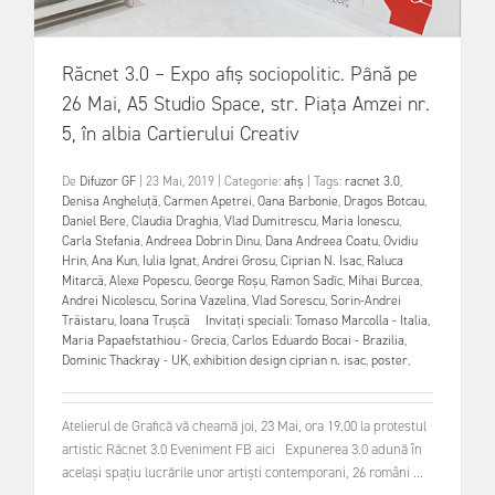
Răcnet 3.0 – Expo afiș sociopolitic. Până pe
26 Mai, A5 Studio Space, str. Piața Amzei nr.
5, în albia Cartierului Creativ
De
Difuzor GF
|
23 Mai, 2019
|
Categorie:
afiș
|
Tags:
racnet 3.0
,
Denisa Angheluță
,
Carmen Apetrei
,
Oana Barbonie
,
Dragos Botcau
,
Daniel Bere
,
Claudia Draghia
,
Vlad Dumitrescu
,
Maria Ionescu
,
Carla Stefania
,
Andreea Dobrin Dinu
,
Dana Andreea Coatu
,
Ovidiu
Hrin
,
Ana Kun
,
Iulia Ignat
,
Andrei Grosu
,
Ciprian N. Isac
,
Raluca
Mitarcă
,
Alexe Popescu
,
George Roșu
,
Ramon Sadîc
,
Mihai Burcea
,
Andrei Nicolescu
,
Sorina Vazelina
,
Vlad Sorescu
,
Sorin-Andrei
Trăistaru
,
Ioana Trușcă Invitați speciali: Tomaso Marcolla - Italia
,
Maria Papaefstathiou - Grecia
,
Carlos Eduardo Bocai - Brazilia
,
Dominic Thackray - UK
,
exhibition design ciprian n. isac
,
poster
,
Atelierul de Grafică vă cheamă joi, 23 Mai, ora 19.00 la protestul
artistic Răcnet 3.0 Eveniment FB aici Expunerea 3.0 adună în
același spațiu lucrările unor artiști contemporani, 26 români ...