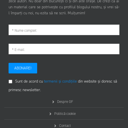
zece autori. Nu doar din București ci și din alte orașe. De crezi că ai
un material care se potrivește cu profilul blogului nostru, și vrei să-
l împarți cu noi, nu ezita să ne scrii. Mulțumim!
ABONARE!
Sunt de acord cu
termenii și condițiile
din website și doresc să
primesc newsletter.
Despre GF
Politică cookie
Contact