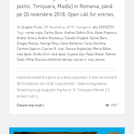
politic. Timișoara, Mad(e) in Romania, până
pe 20 noiembrie 2018. Open call for entries.
De
Graphic Front
|
09 Noiembrie, 2018
|
Categorie:
afiș
EXPOZIȚII
|
Tags:
racnet expo
,
Carlos Bocai
,
Andrea Dobrin Dinu
,
Alexe Popescu
,
Andrei Grosu
,
Andrei Nicolescu
,
Claudia Draghia
,
Daniel Bere
,
Dragoș Boțcău
,
George Roșu
,
Oana Barbonie
,
Carla Duschka
,
Carmen Apetrei
,
Ciprian N. Isac
,
Denisa Angheluță
,
Maria Bălan
,
Iulia Ignat
,
Ovidiu Hrin
,
Iulia Ignat
,
Suzana Dan
,
Radu Oltean
,
Ramon
Sadîc
,
Mihai Burcea
,
exhibition design ciprian n. isac
,
poster
,
Expoziția noastră a ajuns la a doua expunere. A fost vernisată în
30 Octombrie, ora 18.00, Casa Artelor - Galeria Pygmalion,
Strada Episcop Augustin Pacha nr. 8, Timișoara Răcnet 2.0,
proiect sub s...
1987
Citește mai mult