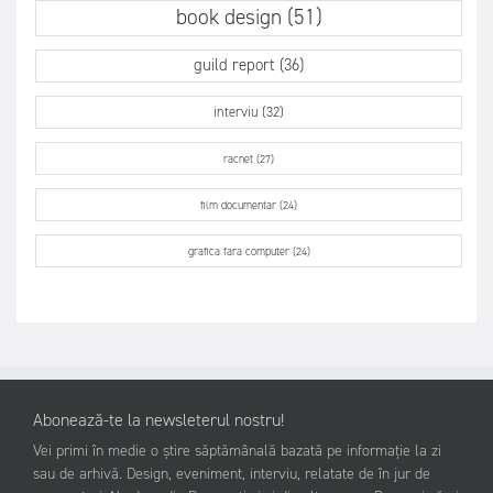
book design (51)
guild report (36)
interviu (32)
racnet (27)
film documentar (24)
grafica fara computer (24)
Abonează-te la newsleterul nostru!
Vei primi în medie o știre săptămânală bazată pe informație la zi
sau de arhivă. Design, eveniment, interviu, relatate de în jur de