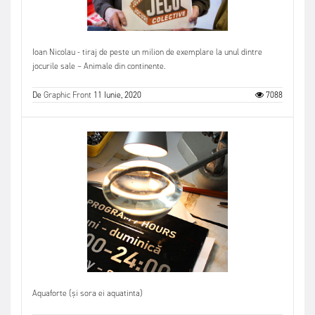
Ioan Nicolau - tiraj de peste un milion de exemplare la unul dintre
jocurile sale – Animale din continente.
De
Graphic Front
11 Iunie, 2020
7088
Aquaforte (și sora ei aquatinta)