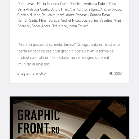
Dumitrescu
,
Maria Ionescu
,
Carla Duschka
,
Andreea Dobrin Dinu
,
Dana Andreea Coatu
,
Ovidiu Hrin
,
Ana Kun
,
Iulia Ignat
,
Andrei Grosu
,
Ciprian N. Isac
,
Raluca Mitarcă
,
Alexe Popescu
,
George Roșu
,
Ramon Sadîc
,
Mihai Burcea
,
Andrei Nicolescu
,
Sorina Vazelina
,
Vlad
Sorescu
,
Sorin-Andrei Trăistaru
,
Ioana Trușcă
,
Poate un poster să schimbe lumea? Cu siguranță nu, însă este
foarte evident că designul graphic poate deveni o formă de
protest care, alături de celelalte, poate menține sistemul
imunitar al unei soci...
3303
Citește mai mult