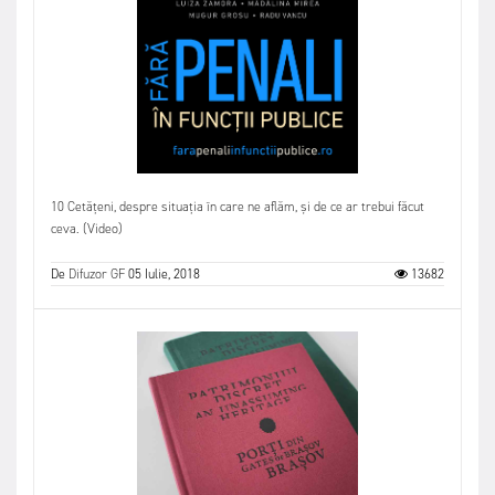
10 Cetățeni, despre situația în care ne aflăm, și de ce ar trebui făcut
ceva. (Video)
De
Difuzor GF
05 Iulie, 2018
13682