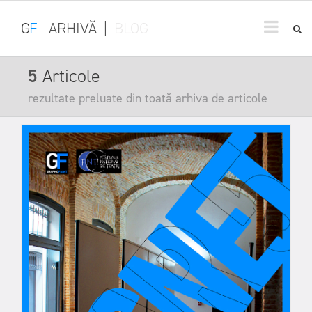
G
F
ARHIVĂ
|
BLOG
5
Articole
rezultate preluate din toată arhiva de articole