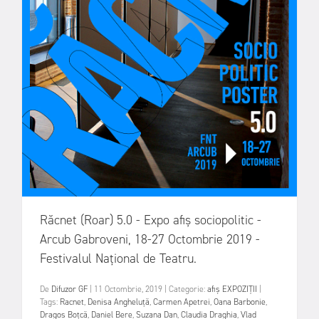
Răcnet (Roar) 5.0 - Expo afiș sociopolitic -
Arcub Gabroveni, 18-27 Octombrie 2019 -
Festivalul Național de Teatru.
De
Difuzor GF
|
11 Octombrie, 2019
|
Categorie:
afiș
EXPOZIȚII
|
Tags:
Racnet
,
Denisa Angheluță
,
Carmen Apetrei
,
Oana Barbonie
,
Dragos Boțcă
,
Daniel Bere
,
Suzana Dan
,
Claudia Draghia
,
Vlad