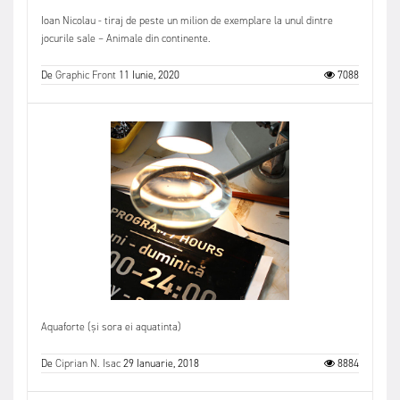
Ioan Nicolau - tiraj de peste un milion de exemplare la unul dintre
jocurile sale – Animale din continente.
De
Graphic Front
11 Iunie, 2020
7088
Aquaforte (și sora ei aquatinta)
De
Ciprian N. Isac
29 Ianuarie, 2018
8884