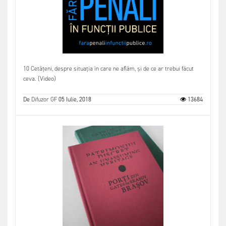
10 Cetățeni, despre situația în care ne aflăm, și de ce ar trebui făcut
ceva. (Video)
De
Difuzor GF
05 Iulie, 2018
13684