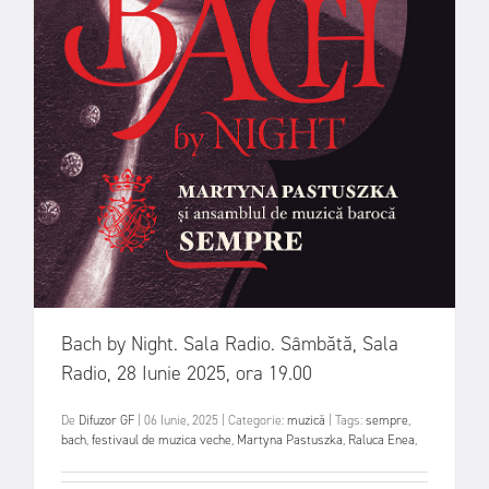
Bach by Night. Sala Radio. Sâmbătă, Sala
Radio, 28 Iunie 2025, ora 19.00
De
Difuzor GF
|
06 Iunie, 2025
|
Categorie:
muzică
|
Tags:
sempre
,
bach
,
festivaul de muzica veche
,
Martyna Pastuszka
,
Raluca Enea
,