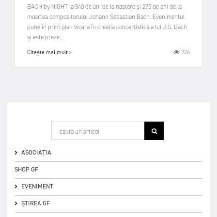
BACH by NIGHT la 340 de ani de la naștere și 275 de ani de la
moartea compozitorului Johann Sebastian Bach. Evenimentul
pune în prim plan vioara în creația concertistică a lui J.S. Bach
și este preze...
726
Citește mai mult
ASOCIAȚIA
SHOP GF
EVENIMENT
ȘTIREA GF