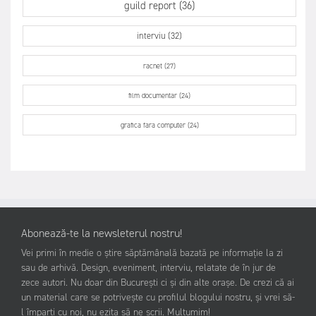
guild report (36)
interviu (32)
racnet (27)
film documentar (24)
grafica fara computer (24)
Abonează-te la newsleterul nostru!
Vei primi în medie o știre săptămânală bazată pe informație la zi
sau de arhivă. Design, eveniment, interviu, relatate de în jur de
zece autori. Nu doar din București ci și din alte orașe. De crezi că ai
un material care se potrivește cu profilul blogului nostru, și vrei să-
l împarți cu noi, nu ezita să ne scrii. Mulțumim!