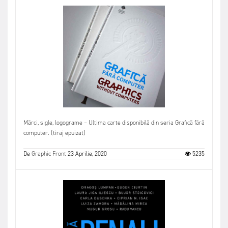
Mărci, sigle, logograme – Ultima carte disponibilă din seria Grafică fără
computer. (tiraj epuizat)
De
Graphic Front
23 Aprilie, 2020
5235