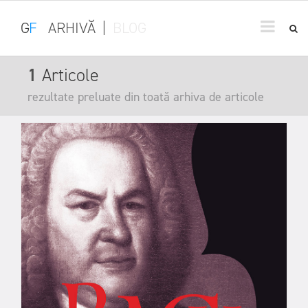
G
F
ARHIVĂ
|
BLOG
1
Articole
rezultate preluate din toată arhiva de articole