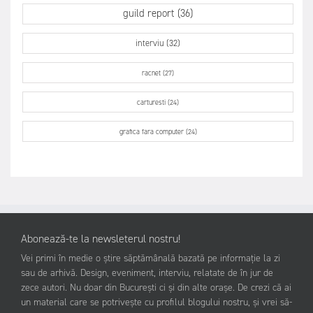
guild report (36)
interviu (32)
racnet (27)
carturesti (24)
grafica fara computer (24)
Abonează-te la newsleterul nostru!
Vei primi în medie o știre săptămânală bazată pe informație la zi
sau de arhivă. Design, eveniment, interviu, relatate de în jur de
zece autori. Nu doar din București ci și din alte orașe. De crezi că ai
un material care se potrivește cu profilul blogului nostru, și vrei să-