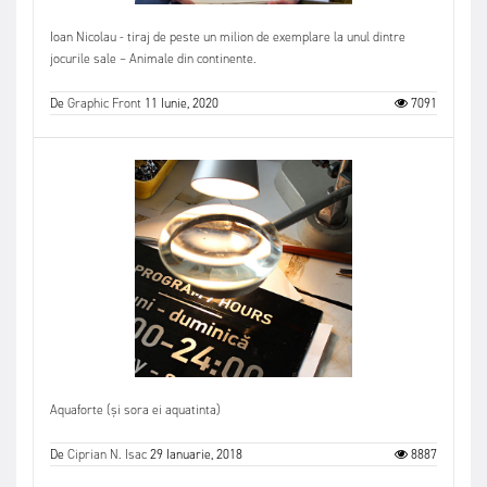
Ioan Nicolau - tiraj de peste un milion de exemplare la unul dintre
jocurile sale – Animale din continente.
De
Graphic Front
11 Iunie, 2020
7091
Aquaforte (și sora ei aquatinta)
De
Ciprian N. Isac
29 Ianuarie, 2018
8887