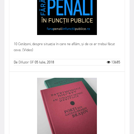
10 Cetățeni, despre situația în care ne aflăm, și de ce ar trebui făcut
ceva. (Video)
De
Difuzor GF
05 Iulie, 2018
13685