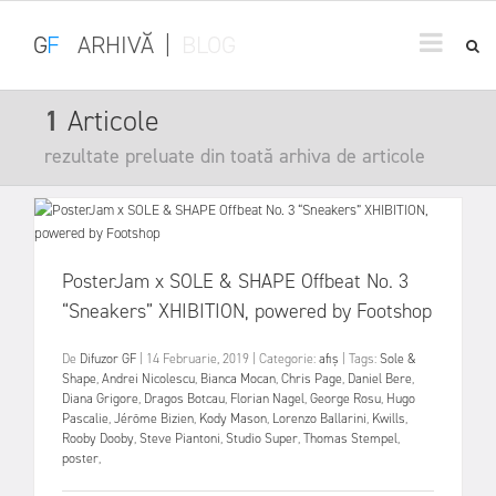
G
F
ARHIVĂ
|
BLOG
1
Articole
rezultate preluate din toată arhiva de articole
PosterJam x SOLE & SHAPE Offbeat No. 3
“Sneakers” XHIBITION, powered by Footshop
De
Difuzor GF
|
14 Februarie, 2019
|
Categorie:
afiș
|
Tags:
Sole &
Shape
,
Andrei Nicolescu
,
Bianca Mocan
,
Chris Page
,
Daniel Bere
,
Diana Grigore
,
Dragos Botcau
,
Florian Nagel
,
George Rosu
,
Hugo
Pascalie
,
Jérôme Bizien
,
Kody Mason
,
Lorenzo Ballarini
,
Kwills
,
Rooby Dooby
,
Steve Piantoni
,
Studio Super
,
Thomas Stempel
,
poster
,