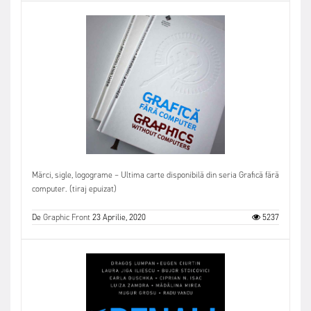
Mărci, sigle, logograme – Ultima carte disponibilă din seria Grafică fără
computer. (tiraj epuizat)
De
Graphic Front
23 Aprilie, 2020
5237