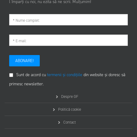
l împarți cu noi, nu ezita să ne scrii. Mulțumim!
ABONARE!
Sunt de acord cu
termenii și condițiile
din website și doresc să
primesc newsletter.
Despre GF
Politică cookie
Contact