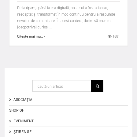
De la tipar şi până la era digitală, posterul a fost adaptat,
readaptat şi transformat în mod continuu pentru a răspunde
nevoilor de comunicare. În acest context, dorim să reunim
(deopotrivă) curioşi ...
1681
Citește mai mult
ASOCIAȚIA
SHOP GF
EVENIMENT
ȘTIREA GF